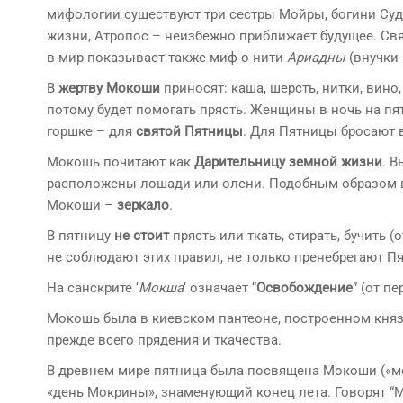
мифологии существуют три сестры Мойры, богини Судь
жизни, Атропос – неизбежно приближает будущее. Св
в мир показывает также миф о нити
Ариадны
(внучки 
В
жертву Мокоши
приносят: каша, шерсть, нитки, вино,
потому будет помогать прясть. Женщины в ночь на пят
горшке – для
святой Пятницы
. Для Пятницы бросают 
Мокошь почитают как
Дарительницу земной жизни
. 
расположены лошади или олени. Подобным образом 
Мокоши –
зеркало
.
В пятницу
не стоит
прясть или ткать, стирать, бучить 
не соблюдают этих правил, не только пренебрегают Пя
На санскрите ‘
Мокша
‘ означает “
Освобождение
” (от п
Мокошь была в киевском пантеоне, построенном кня
прежде всего прядения и ткачества.
В древнем мире пятница была посвящена Мокоши («м
«день Мокрины», знаменующий конец лета. Говорят “М