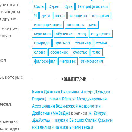
учит нить
Сила
Сурья
Суть
ТантраДжйотиш
с выходом
Я
дети
жена
женщина
иерархия
 другие.
интерпретация
личность
муж
носиться,
мужчина
обучение
отец
ощущения
ашу в
природа
прогноз
семинар
семья
слова
сознание
счастье
тело
вол
философия
человек
этимология
ны, которые
КОММЕНТАРИИ:
Книга Джатака-Бхаранам. Автор: Дхундхи
Раджа (Ḍhuṇḍhi Rāja).🌣 Международная
мёсел
,
Ассоциация Ведической Астрологии
Джйотиш (МАВаДж)
к записи
☀
Тантра-
Джйотиш
— наука о Высших Силах
Грахах
и
 отмечают
их влиянии на жизнь человека и
если идёт