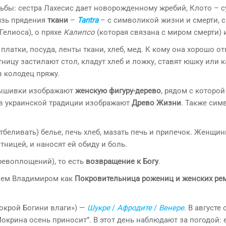
бы: сестра Лахесис дает новорожденному жребий, Клото – с
язь прядения
ткани
–
Tantra
– с символикой жизни и смерти, 
Гелиоса), о пряхе
Калипсо
(которая связана с миром смерти) и
 платки, посуда, ленты ткани, хлеб, мед. К кому она хорошо от
ницу застилают стол, кладут хлеб и ложку, ставят юшку или к
в колодец пряжу.
Вышивки изображают
женскую фигуру-дерево
, рядом с которой
в украинской традиции изображают
Древо Жизни
. Также сим
(отбеливать) белье, печь хлеб, мазать печь и припечок. Женщи
тницей, и наносят ей обиду и боль.
еревоплощений), то есть
возвращение к Богу
.
зем Владимиром как
Покровительница рожениц и женских ре
окрой Богини влаги») —
Шукре
/
Афродите
/
Венере
. В августе
окрина осень приносит”. В этот день наблюдают за погодой: 