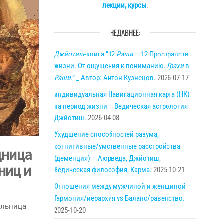
лекции, курсы
.
НЕДАВНЕЕ:
Джйотиш
-книга “12
Раши
– 12 Пространств
жизни. От ощущения к пониманию.
Грахи
в
Раши
.” _ Автор: Антон Кузнецов.
2026-07-17
индивидуальная Навигационная карта (НК)
на период жизни – Ведическая астрология
Джйотиш.
2026-04-08
Ухудшение способностей разума,
когнитивные/умственные расстройства
дница
(деменция) – Аюрведа, Джйотиш,
ниц и
Ведическая философия, Карма.
2025-10-21
Отношения между мужчиной и женщиной –
Гармония/иерархия vs Баланс/равенство.
ельница
2025-10-20