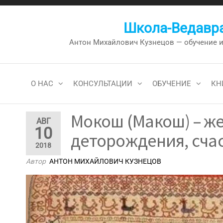
Перейти
к
Школа-Ведавра
содержимому
Антон Михайлович Кузнецов — обучение и к
О НАС
КОНСУЛЬТАЦИИ
ОБУЧЕНИЕ
КН
Мокош (Макош) – же
АВГ
10
деторождения, счас
2018
Автор
АНТОН МИХАЙЛОВИЧ КУЗНЕЦОВ