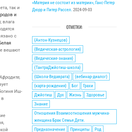
«Материя не состоит из материи», Ганс-Петер
та, так и
Дюрр и Питер Рассел.
2024-09-03
родов и
й
; влага
ОТМЕТКИ:
ходятся
вязано с
{Антон-Кузнецов}
Белая
{Ведическая-астрология}
ые вешают
{Ведические-знания}
{ТантраДжйотиш-школа}
{Школа-Ведаврата}
{вебинар-диалог}
Афродите
,
вует
{карта-рождения}
Бог
Грахи
богиня Иш-
Джйотиш
Дух
Жизнь
Здоровье
 в
Знание
Отношения Взаимоотношения мужчина-
кие
женщина Брак Семья Дети.
я,
Предназначение
Принципы
Род
ской