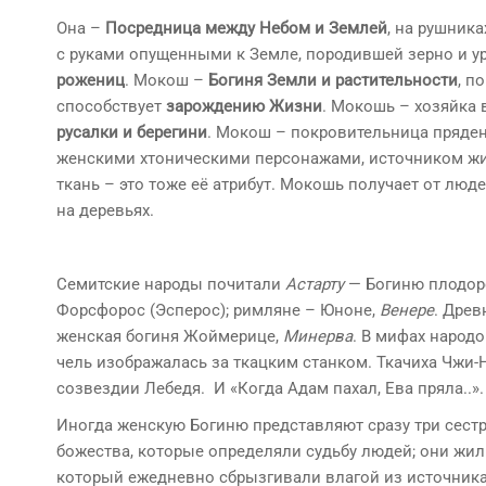
Она –
Посредница между Небом и Землей
, на рушника
с руками опущенными к Земле, породившей зерно и 
рожениц
. Мокош –
Богиня Земли и растительности
, п
способствует
зарождению Жизни
. Мокошь – хозяйка
русалки и берегини
. Мокош – покровительница прядени
женскими хтоническими персонажами, источником жи
ткань – это тоже её атрибут. Мокошь получает от л
на деревьях.
Семитские народы почитали
Астарту
— Богиню плодоро
Форсфорос (Эсперос); римляне – Юноне,
Венере
. Дре
женская богиня Жоймерице,
Минерва
. В мифах народ
чель изображалась за ткацким станком. Ткачиха Чжи
созвездии Лебедя. И «Когда Адам пахал, Ева пряла..».
Иногда женскую Богиню представляют сразу три сест
божества, которые определяли судьбу людей; они жил
который ежедневно сбрызгивали влагой из источника