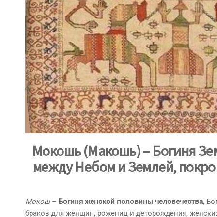
Мокошь (Макошь) – Богиня Зем
между Небом и Землей, покро
Мокош
–
Богиня женской половины человечества
, Б
браков для женщин, рожениц и деторождения, женских