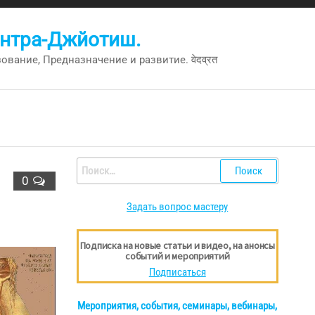
антра-Джйотиш.
вание, Предназначение и развитие. वेदव्रत
Найти:
0
Задать вопрос мастеру
Подписка на новые статьи и видео, на анонсы
событий и мероприятий
Подписаться
Мероприятия, события, семинары, вебинары,