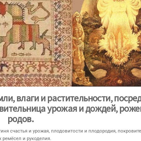
ли, влаги и растительности, посре
вительница урожая и дождей, роже
родов.
огиня счастья и урожая, плодовитости и плодородия, покровит
 ремёсел и рукоделия.