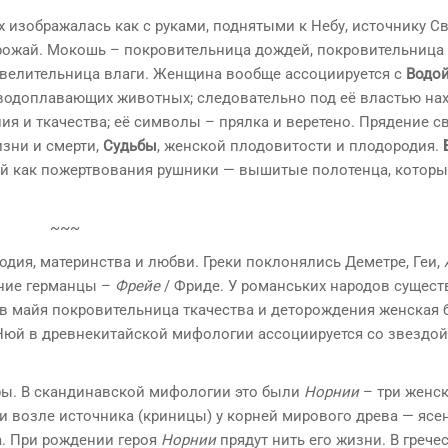
х изображалась как с руками, поднятыми к Небу, источнику Све
урожай. Мокошь – покровительница дождей, покровительница
овелительница влаги. Женщина вообще ассоциируется с
Водо
 водоплавающих животных; следовательно под её властью на
я и ткачества; её символы – прялка и веретено. Прядение с
зни и смерти,
Судьбы
, женской плодовитости и плодородия.
юдей как пожертвования рушники — вышитые полотенца, котор
~~~
дия, материнства и любви. Греки поклонялись Деметре, Геи,
вние германцы –
Фрейе
/ Фриде. У романських народов сущест
ов майя покровительница ткачества и деторождения женская 
-Нюй в древнекитайской мифологии ассоциируется со звездой
ры. В скандинавской мифологии это были
Норнии
– три женс
и возле источника (криницы) у корней мирового древа — ясен
. При рождении героя
Норнии
прядут нить его жизни. В грече