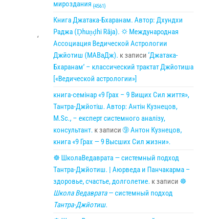
мироздания
{4561}
Книга Джатака-Бхаранам. Автор: Дхундхи
Раджа (Ḍhuṇḍhi Rāja). 🌣 Международная
‘
Ассоциация Ведической Астрологии
Джйотиш (МАВаДж).
к записи
‘Джатака-
Бхаранам’ – классический трактат Джйотиша
[«Ведической астрологии»]
книга-семінар «9 Грах – 9 Вищих Сил життя»,
Тантра-Джйотіш. Автор: Антін Кузнецов,
M.Sc., – експерт системного аналізу,
консультант.
к записи
➈ Антон Кузнецов,
книга «9 Грах — 9 Высших Сил жизни».
☸ ШколаВедаврата — системный подход
Тантра-Джйотиш. | Аюрведа и Панчакарма –
здоровье, счастье, долголетие.
к записи
☸
Школа Ведаврата
— системный подход
Тантра-Джйотиш
.