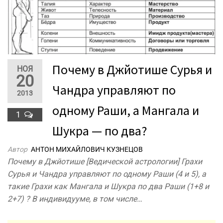
Почему в Джйотише Сурья и
НОЯ
20
Чандра управляют по
2013
одному Раши, а Мангала и
1
Шукра — по два?
Автор
АНТОН МИХАЙЛОВИЧ КУЗНЕЦОВ
Почему в Джйотише [Ведической астрологии] Грахи
Сурья и Чандра управляют по одному Раши (4 и 5), а
такие Грахи как Мангала и Шукра по два Раши (1+8 и
2+7) ? В индивидууме, в том числе…