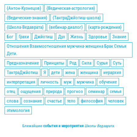
{Антон-Кузнецов}
{Ведическая-астрология}
{Ведические-знания}
{ТантраДжйотиш-школа}
{Школа-Ведаврата}
{вебинар-диалог}
{карта-рождения}
Бог
Грахи
Джйотиш
Дух
Жизнь
Здоровье
Знание
Отношения Взаимоотношения мужчина-женщина Брак Семья
Дети.
Предназначение
Принципы
Род
Сила
Сурья
Суть
ТантраДжйотиш
Я
дети
жена
женщина
иерархия
интерпретация
личность
муж
мужчина
обучение
отец
ощущения
природа
прогноз
семинар
семья
слова
сознание
счастье
тело
философия
человек
этимология
Ближайшие
события и мероприятия
Школы Ведаврата
.