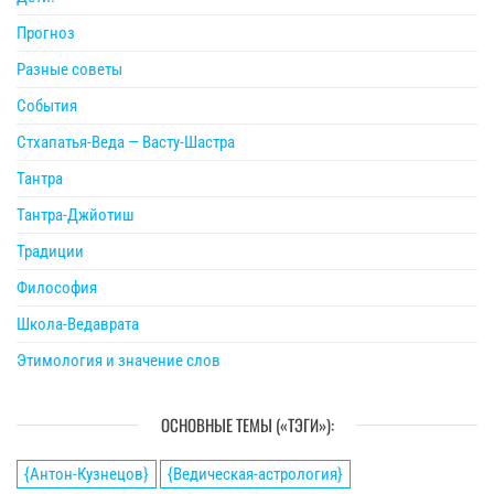
Прогноз
Разные советы
События
Стхапатья-Веда — Васту-Шастра
Тантра
Тантра-Джйотиш
Традиции
Философия
Школа-Ведаврата
Этимология и значение слов
ОСНОВНЫЕ ТЕМЫ («ТЭГИ»):
{Антон-Кузнецов}
{Ведическая-астрология}