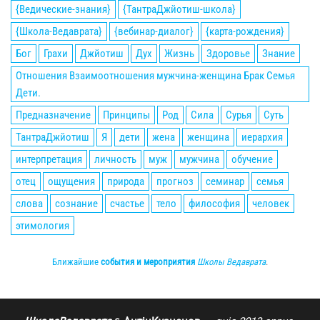
{Ведические-знания}
{ТантраДжйотиш-школа}
{Школа-Ведаврата}
{вебинар-диалог}
{карта-рождения}
Бог
Грахи
Джйотиш
Дух
Жизнь
Здоровье
Знание
Отношения Взаимоотношения мужчина-женщина Брак Семья
Дети.
Предназначение
Принципы
Род
Сила
Сурья
Суть
ТантраДжйотиш
Я
дети
жена
женщина
иерархия
интерпретация
личность
муж
мужчина
обучение
отец
ощущения
природа
прогноз
семинар
семья
слова
сознание
счастье
тело
философия
человек
этимология
Ближайшие
события и мероприятия
Школы Ведаврата
.