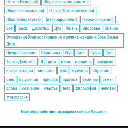
{Антон-Кузнецов}
{Ведическая-астрология}
{Ведические-знания}
{ТантраДжйотиш-школа}
{Школа-Ведаврата}
{вебинар-диалог}
{карта-рождения}
Бог
Грахи
Джйотиш
Дух
Жизнь
Здоровье
Знание
Отношения Взаимоотношения мужчина-женщина Брак Семья
Дети.
Предназначение
Принципы
Род
Сила
Сурья
Суть
ТантраДжйотиш
Я
дети
жена
женщина
иерархия
интерпретация
личность
муж
мужчина
обучение
отец
ощущения
природа
прогноз
семинар
семья
слова
сознание
счастье
тело
философия
человек
этимология
Ближайшие
события и мероприятия
Школы Ведаврата
.