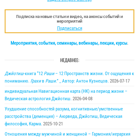
Подписка на новые статьи и видео, на анонсы событий и
мероприятий
Подписаться
Мероприятия, события, семинары, вебинары, лекции, курсы
.
НЕДАВНЕЕ:
Джйотиш
-книга “12
Раши
– 12 Пространств жизни. От ощущения к
пониманию.
Грахи
в
Раши
.” _ Автор: Антон Кузнецов.
2026-07-17
индивидуальная Навигационная карта (НК) на период жизни –
Ведическая астрология Джйотиш.
2026-04-08
Ухудшение способностей разума, когнитивные/умственные
расстройства (деменция) – Аюрведа, Джйотиш, Ведическая
философия, Карма.
2025-10-21
Отношения между мужчиной и женщиной – Гармония/иерархия