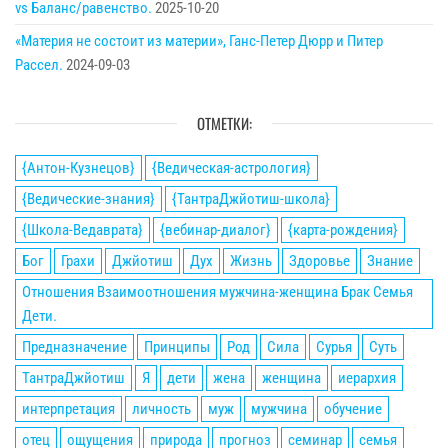
vs Баланс/равенство.
2025-10-20
«Материя не состоит из материи», Ганс-Петер Дюрр и Питер
Рассел.
2024-09-03
ОТМЕТКИ:
{Антон-Кузнецов}
{Ведическая-астрология}
{Ведические-знания}
{ТантраДжйотиш-школа}
{Школа-Ведаврата}
{вебинар-диалог}
{карта-рождения}
Бог
Грахи
Джйотиш
Дух
Жизнь
Здоровье
Знание
Отношения Взаимоотношения мужчина-женщина Брак Семья
Дети.
Предназначение
Принципы
Род
Сила
Сурья
Суть
ТантраДжйотиш
Я
дети
жена
женщина
иерархия
интерпретация
личность
муж
мужчина
обучение
отец
ощущения
природа
прогноз
семинар
семья