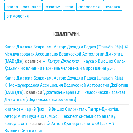
слова
сознание
счастье
тело
философия
человек
этимология
КОММЕНТАРИИ:
Книга Джатака-Бхаранам. Автор: Дхундхи Раджа (Ḍhuṇḍhi Rāja).🌣
Международная Ассоциация Ведической Астрологии Джйотиш
(МАВаДж)
к записи
☀
Тантра-Джйотиш
— наука о Высших Силах
Грахах
и их влиянии на жизнь человека и мироздания
{4561}
Книга Джатака-Бхаранам. Автор: Дхундхи Раджа (Ḍhuṇḍhi Rāja).
🌣 Международная Ассоциация Ведической Астрологии Джйотиш
(МАВаДж).
к записи
‘Джатака-Бхаранам’ – классический трактат
Джйотиша [«Ведической астрологии»]
книга-семінар «9 Грах – 9 Вищих Сил життя», Тантра-Джйотіш.
Автор: Антін Кузнецов, M.Sc., – експерт системного аналізу,
консультант.
к записи
➈ Антон Кузнецов, книга «9 Грах — 9
Высших Сил жизни».