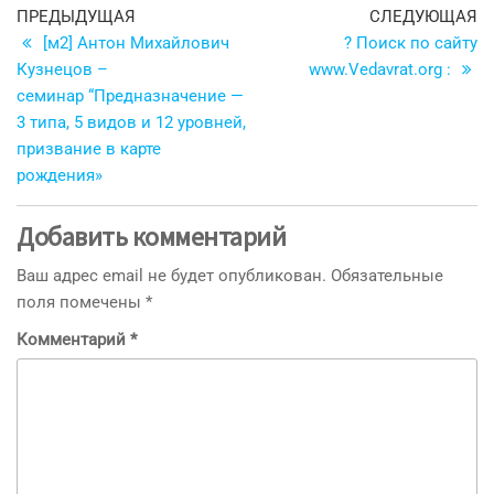
Навигация
Предыдущая
С
ПРЕДЫДУЩАЯ
СЛЕДУЮЩАЯ
запись
з
[м2] Антон Михайлович
? Поиск по сайту
по
Кузнецов –
www.Vedavrat.org :
записям
семинар “Предназначение —
3 типа, 5 видов и 12 уровней,
призвание в карте
рождения»
Добавить комментарий
Ваш адрес email не будет опубликован.
Обязательные
поля помечены
*
Комментарий
*