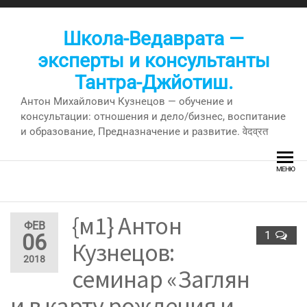
Перейти
к
Школа-Ведаврата —
содержимому
эксперты и консультанты
Тантра-Джйотиш.
Антон Михайлович Кузнецов — обучение и
консультации: отношения и дело/бизнес, воспитание
и образование, Предназначение и развитие. वेदव्रत
МЕНЮ
{м1} Антон
ФЕВ
1
06
Кузнецов:
2018
семинар «Заглян
и в карту рождения и