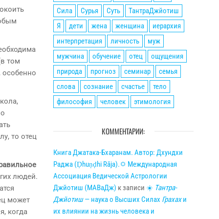
покоить
Сила
Сурья
Суть
ТантраДжйотиш
собым
Я
дети
жена
женщина
иерархия
интерпретация
личность
муж
необходима
мужчина
обучение
отец
ощущения
(в том
природа
прогноз
семинар
семья
, особенно
слова
сознание
счастье
тело
кола,
философия
человек
этимология
но
ать
КОММЕНТАРИИ:
у, то отец
Книга Джатака-Бхаранам. Автор: Дхундхи
Раджа (Ḍhuṇḍhi Rāja).🌣 Международная
равильное
Ассоциация Ведической Астрологии
гих людей.
Джйотиш (МАВаДж)
к записи
☀
Тантра-
атся
Джйотиш
— наука о Высших Силах
Грахах
и
тец может
их влиянии на жизнь человека и
я, когда