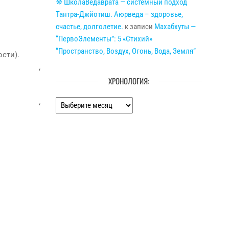
☸ ШколаВедаврата — системный подход
Тантра-Джйотиш. Аюрведа – здоровье,
счастье, долголетие.
к записи
Махабхуты —
“ПервоЭлементы”: 5 «Стихий»
“Пространство, Воздух, Огонь, Вода, Земля”
сти).
‘
ХРОНОЛОГИЯ:
Хронология:
‘