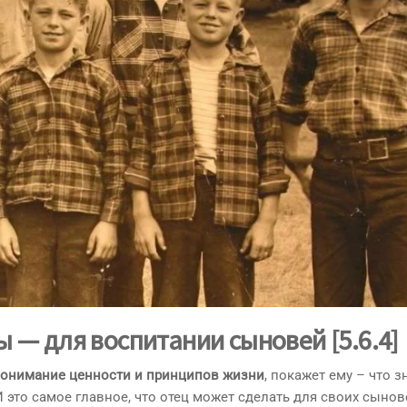
ы —
для воспитании сыновей
[5.6.4]
онимание ценности и принципов жизни
, покажет ему – что з
 это самое главное, что отец может сделать для своих сынов