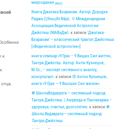
мироздания
{4561}
Книга Джатака-Бхаранам. Автор: Дхундхи
своей
Раджа (Ḍhuṇḍhi Rāja). 🌣 Международная
Ассоциация Ведической Астрологии
Джйотиш (МАВаДж).
к записи
‘Джатака-
Бхаранам’ – классический трактат Джйотиша
 Особенно
[«Ведической астрологии»]
книга-семінар «9 Грах – 9 Вищих Сил життя»,
е к
Тантра-Джйотіш. Автор: Антін Кузнецов,
M.Sc., – експерт системного аналізу,
я
консультант.
к записи
➈ Антон Кузнецов,
книга «9 Грах — 9 Высших Сил жизни».
 отца.
☸ ШколаВедаврата — системный подход
Тантра-Джйотиш. | Аюрведа и Панчакарма –
здоровье, счастье, долголетие.
к записи
☸
Школа Ведаврата
— системный подход
Тантра-Джйотиш
.