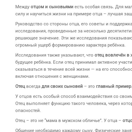
Между
отцом и сыновьями
есть особая связь. Для мал
силу и научиться жизни на примере отца – лучшая з
Руководство со стороны отца, его советы и поддержк
исследования, проведенные за несколько десятилетий
решающее значение. Эти же исследования показывают н
огромный ущерб формированию характера ребёнка.
Исследования также указывают, что
отец вовлечён в
будущее ребёнка. Если отец принимал активное участ
сказываться в течение всей жизни — на его способно
включая отношения с женщинами.
Отец
всегда
для своих сыновей
– это
главный пример
У отцов есть особый способ взаимодействия со свои
Отец выполняет функцию такого человека, через кот
опасностей.
Отец – это не “мама в мужском обличье”. У отца –
отцо
Общение необходимо каждому сыну. Физические заняти