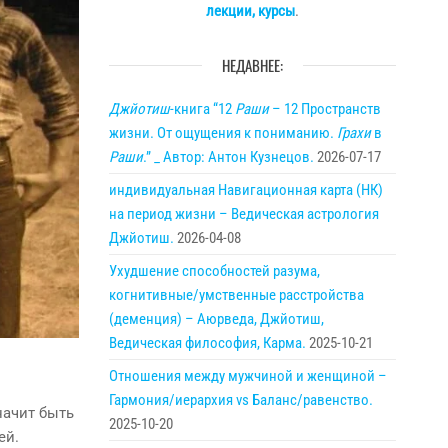
лекции, курсы
.
НЕДАВНЕЕ:
Джйотиш
-книга “12
Раши
– 12 Пространств
жизни. От ощущения к пониманию.
Грахи
в
Раши
.” _ Автор: Антон Кузнецов.
2026-07-17
индивидуальная Навигационная карта (НК)
на период жизни – Ведическая астрология
Джйотиш.
2026-04-08
Ухудшение способностей разума,
когнитивные/умственные расстройства
(деменция) – Аюрведа, Джйотиш,
Ведическая философия, Карма.
2025-10-21
Отношения между мужчиной и женщиной –
Гармония/иерархия vs Баланс/равенство.
начит быть
2025-10-20
ей.