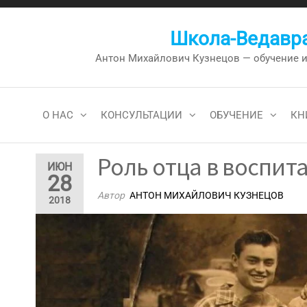
Перейти
к
Школа-Ведавра
содержимому
Антон Михайлович Кузнецов — обучение и к
О НАС
КОНСУЛЬТАЦИИ
ОБУЧЕНИЕ
КН
Роль отца в воспит
ИЮН
28
Автор
АНТОН МИХАЙЛОВИЧ КУЗНЕЦОВ
2018