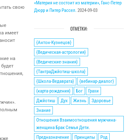
«Материя не состоит из материи», Ганс-Петер
пытать свою
Дюрр и Питер Рассел.
2024-09-03
ные
ОТМЕТКИ:
ка имеет
наносит
{Антон-Кузнецов}
{Ведическая-астрология}
яние на
{Ведические-знания}
 будет
{ТантраДжйотиш-школа}
отношения,
{Школа-Ведаврата}
{вебинар-диалог}
{карта-рождения}
Бог
Грахи
Джйотиш
Дух
Жизнь
Здоровье
ужчин».
 полным
Знание
Отношения Взаимоотношения мужчина-
женщина Брак Семья Дети.
Предназначение
Принципы
Род
акже