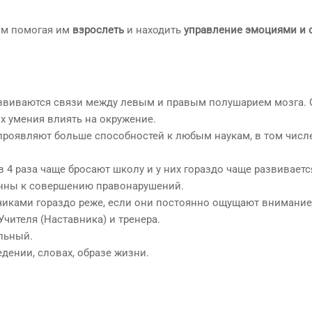
мым помогая им
взрослеть
и находить
управление эмоциями и 
развиваются связи между левым и правым полушарием мозга.
х умения влиять на окружение.
 проявляют больше способностей к любым наукам, в том числ
 4 раза чаще бросают школу и у них гораздо чаще развиваетс
лонны к совершению правонарушений.
чиками гораздо реже, если они постоянно ощущают внимание
Учителя (Наставника) и тренера.
льный.
едении, словах, образе жизни.