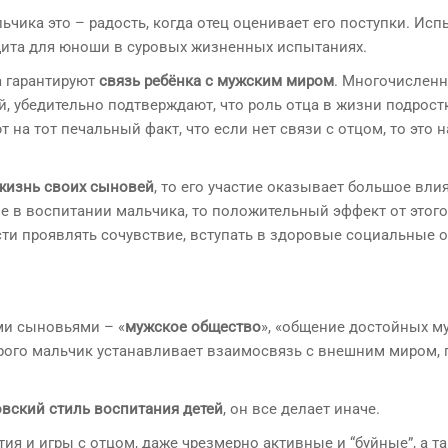
ьчика это – радость, когда отец оценивает его поступки. Ис
ащита для юноши в суровых жизненных испытаниях.
а гарантируют
связь ребёнка с мужским миром
. Многочислен
, убедительно подтверждают, что роль отца в жизни подрост
а тот печальный факт, что если нет связи с отцом, то это 
 жизнь своих сыновей
, то его участие оказывает большое вли
ие в воспитании мальчика, то положительный эффект от этого
сти проявлять сочувствие, вступать в здоровые социальные 
.
ми сыновьями – «
мужское общество
», «общение достойных м
орого мальчик устанавливает взаимосвязь с внешним миром,
вский стиль воспитания детей
, он все делает иначе.
я и игры с отцом, даже чрезмерно активные и “буйные”, а т