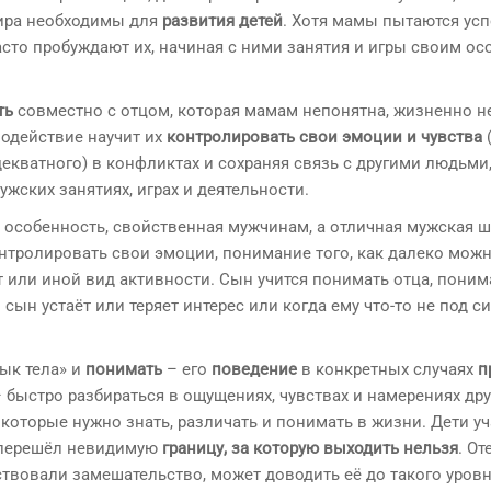
ира необходимы для
развития детей
. Хотя мамы пытаются ус
часто пробуждают их, начиная с ними занятия и игры своим о
ть
совместно с отцом, которая мамам непонятна, жизненно 
модействие научит их
контролировать свои эмоции и чувства
декватного) в конфликтах и сохраняя связь с другими людьми
ужских занятиях, играх и деятельности.
 особенность, свойственная мужчинам, а отличная мужская ш
нтролировать свои эмоции, понимание того, как далеко мож
от или иной вид активности. Сын учится понимать отца, поним
н устаёт или теряет интерес или когда ему что-то не под сил
зык тела» и
понимать
– его
поведение
в конкретных случаях
п
 быстро разбираться в ощущениях, чувствах и намерениях дру
, которые нужно знать, различать и понимать в жизни. Дети уч
ок перешёл невидимую
границу, за которую выходить нельзя
. О
ствовали замешательство, может доводить её до такого уровн