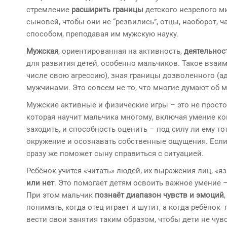
стремление
расширить границы
детского незрелого м
сыновей, чтобы они не “резвились”, отцы, наоборот, 
способом, преподавая им мужскую науку.
Мужская
, ориентированная на активность,
деятельнос
для развития детей, особенно мальчиков. Такое взаи
числе свою агрессию), зная границы дозволенного (а
мужчинами. Это совсем не то, что многие думают об м
Мужские активные и физические игры – это не просто
которая научит мальчика многому, включая умение ко
заходить, и способность оценить – под силу ли ему т
окружение и осознавать собственные ощущения. Если сы
сразу же поможет сыну справиться с ситуацией.
Ребёнок учится «читать» людей, их выражения лиц, «я
или нет
. Это помогает детям освоить важное умение –
При этом мальчик
познаёт диапазон чувств и эмоций
понимать, когда отец играет и шутит, а когда ребён
вести свои занятия таким образом, чтобы дети не чув