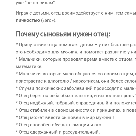
уже “не по силам”.
Играя с детьми, отец взаимодействует с ним, тем са
личностью
(«эго»).
Почему сыновьям нужен отец:
* Присутствие отца помогает детям – у них быстрее 
это необходимо для мужчин, и помогает развитию у ни
* Мальчики, которые проводят время вместе с отцом,
математике.
* Мальчики, которые мало общаются со своим отцом, в
пристрастие к алкоголю / наркотикам, они более ск
* Случаи психических заболеваний происходят с маль
* Отец берёт на себя обязательства, и выполняет роль 
* Отец надёжный, твёрдый, справедливый и положите
* Отец стабилен в своих ценностях и принципах, в пов
* Отец может ввести сыновей в мир мужчин!
* Отец способен обуздать эмоции и эго.
* Отец сдержанный и рассудительный.