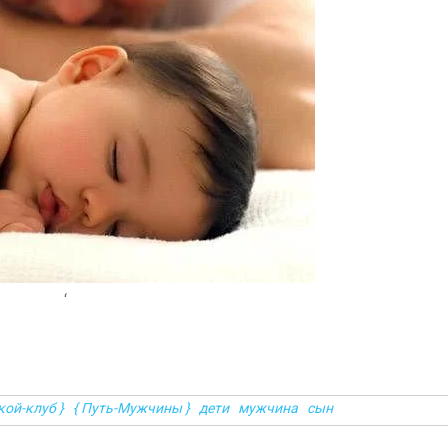
‘
кой-клуб }
{ Путь-Мужчины }
дети
мужчина
сын