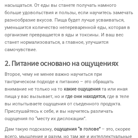
насыщаться. От еды вы станете получать намного
больше удовольствия и пользы, если научитесь замечать
разнообразие вкусов. Пища будет лучше усваиваться,
уменьшится количество непереваренной еды, которая в
организме превращается в яды и токсины. И ваш вес
станет нормализоваться, а главное, улучшится
самочувствие.
2. Питание основано на ощущениях
Второе, чему не менее важно научиться при
тантрическом подходе к питанию – это обращать
внимание не только на то
какие ощущения
та или иная
пища у вас вызывает, но и
где они находятся,
где в теле
вы испытываете ощущения от съеденного продукта.
Прислушайтесь к себе, и вы научитесь различать
ощущения по “месту их дислокации”.
Дам такую подсказку,
ощущения “в голове”
– это, скорее
всего, мышление и разум, но там же и интеллектуальные