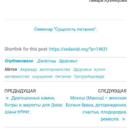
Тамара Кузнецова
Семинар “Сущность питания”
.
Shortlink for this post:
https://vedavrat.org/?p=14631
Опубликовано
Джйотиш
Здоровье
Метки
Аюрведа
вегетарианство
Здоровье
кухня
материнство
ощущения
питание
ТантраАюрведа
Навигация
Предыдущая
С
ПРЕДЫДУЩАЯ
СЛЕДУЮЩАЯ
запись
з
Драгоценные камни,
Мокош (Макош) – женская
по
Янтры и амулеты для
Грахи
Богиня брака, деторождения,
записям
Шани
शनैश्चर .
счастья, плодородия,
ремесла.