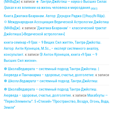
(МАВаДж)
к записи
☀
Тантра-Джйотиш
— наука о Высших Силах
Грахах
и их влиянии на жизнь человека и мироздания
{4561}
Книга Джатака-Бхаранам. Автор: Дхундхи Раджа (Ḍhuṇḍhi Rāja).
🌣 Международная Ассоциация Ведической Астрологии Джйотиш
(МАВаДж).
к записи
‘Джатака-Бхаранам’ – классический трактат
Джйотиша [«Ведической астрологии»]
книга-семінар «9 Грах – 9 Вищих Сил життя», Тантра-Джйотіш.
Автор: Антін Кузнецов, M.Sc., – експерт системного аналізу,
консультант.
к записи
➈ Антон Кузнецов, книга «9 Грах — 9
Высших Сил жизни».
☸ ШколаВедаврата — системный подход Тантра-Джйотиш. |
Аюрведа и Панчакарма – здоровье, счастье, долголетие.
к записи
☸
Школа Ведаврата
— системный подход
Тантра-Джйотиш
.
☸ ШколаВедаврата — системный подход Тантра-Джйотиш.
Аюрведа – здоровье, счастье, долголетие.
к записи
Махабхуты —
“ПервоЭлементы”: 5 «Стихий» “Пространство, Воздух, Огонь, Вода,
Земля”