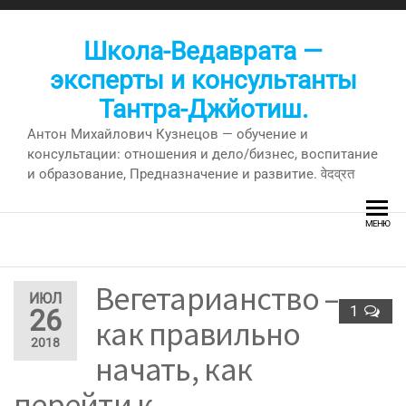
Перейти
к
Школа-Ведаврата —
содержимому
эксперты и консультанты
Тантра-Джйотиш.
Антон Михайлович Кузнецов — обучение и
консультации: отношения и дело/бизнес, воспитание
и образование, Предназначение и развитие. वेदव्रत
МЕНЮ
Вегетарианство –
ИЮЛ
1
26
как правильно
2018
начать, как
перейти к