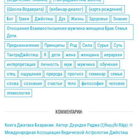
{Школа-Ведаврата}
{вебинар-диалог}
{карта-рождения}
Бог
Грахи
Джйотиш
Дух
Жизнь
Здоровье
Знание
Отношения Взаимоотношения мужчина-женщина Брак Семья
Дети.
Предназначение
Принципы
Род
Сила
Сурья
Суть
ТантраДжйотиш
Я
дети
жена
женщина
иерархия
интерпретация
личность
муж
мужчина
обучение
отец
ощущения
природа
прогноз
семинар
семья
слова
сознание
счастье
тело
философия
человек
этимология
КОММЕНТАРИИ:
Книга Джатака-Бхаранам. Автор: Дхундхи Раджа (Ḍhuṇḍhi Rāja).🌣
Международная Ассоциация Ведической Астрологии Джйотиш