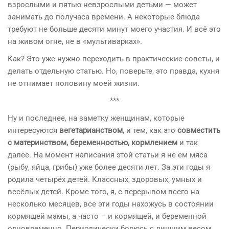
взрослыми и пятью невзрослыми детьми — может
занимать до получаса времени. А некоторые блюда
требуют не больше десяти минут моего участия. И всё это
на живом огне, не в «мультиварках».
Как? Это уже нужно переходить в практические советы, и
делать отдельную статью. Но, поверьте, это правда, кухня
не отнимает половину моей жизни.
***
Ну и последнее, на заметку женщинам, которые
интересуются
вегетарианством
, и тем, как это
совместить
с материнством, беременностью, кормлением
и так
далее. На момент написания этой статьи я не ем мяса
(рыбу, яйца, грибы) уже более десяти лет. За эти годы я
родила четырёх детей. Классных, здоровых, умных и
весёлых детей. Кроме того, я, с перерывом всего на
несколько месяцев, все эти годы нахожусь в состоянии
кормящей мамы, а часто – и кормящей, и беременной
одновременно. Периодически борюсь с лишним весом,