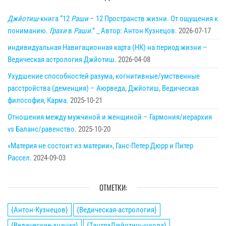
Джйотиш
-книга “12
Раши
– 12 Пространств жизни. От ощущения к
пониманию.
Грахи
в
Раши
.” _ Автор: Антон Кузнецов.
2026-07-17
индивидуальная Навигационная карта (НК) на период жизни –
Ведическая астрология Джйотиш.
2026-04-08
Ухудшение способностей разума, когнитивные/умственные
расстройства (деменция) – Аюрведа, Джйотиш, Ведическая
философия, Карма.
2025-10-21
Отношения между мужчиной и женщиной – Гармония/иерархия
vs Баланс/равенство.
2025-10-20
«Материя не состоит из материи», Ганс-Петер Дюрр и Питер
Рассел.
2024-09-03
ОТМЕТКИ:
{Антон-Кузнецов}
{Ведическая-астрология}
{Ведические-знания}
{ТантраДжйотиш-школа}