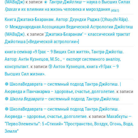
(МАВаДж)
к записи
☀
Тантра-Джйотиш
— наука о Высших Силах
Грахах
и их влиянии на жизнь человека и мироздания
{4561}
Книга Джатака-Бхаранам. Автор: Дхундхи Раджа (Ḍhuṇḍhi Rāja).
🌣 Международная Ассоциация Ведической Астрологии Джйотиш
(МАВаДж).
к записи
‘Джатака-Бхаранам’ – классический трактат
Джйотиша [«Ведической астрологии»]
книга-семінар «9 Грах – 9 Вищих Сил життя», Тантра-Джйотіш.
Автор: Антін Кузнецов, M.Sc., – експерт системного аналізу,
консультант.
к записи
➈ Антон Кузнецов, книга «9 Грах — 9
Высших Сил жизни».
☸ ШколаВедаврата — системный подход Тантра-Джйотиш. |
Аюрведа и Панчакарма – здоровье, счастье, долголетие.
к записи
☸
Школа Ведаврата
— системный подход
Тантра-Джйотиш
.
☸ ШколаВедаврата — системный подход Тантра-Джйотиш.
Аюрведа – здоровье, счастье, долголетие.
к записи
Махабхуты —
“ПервоЭлементы”: 5 «Стихий» “Пространство, Воздух, Огонь, Вода,
Земля”