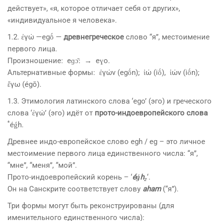
действует», «я, которое отличает себя от других»,
«индивидуальное я человека».
1.2. ἐγώ —egṓ —
древнегреческое
слово “я”, местоимение
первого лица.
Произношение: eɡɔ̌ː → eɣo.
Альтернативные формы: ἐγών (egṓn); ἰώ (iṓ), ἱών (iṓn);
ἔγω (égō).
1.3. Этимология латинского слова ‘ego’ (эго) и греческого
слова ‘ἐγώ’ (эго) идёт от
прото-индоевропейского слова
*
éǵh.
Древнее индо-европейское слово egh / eg – это личное
местоимение первого лица единственного числа: “я”,
“мне”, “меня”, “мой”.
Прото-индоевропейский корень – ‘
éǵh
₂
‘.
Он на Санскрите соответствует слову
aham
(“я”).
Три формы могут быть реконструированы (для
именительного единственного числа):