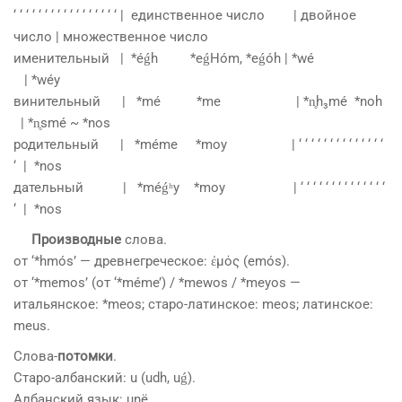
‘ ‘ ‘ ‘ ‘ ‘ ‘ ‘ ‘ ‘ ‘ ‘ ‘ ‘ ‘ ‘ ‘ | единственное число | двойное
число | множественное число
именительный | *éǵh *eǵHóm, *eǵóh | *wé
| *wéy
винительный | *mé *me | *n̥h₃mé *noh
| *n̥smé ~ *nos
родительный | *méme *moy | ‘ ‘ ‘ ‘ ‘ ‘ ‘ ‘ ‘ ‘ ‘ ‘ ‘ ‘
‘ | *nos
дательный | *méǵʰy *moy | ‘ ‘ ‘ ‘ ‘ ‘ ‘ ‘ ‘ ‘ ‘ ‘ ‘ ‘
‘ | *nos
Производные
слова.
от ‘*hmós’ — древнегреческое: ἐμός (emós).
от ‘*memos’ (от ‘*méme’) / *mewos / *meyos —
итальянское: *meos; старо-латинское: meos; латинское:
meus.
Слова-
потомки
.
Старо-албанский: u (udh, uǵ).
Албанский язык: unë.