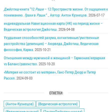
Джйотиш
-книга “12
Раши
– 12 Пространств жизни. От ощущения к
пониманию.
Грахи
в
Раши
.” _ Автор: Антон Кузнецов.
2026-07-17
индивидуальная Навигационная карта (НК) на период жизни –
Ведическая астрология Джйотиш.
2026-04-08
Ухудшение способностей разума, когнитивные/умственные
расстройства (деменция) – Аюрведа, Джйотиш, Ведическая
философия, Карма.
2025-10-21
Отношения между мужчиной и женщиной – Гармония/иерархия
vs Баланс/равенство.
2025-10-20
«Материя не состоит из материи», Ганс-Петер Дюрр и Питер
Рассел.
2024-09-03
ОТМЕТКИ:
{Антон-Кузнецов}
{Ведическая-астрология}
{Ведические-знания}
{ТантраДжйотиш-школа}