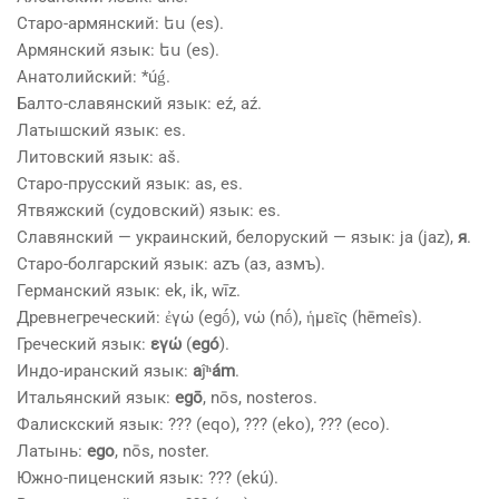
Старо-армянский: ես (es).
Армянский язык: ես (es).
Анатолийский: *úǵ.
Балто-славянский язык: eź, aź.
Латышский язык: es.
Литовский язык: aš.
Старо-прусский язык: as, es.
Ятвяжский (судовский) язык: es.
Славянский — украинский, белоруский — язык: ja (jaz),
я
.
Старо-болгарский язык: azъ (аз, азмъ).
Германский язык: ek, ik, wīz.
Древнегреческий: ἐγώ (egṓ), νώ (nṓ), ἡμεῖς (hēmeîs).
Греческий язык:
εγώ
(
egó
).
Индо-иранский язык:
a
ĵ
ʰám
.
Итальянский язык:
egō
, nōs, nosteros.
Фалискский язык: ??? (eqo), ??? (eko), ??? (eco).
Латынь:
ego
, nōs, noster.
Южно-пиценский язык: ??? (ekú).