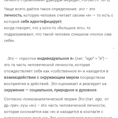
Чаще всего даётся такое определение:
эго
– это
личность
, которую человек считает своим «я» — то есть с
которой
себя идентифицирует
;
когда говорят, что у кого-то «большое эго», то
подразумевают, что такой человек слишком «полон сам
себя».
‘
Эго
— «простое
индивидуальное я
» (лат. “
ego
” = “я”) –
это та часть человеческой личности, которая
отождествляет себя как «собственное я» и находится в
взаимодействии с окружающим миром
посредством
восприятия и действий.
Эго
оценивает и реагирует на
окружение — социальное, природное и духовное
.
Согласно
психоаналитической теории
Э́го
(лат.
ego
, от
др.-греч. εγώ «я») – это часть человеческой личности,
которая осознаётся как «я» и находится в контакте с
окружающими людьми. Эго осуществляет планирование