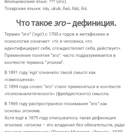
Венецианский язык: ??? (эго).
Тохарские языки: näṣ, ukuk; ñaś, ñäś, ñiś.
Что такое
эго
– дефиниция.
Термин “эго” (‘ego’) с 1700-х годов в метафизике и
психологии означает: «то я человека, что
идентифицирует себя, отождествляет себя, действует».
Применение понятия “эго” часто подразумевается в
контексте термина “
эгоизм
“.
В 1891 году ‘ego’ означало такой смысл как
«самооценка».
С 1894 года слово “эго” стало применяться в контексте
«психоаналитического» (фрейдистского) смысла.
В 1969 году распространено понимание “эго” как
основы
эгоизм
а.
Хотя ещё в 1879 году описывалось такая дефиниция
эгоизма: «эгоизм – это владение без обязательств, ради
личного стремления» [Джордж Мередит, «Эгоист», 1879].