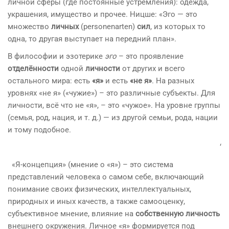
личной сферы (где постоянные устремления): одежда,
украшения, имущество и прочее. Ницше: «Эго — это
множество
личных
(personenarten)
сил
, из которых то
одна, то другая выступает на передний план».
В философии и эзотерике
эго
– это проявление
отделённости
одной
личности
от других и всего
остального мира: есть
«я»
и есть
«не я»
. На разных
уровнях «не я» («чужие») – это различные субъекты. Для
личности, всё что не «я», – это «чужое». На уровне группы
(семья, род, нация, и т. д.) — из другой семьи, рода, нации
и тому подобное.
‘
«Я-концепция» (мнение о «я») – это система
представлений человека о самом себе, включающий
понимание своих физических, интеллектуальных,
природных и иных качеств, а также самооценку,
субъективное мнение, влияние на
собственную личность
внешнего окружения. Личное «я» формируется под