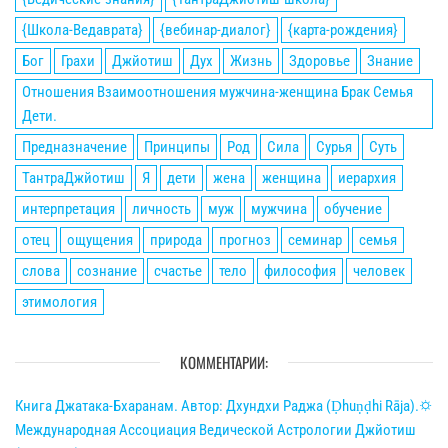
{Школа-Ведаврата}
{вебинар-диалог}
{карта-рождения}
Бог
Грахи
Джйотиш
Дух
Жизнь
Здоровье
Знание
Отношения Взаимоотношения мужчина-женщина Брак Семья
Дети.
Предназначение
Принципы
Род
Сила
Сурья
Суть
ТантраДжйотиш
Я
дети
жена
женщина
иерархия
интерпретация
личность
муж
мужчина
обучение
отец
ощущения
природа
прогноз
семинар
семья
слова
сознание
счастье
тело
философия
человек
этимология
КОММЕНТАРИИ:
Книга Джатака-Бхаранам. Автор: Дхундхи Раджа (Ḍhuṇḍhi Rāja).🌣
Международная Ассоциация Ведической Астрологии Джйотиш