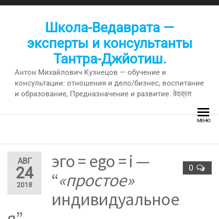
Перейти
к
Школа-Ведаврата —
содержимому
эксперты и консультанты
Тантра-Джйотиш.
Антон Михайлович Кузнецов — обучение и
консультации: отношения и дело/бизнес, воспитание
и образование, Предназначение и развитие. वेदव्रत
МЕНЮ
эго = ego = i —
АВГ
0
24
“
«простое»
2018
индивидуальное
я”.