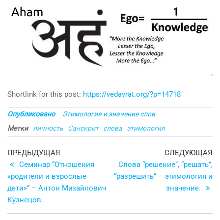
‘
Shortlink for this post:
https://vedavrat.org/?p=14718
Опубликовано
Этимология и значение слов
Метки
личность
Санскрит
слова
этимология
Навигация
Предыдущая
С
ПРЕДЫДУЩАЯ
СЛЕДУЮЩАЯ
запись
з
Семинар “Отношения
Слова “решение”, “решать”,
по
«родители и взрослые
“разрешить” – этимология и
записям
дети»” – Антон Михайлович
значение.
Кузнецов.