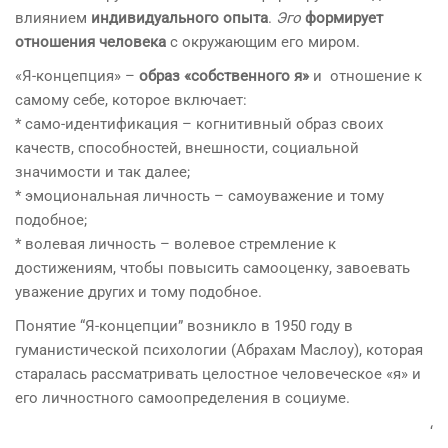
влиянием
индивидуального опыта
.
Эго
формирует
отношения человека
с окружающим его миром.
«Я-концепция» –
образ «собственного я»
и отношение к
самому себе, которое включает:
* само-идентификация – когнитивный образ своих
качеств, способностей, внешности, социальной
значимости и так далее;
* эмоциональная личность – самоуважение и тому
подобное;
* волевая личность – волевое стремление к
достижениям, чтобы повысить самооценку, завоевать
уважение других и тому подобное.
Понятие “Я-концепции” возникло в 1950 году в
гуманистической психологии (Абрахам Маслоу), которая
старалась рассматривать целостное человеческое «я» и
его личностного самоопределения в социуме.
‘