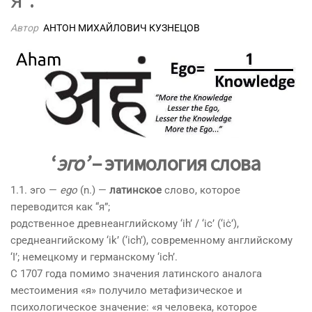
Автор
АНТОН МИХАЙЛОВИЧ КУЗНЕЦОВ
‘
эго’
– этимология слова
1.1. эго —
ego
(n.) —
латинское
слово, которое
переводится как “я”;
родственное древнеанглийскому ‘ih’ / ‘ic’ (‘iċ’),
среднеангийскому ‘ik’ (‘ich’), современному английскому
‘I’; немецкому и германскому ‘ich’.
С 1707 года помимо значения латинского аналога
местоимения «я» получило метафизическое и
психологическое значение: «я человека, которое