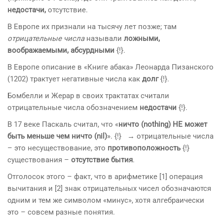
недостачи,
отсутствие.
В Европе их признали на тысячу лет позже; там
отрицательные числа
называли
ложными,
воображаемыми, абсурдными
{!}.
В Европе описание в «Книге абака» Леонарда Пизанского
(1202) трактует негативные числа как
долг
{!}.
Бомбелли и Жерар в своих трактатах считали
отрицательные числа обозначением
недостачи
{!}.
В 17 веке Паскаль считал, что «
ничто (nothing) НЕ может
быть меньше чем ничто (nil)
». {!} → отрицательные числа
– это несуществование, это
противоположность
{!}
существования –
отсутствие бытия
.
Отголосок этого – факт, что в арифметике [1] операция
вычитания и [2] знак отрицательных чисел обозначаются
одним и тем же символом «минус», хотя алгебраически
это – совсем разные понятия.