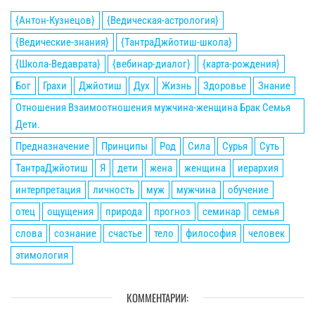
{Антон-Кузнецов}
{Ведическая-астрология}
{Ведические-знания}
{ТантраДжйотиш-школа}
{Школа-Ведаврата}
{вебинар-диалог}
{карта-рождения}
Бог
Грахи
Джйотиш
Дух
Жизнь
Здоровье
Знание
Отношения Взаимоотношения мужчина-женщина Брак Семья
Дети.
Предназначение
Принципы
Род
Сила
Сурья
Суть
ТантраДжйотиш
Я
дети
жена
женщина
иерархия
интерпретация
личность
муж
мужчина
обучение
отец
ощущения
природа
прогноз
семинар
семья
слова
сознание
счастье
тело
философия
человек
этимология
КОММЕНТАРИИ: