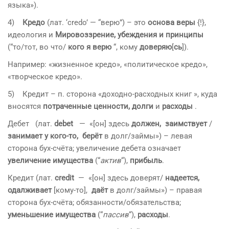
языка»).
4)
Кредо
(лат. ‘credo’ — “верю”) – это
основа веры
{!},
идеология и
Мировоззрение, убеждения и принципы
(“то/тот, во что/
кого я верю
“, кому
доверяю
[
сь
]).
Например: «жизненное кредо», «политическое кредо»,
«творческое кредо».
5) Кредит – п. сторона «доходно-расходных книг », куда
вносятся
потраченные ценности, долги
и
расходы
.
Дебет (лат.
debet
— «[он] здесь
должен, заимствует
/
занимает у кого-то, берёт
в долг/займы») – левая
сторона бух-счёта; увеличение дебета означает
увеличение имущества
(“
актив
“),
прибыль
.
Кредит (лат.
credit
— «[он] здесь доверят/
надеется,
одалживает
[кому-то],
даёт
в долг/займы») – правая
сторона бух-счёта; обязанности/обязательства;
уменьшение имущества
(“
пассив
“),
расходы
.