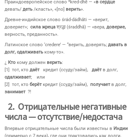
Праиндоевропейское слово *kred-dhē — «
в сердце
девать/
деть
/класть», «[по]
верить
».
Древне-индийское слово śrád-dádhāti — «верит,
доверяет»;
сила жреца
श्रद्धा (śraddhā) — «вера,
доверие,
верность, преданность».
Латинское слово ‘credere’ — “верить, доверять;
давать в
долг, одалживать
кому-то».
¿
Кто
кому должен
верить
:
[1] тот, кто
даёт
кредит (ссуду/займ),
даёт
в долг,
одалживает
; или
[2] тот, кто
берёт
кредит (ссуду/займ),
получает
в долг,
занимает
?!
2. Отрицательные негативные
числа — отсутствие/недостача
Впервые отрицательные числа были известны в
Индии
(примерно с 7 века)
,
где они трактовались как долги,