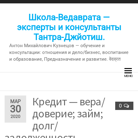
Перейти
к
Школа-Ведаврата —
содержимому
эксперты и консультанты
Тантра-Джйотиш.
Антон Михайлович Кузнецов — обучение и
консультации: отношения и дело/бизнес, воспитание
и образование, Предназначение и развитие. वेदव्रत
МЕНЮ
Кредит — вера/
МАР
0
30
доверие; займ;
2020
долг/
задолженность.