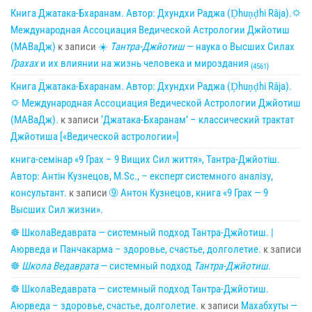
Книга Джатака-Бхаранам. Автор: Дхундхи Раджа (Ḍhuṇḍhi Rāja).🌣
Международная Ассоциация Ведической Астрологии Джйотиш
(МАВаДж)
к записи
☀
Тантра-Джйотиш
— наука о Высших Силах
Грахах
и их влиянии на жизнь человека и мироздания
{4561}
Книга Джатака-Бхаранам. Автор: Дхундхи Раджа (Ḍhuṇḍhi Rāja).
🌣 Международная Ассоциация Ведической Астрологии Джйотиш
(МАВаДж).
к записи
‘Джатака-Бхаранам’ – классический трактат
Джйотиша [«Ведической астрологии»]
книга-семінар «9 Грах – 9 Вищих Сил життя», Тантра-Джйотіш.
Автор: Антін Кузнецов, M.Sc., – експерт системного аналізу,
консультант.
к записи
➈ Антон Кузнецов, книга «9 Грах — 9
Высших Сил жизни».
☸ ШколаВедаврата — системный подход Тантра-Джйотиш. |
Аюрведа и Панчакарма – здоровье, счастье, долголетие.
к записи
☸
Школа Ведаврата
— системный подход
Тантра-Джйотиш
.
☸ ШколаВедаврата — системный подход Тантра-Джйотиш.
Аюрведа – здоровье, счастье, долголетие.
к записи
Махабхуты —