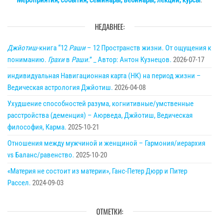
Мероприятия, события, семинары, вебинары, лекции, курсы
.
НЕДАВНЕЕ:
Джйотиш
-книга “12
Раши
– 12 Пространств жизни. От ощущения к
пониманию.
Грахи
в
Раши
.” _ Автор: Антон Кузнецов.
2026-07-17
индивидуальная Навигационная карта (НК) на период жизни –
Ведическая астрология Джйотиш.
2026-04-08
Ухудшение способностей разума, когнитивные/умственные
расстройства (деменция) – Аюрведа, Джйотиш, Ведическая
философия, Карма.
2025-10-21
Отношения между мужчиной и женщиной – Гармония/иерархия
vs Баланс/равенство.
2025-10-20
«Материя не состоит из материи», Ганс-Петер Дюрр и Питер
Рассел.
2024-09-03
ОТМЕТКИ: