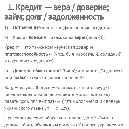
1. Кредит — вера / доверие;
займ; долг / задолженность
1)
Потраченные
ценности (финансовые средства).
2) Кредит
доверия
– заём/займ
веры
(Вера {!}).
Кредит – это также коммерческая доверие,
платежеспособность
(«Купец был известный, солидный
и с крепким кредитом»).
3)
Долг
или
обязанности
? “Вина”/«виноват» (“я должен”)
или “
займ
“/pozyczka (заимствование)?
Borg — «ссуда» (borgen — «занимать / взять ссуду»)
первоначально означало «давать милость/пощаду,
давать срок для выплаты» (“Этимологический словарь
украинского языка”, т .1, с .229).
Фразеологические обороты от слова “долг”: «быть в
долгу» –
быть обязанным
кому-то (“Словарь украинского