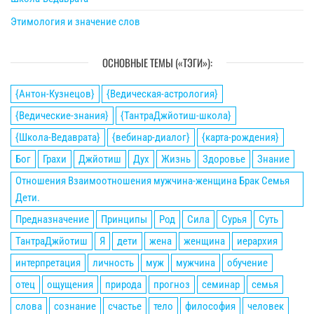
Этимология и значение слов
ОСНОВНЫЕ ТЕМЫ («ТЭГИ»):
{Антон-Кузнецов}
{Ведическая-астрология}
{Ведические-знания}
{ТантраДжйотиш-школа}
{Школа-Ведаврата}
{вебинар-диалог}
{карта-рождения}
Бог
Грахи
Джйотиш
Дух
Жизнь
Здоровье
Знание
Отношения Взаимоотношения мужчина-женщина Брак Семья
Дети.
Предназначение
Принципы
Род
Сила
Сурья
Суть
ТантраДжйотиш
Я
дети
жена
женщина
иерархия
интерпретация
личность
муж
мужчина
обучение
отец
ощущения
природа
прогноз
семинар
семья
слова
сознание
счастье
тело
философия
человек