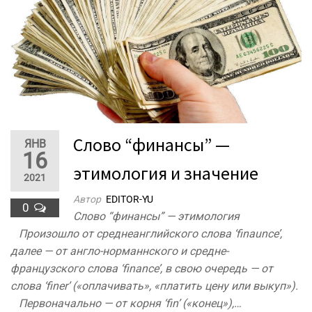
Слово “финансы” —
ЯНВ
16
этимология и значение
2021
Автор
EDITOR-YU
0
Слово “финансы” — этимология
Произошло от среднеанглийского слова ‘finaunce’,
далее — от англо-норманнского и средне-
французского слова ‘finance’, в свою очередь — от
слова ‘finer’ («оплачивать», «платить цену или выкуп»).
Первоначально — от корня ‘fin’ («конец»),…