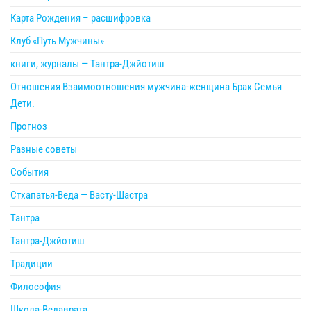
Карта Рождения – расшифровка
Клуб «Путь Мужчины»
книги, журналы — Тантра-Джйотиш
Отношения Взаимоотношения мужчина-женщина Брак Семья
Дети.
Прогноз
Разные советы
События
Стхапатья-Веда — Васту-Шастра
Тантра
Тантра-Джйотиш
Традиции
Философия
Школа-Ведаврата