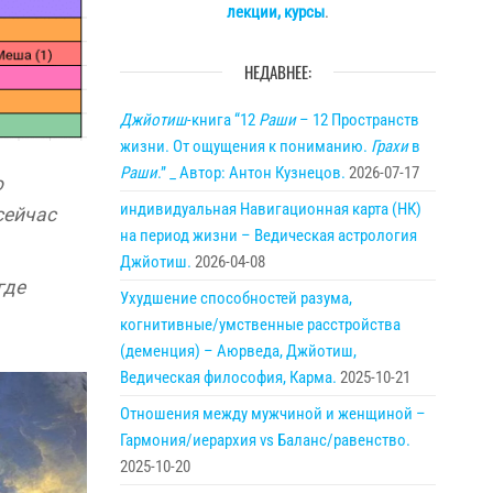
лекции, курсы
.
НЕДАВНЕЕ:
Джйотиш
-книга “12
Раши
– 12 Пространств
жизни. От ощущения к пониманию.
Грахи
в
Раши
.” _ Автор: Антон Кузнецов.
2026-07-17
о
индивидуальная Навигационная карта (НК)
сейчас
на период жизни – Ведическая астрология
Джйотиш.
2026-04-08
где
Ухудшение способностей разума,
когнитивные/умственные расстройства
(деменция) – Аюрведа, Джйотиш,
Ведическая философия, Карма.
2025-10-21
Отношения между мужчиной и женщиной –
Гармония/иерархия vs Баланс/равенство.
2025-10-20