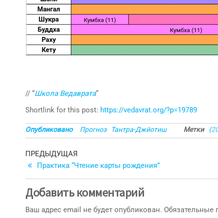
// “
Школа Ведаврата
“
Shortlink for this post:
https://vedavrat.org/?p=19789
Опубликовано
Прогноз
Тантра-Джйотиш
Метки
{2
Навигация
Предыдущая
ПРЕДЫДУЩАЯ
запись
Практика “Чтение карты рождения”
по
записям
Добавить комментарий
Ваш адрес email не будет опубликован.
Обязательные