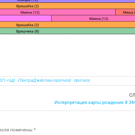
021-год}
{ТантраДжйотиш-прогноз}
прогноз
С
Интерпретация карты рождения # 344
 поля помечены
*