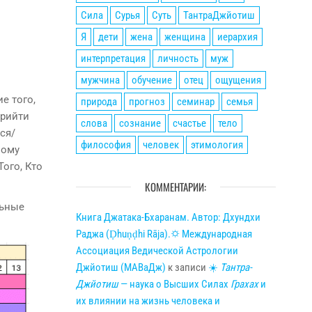
Сила
Сурья
Суть
ТантраДжйотиш
Я
дети
жена
женщина
иерархия
интерпретация
личность
муж
мужчина
обучение
отец
ощущения
е того,
природа
прогноз
семинар
семья
прийти
слова
сознание
счастье
тело
ся/
философия
человек
этимология
мому
Того, Кто
КОММЕНТАРИИ:
льные
Книга Джатака-Бхаранам. Автор: Дхундхи
Раджа (Ḍhuṇḍhi Rāja).🌣 Международная
Ассоциация Ведической Астрологии
Джйотиш (МАВаДж)
к записи
☀
Тантра-
Джйотиш
— наука о Высших Силах
Грахах
и
их влиянии на жизнь человека и