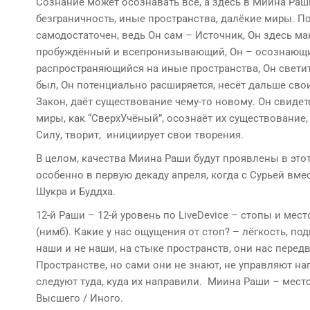
Сознание может осознавать всё, а здесь в Миина Раш
безграничность, иные пространства, далёкие миры. П
самодостаточен, ведь Он сам – Источник, Он здесь м
пробуждённый и всепронизывающий, Он – осознающи
распространяющийся на иные пространства, Он светит 
был, Он потенциально расширяется, несёт дальше свои
Закон, даёт существование чему-то новому. Он свиде
миры, как “СверхУчёный”, осознаёт их существование,
Силу, творит, инициирует свои творения.
В целом, качества Миина Раши будут проявлены в это
особенно в первую декаду апреля, когда с Сурьей вмест
Шукра и Буддха.
12-й Раши – 12-й уровень по LiveDevice – стопы и мес
(нимб). Какие у нас ощущения от стоп? – лёгкость, по
наши и не наши, на стыке пространств, они нас передв
Пространстве, но сами они не знают, не управляют н
следуют туда, куда их направили. Миина Раши – место
Высшего / Иного.