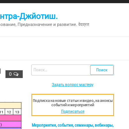
антра-Джйотиш.
вание, Предназначение и развитие. वेदव्रत
я
Найти:
0
Задать вопрос мастеру
Подписка на новые статьи и видео, на анонсы
событий и мероприятий
Подписаться
Мероприятия, события, семинары, вебинары,