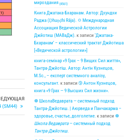
мироздания
{4561}
Книга Джатака-Бхаранам. Автор: Дхундхи
Раджа (Ḍhuṇḍhi Rāja). 🌣 Международная
Ассоциация Ведической Астрологии
Джйотиш (МАВаДж).
к записи
‘Джатака-
Бхаранам’ – классический трактат Джйотиша
[«Ведической астрологии»]
книга-семінар «9 Грах – 9 Вищих Сил життя»,
Тантра-Джйотіш. Автор: Антін Кузнецов,
M.Sc., – експерт системного аналізу,
консультант.
к записи
➈ Антон Кузнецов,
книга «9 Грах — 9 Высших Сил жизни».
Следующая
ЛЕДУЮЩАЯ
☸ ШколаВедаврата — системный подход
запись
 (SM44)
Тантра-Джйотиш. | Аюрведа и Панчакарма –
здоровье, счастье, долголетие.
к записи
☸
Школа Ведаврата
— системный подход
Тантра-Джйотиш
.