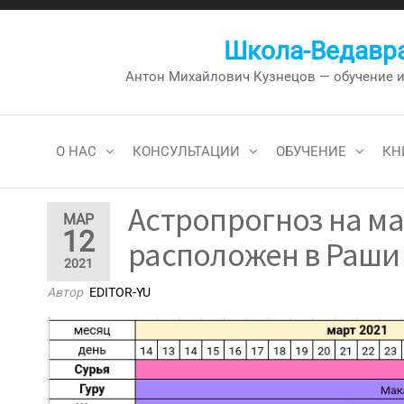
Перейти
к
Школа-Ведавра
содержимому
Антон Михайлович Кузнецов — обучение и к
О НАС
КОНСУЛЬТАЦИИ
ОБУЧЕНИЕ
КН
Астропрогноз на ма
МАР
12
расположен в Раши
2021
Автор
EDITOR-YU