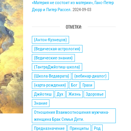
«Материя не состоит из материи», Ганс-Петер
Дюрр и Питер Рассел.
2024-09-03
ОТМЕТКИ:
{Антон-Кузнецов}
{Ведическая-астрология}
{Ведические-знания}
{ТантраДжйотиш-школа}
{Школа-Ведаврата}
{вебинар-диалог}
{карта-рождения}
Бог
Грахи
Джйотиш
Дух
Жизнь
Здоровье
Знание
Отношения Взаимоотношения мужчина-
женщина Брак Семья Дети.
Предназначение
Принципы
Род