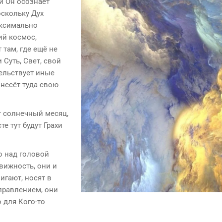
и Он осознаёт
оскольку Дух
аксимально
й космос,
там, где ещё не
 Суть, Свет, свой
тельствует иные
 несёт туда свою
т солнечный месяц,
е тут будут Грахи
то над головой
движность, они и
игают, носят в
аправлением, они
 для Кого-то