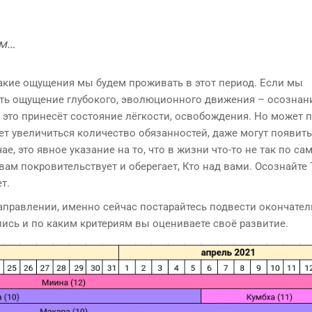
ем…
акие ощущения мы будем проживать в этот период. Если мы
ать ощущение глубокого, эволюционного движения – осознани
и это принесёт состояние лёгкости, освобождения. Но может 
т увеличиться количество обязанностей, даже могут появить
, это явное указание на то, что в жизни что-то не так по са
вам покровительствует и оберегает, Кто над вами. Осознайте 
т.
направлении, именно сейчас постарайтесь подвести окончате
лись и по каким критериям вы оцениваете своё развитие.