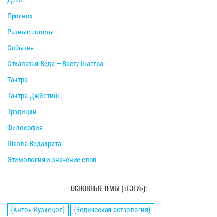
Прогноз
Разные советы
События
Стхапатья-Веда — Васту-Шастра
Тантра
Тантра-Джйотиш
Традиции
Философия
Школа-Ведаврата
Этимология и значение слов
ОСНОВНЫЕ ТЕМЫ («ТЭГИ»):
{Антон-Кузнецов}
{Ведическая-астрология}