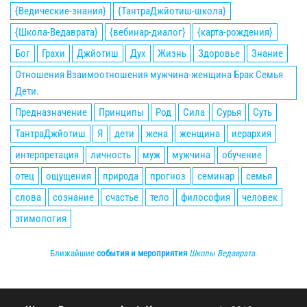
{Ведические-знания}
{ТантраДжйотиш-школа}
{Школа-Ведаврата}
{вебинар-диалог}
{карта-рождения}
Бог
Грахи
Джйотиш
Дух
Жизнь
Здоровье
Знание
Отношения Взаимоотношения мужчина-женщина Брак Семья
Дети.
Предназначение
Принципы
Род
Сила
Сурья
Суть
ТантраДжйотиш
Я
дети
жена
женщина
иерархия
интерпретация
личность
муж
мужчина
обучение
отец
ощущения
природа
прогноз
семинар
семья
слова
сознание
счастье
тело
философия
человек
этимология
Ближайшие
события и мероприятия
Школы Ведаврата
.