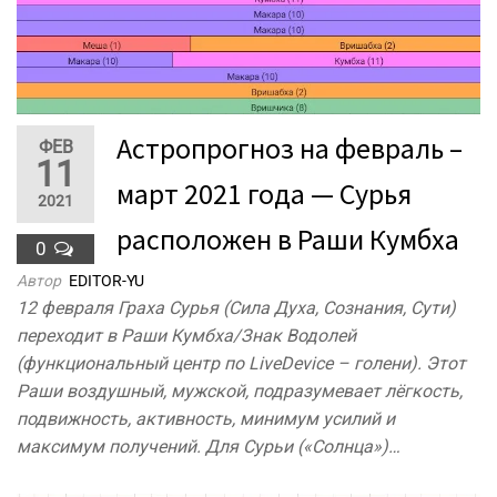
Астропрогноз на февраль –
ФЕВ
11
март 2021 года — Сурья
2021
расположен в Раши Кумбха
0
Автор
EDITOR-YU
12 февраля Граха Сурья (Сила Духа, Сознания, Сути)
переходит в Раши Кумбха/Знак Водолей
(функциональный центр по LiveDevice – голени). Этот
Раши воздушный, мужской, подразумевает лёгкость,
подвижность, активность, минимум усилий и
максимум получений. Для Сурьи («Солнца»)…