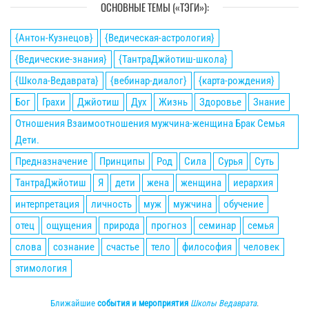
ОСНОВНЫЕ ТЕМЫ («ТЭГИ»):
{Антон-Кузнецов}
{Ведическая-астрология}
{Ведические-знания}
{ТантраДжйотиш-школа}
{Школа-Ведаврата}
{вебинар-диалог}
{карта-рождения}
Бог
Грахи
Джйотиш
Дух
Жизнь
Здоровье
Знание
Отношения Взаимоотношения мужчина-женщина Брак Семья
Дети.
Предназначение
Принципы
Род
Сила
Сурья
Суть
ТантраДжйотиш
Я
дети
жена
женщина
иерархия
интерпретация
личность
муж
мужчина
обучение
отец
ощущения
природа
прогноз
семинар
семья
слова
сознание
счастье
тело
философия
человек
этимология
Ближайшие
события и мероприятия
Школы Ведаврата
.