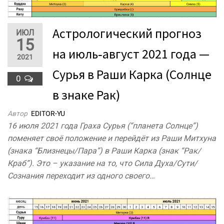
Астрологический прогноз
ИЮЛ
15
на июль‐август 2021 года —
2021
Сурья в Раши Карка (Солнце
0
в знаке Рак)
Автор
EDITOR-YU
16 июля 2021 года Граха Сурья (“планета Солнце”)
поменяет своё положение и перейдёт из Раши Митхуна
(знака “Близнецы/Пара”) в Раши Карка (знак “Рак/
Краб”). Это – указание на то, что Сила Духа/Сути/
Сознания переходит из одного своего…