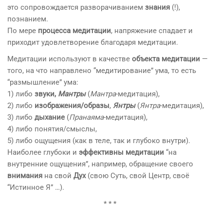
это сопровождается разворачиванием
знания
(!),
познанием.
По мере
процесса медитации
, напряжение спадает и
приходит удовлетворение благодаря медитации.
Медитации используют в качестве
объекта медитации
—
того, на что направлено “медитирование” ума, то есть
“размышление” ума:
1) либо
звуки,
Мантры
(
Мантра
-медитация),
2) либо
изображения/образы
,
Янтры
(
Янтра
-медитация),
3) либо
дыхание
(
Пранаяма
-медитация),
4) либо понятия/смыслы,
5) либо ощущения (как в теле, так и глубоко внутри).
Наиболее глубоки и
эффективны
медитации
“на
внутренние ощущения”, например, обращение своего
внимания
на свой
Дух
(свою Суть, свой Центр, своё
“Истинное Я” …).
* * *