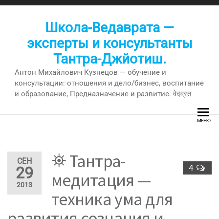
Перейти
к
Школа-Ведаврата —
содержимому
эксперты и консультанты
Тантра-Джйотиш.
Антон Михайлович Кузнецов — обучение и
консультации: отношения и дело/бизнес, воспитание
и образование, Предназначение и развитие. वेदव्रत
МЕНЮ
⛯ Тантра-
СЕН
4
29
медитация —
2013
техника ума для
развития сознания и