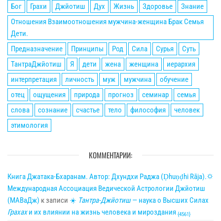
Бог
Грахи
Джйотиш
Дух
Жизнь
Здоровье
Знание
Отношения Взаимоотношения мужчина-женщина Брак Семья
Дети.
Предназначение
Принципы
Род
Сила
Сурья
Суть
ТантраДжйотиш
Я
дети
жена
женщина
иерархия
интерпретация
личность
муж
мужчина
обучение
отец
ощущения
природа
прогноз
семинар
семья
слова
сознание
счастье
тело
философия
человек
этимология
КОММЕНТАРИИ:
Книга Джатака-Бхаранам. Автор: Дхундхи Раджа (Ḍhuṇḍhi Rāja).🌣
Международная Ассоциация Ведической Астрологии Джйотиш
(МАВаДж)
к записи
☀
Тантра-Джйотиш
— наука о Высших Силах
Грахах
и их влиянии на жизнь человека и мироздания
{4561}