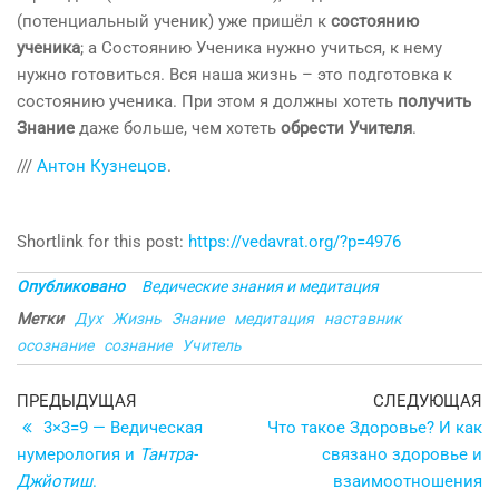
(потенциальный ученик) уже пришёл к
состоянию
ученика
; а Состоянию Ученика нужно учиться, к нему
нужно готовиться. Вся наша жизнь – это подготовка к
состоянию ученика. При этом я должны хотеть
получить
Знание
даже больше, чем хотеть
обрести Учителя
.
///
Антон Кузнецов
.
Shortlink for this post:
https://vedavrat.org/?p=4976
Опубликовано
Ведические знания и медитация
Метки
Дух
Жизнь
Знание
медитация
наставник
осознание
сознание
Учитель
Навигация
Предыдущая
С
ПРЕДЫДУЩАЯ
СЛЕДУЮЩАЯ
запись
з
3×3=9 — Ведическая
Что такое Здоровье? И как
по
нумерология и
Тантра-
связано здоровье и
записям
Джйотиш
.
взаимоотношения