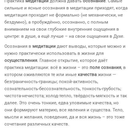
Практика
медитации
должна давать
осознание
. Самые
сильные и ясные осознания в медитации приходят, когда
медитация проходит не формально (не механически, не
бездумно), а пробуждённо, осознанно, с полным
вниманием на свои глубокие внутренние ощущения в
центре: в душе, а ещё лучше – на свои ощущения в Духе.
Осознания в
медитации
дают выводы, которые можно и
нужно практически использовать в жизни для
осуществления
. Главное открытие, которое даёт
практика медитации: всё в жизни – это
поле сознания
, в
котором оживляются те или иные
качества
жизни —
безграничность-границы; покой-активность,
сознательность-бессознательность, тонкость-грубость;
чистота-нечистота; холод-тепло, твёрдость-мягкость и так
далее. Это очень тонкие, едва уловимые качества, но
они формируют материю, все явления и существа. Тело,
мысли и желания, поведение, да и вся жизнь – это тоже
сочетание различных качеств.