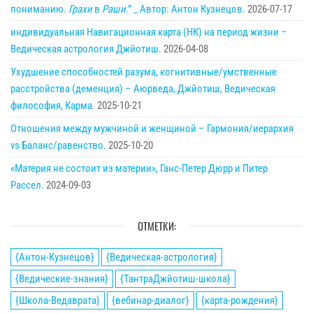
пониманию.
Грахи
в
Раши
.” _ Автор: Антон Кузнецов.
2026-07-17
индивидуальная Навигационная карта (НК) на период жизни –
Ведическая астрология Джйотиш.
2026-04-08
Ухудшение способностей разума, когнитивные/умственные
расстройства (деменция) – Аюрведа, Джйотиш, Ведическая
философия, Карма.
2025-10-21
Отношения между мужчиной и женщиной – Гармония/иерархия
vs Баланс/равенство.
2025-10-20
«Материя не состоит из материи», Ганс-Петер Дюрр и Питер
Рассел.
2024-09-03
ОТМЕТКИ:
{Антон-Кузнецов}
{Ведическая-астрология}
{Ведические-знания}
{ТантраДжйотиш-школа}
{Школа-Ведаврата}
{вебинар-диалог}
{карта-рождения}