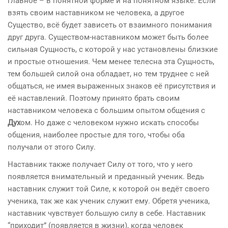
главное – в понятной форме и на понятном языке. Если
взять своим наставником не человека, а другое
Существо, всё будет зависеть от взаимного понимания
друг друга. Существом-наставником может быть более
сильная Сущность, с которой у нас установлены близкие
и простые отношения. Чем менее телесна эта Сущность,
тем большей силой она обладает, но тем труднее с ней
общаться, не имея выраженных знаков её присутствия и
её наставлений. Поэтому принято брать своим
наставником человека с большим опытом общения с
Дух
ом. Но даже с человеком нужно искать способы
общения, наиболее простые для того, чтобы оба
получали от этого Силу.
Наставник также получает Силу от того, что у него
появляется внимательный и преданный ученик. Ведь
наставник служит той Силе, к которой он ведёт своего
ученика, так же как ученик служит ему. Обретя ученика,
наставник чувствует большую силу в себе. Наставник
“приходит” (появляется в жизни), когда человек