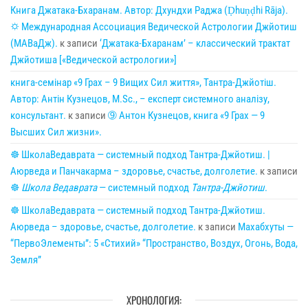
Книга Джатака-Бхаранам. Автор: Дхундхи Раджа (Ḍhuṇḍhi Rāja).
🌣 Международная Ассоциация Ведической Астрологии Джйотиш
(МАВаДж).
к записи
‘Джатака-Бхаранам’ – классический трактат
Джйотиша [«Ведической астрологии»]
книга-семінар «9 Грах – 9 Вищих Сил життя», Тантра-Джйотіш.
Автор: Антін Кузнецов, M.Sc., – експерт системного аналізу,
консультант.
к записи
➈ Антон Кузнецов, книга «9 Грах — 9
Высших Сил жизни».
☸ ШколаВедаврата — системный подход Тантра-Джйотиш. |
Аюрведа и Панчакарма – здоровье, счастье, долголетие.
к записи
☸
Школа Ведаврата
— системный подход
Тантра-Джйотиш
.
☸ ШколаВедаврата — системный подход Тантра-Джйотиш.
Аюрведа – здоровье, счастье, долголетие.
к записи
Махабхуты —
“ПервоЭлементы”: 5 «Стихий» “Пространство, Воздух, Огонь, Вода,
Земля”
ХРОНОЛОГИЯ: