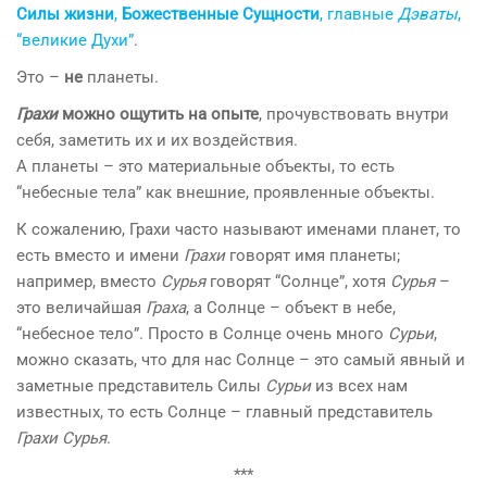
Силы жизни
,
Божественные Сущности
, главные
Дэваты
,
“великие Духи”
.
Это –
не
планеты.
Грахи
можно ощутить на опыте
, прочувствовать внутри
себя, заметить их и их воздействия.
А планеты – это материальные объекты, то есть
“небесные тела” как внешние, проявленные объекты.
К сожалению, Грахи часто называют именами планет, то
есть вместо и имени
Грахи
говорят имя планеты;
например, вместо
Сурья
говорят “Солнце”, хотя
Сурья
–
это величайшая
Граха
, а Солнце – объект в небе,
“небесное тело”. Просто в Солнце очень много
Сурьи
,
можно сказать, что для нас Солнце – это самый явный и
заметные представитель Силы
Сурьи
из всех нам
известных, то есть Солнце – главный представитель
Грахи
Сурья
.
***