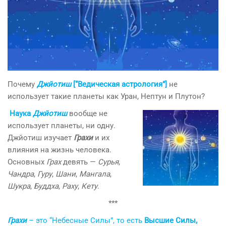
Почему
Джйотиш
[“Ведическая астрология”]
не
использует такие планеты как Уран, Нептун и Плутон?
Наука
Джйотиш
вообще не
использует планеты, ни одну.
Джйотиш изучает
Грахи
и их
влияния на жизнь человека.
Основных
Грах
девять —
Сурья
,
Чандра
,
Гуру
,
Шани
,
Мангала
,
Шукра
,
Буддха
,
Раху
,
Кету
.
***
Грахи
– это “Небесные Силы”, то есть
Высшие Силы,