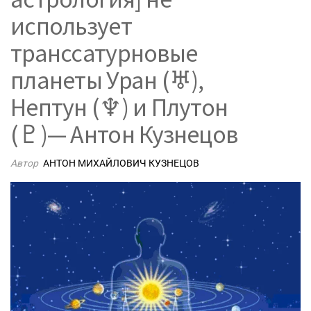
использует
транссатурновые
планеты Уран (♅),
Нептун (♆) и Плутон
(♇)— Антон Кузнецов
Автор
АНТОН МИХАЙЛОВИЧ КУЗНЕЦОВ