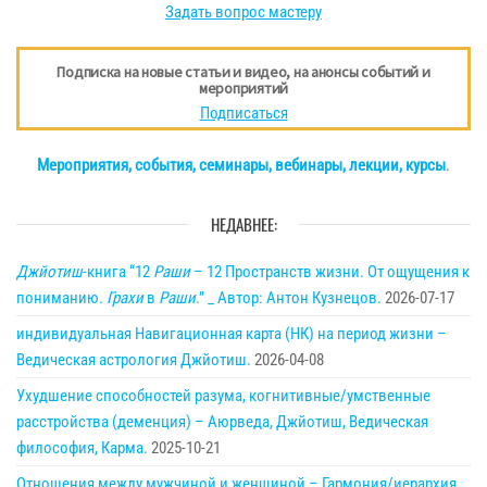
Задать вопрос мастеру
Подписка на новые статьи и видео, на анонсы событий и
мероприятий
Подписаться
Мероприятия, события, семинары, вебинары, лекции, курсы
.
НЕДАВНЕЕ:
Джйотиш
-книга “12
Раши
– 12 Пространств жизни. От ощущения к
пониманию.
Грахи
в
Раши
.” _ Автор: Антон Кузнецов.
2026-07-17
индивидуальная Навигационная карта (НК) на период жизни –
Ведическая астрология Джйотиш.
2026-04-08
Ухудшение способностей разума, когнитивные/умственные
расстройства (деменция) – Аюрведа, Джйотиш, Ведическая
философия, Карма.
2025-10-21
Отношения между мужчиной и женщиной – Гармония/иерархия