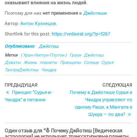
оказывают влияния на жизнь людей
.
Поэтому для них
нет применения
в
Джйотише
.
Автор:
Антон Кузнецов
.
Shortlink for this post:
https://vedavrat.org/?p=5267
Опубликовано
Джйотиш
Метки
{ Уран-Нептун-Плутон }
Грахи
Джйотиш
Дэваты
Жизнь
планеты
Принципы
Солнце
Сурья
ТантраДжйотиш
Чандра
Навигация
Предыдущая
С
ПРЕДЫДУЩАЯ
СЛЕДУЮЩАЯ
запись
з
Принцип “Сурья-и-
Почему в Джйотише Сурья и
по
Чандра” в питании
Чандра управляют по
записям
одному Раши, а Мангала и
Шукра — по два?
Один отзыв для “⛢ Почему Джйотиш [Ведическая
астрология] не использует транссатурновые планеты