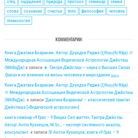
отец
ощущения
природа
прогноз
семинар
семья
слова
сознание
счастье
тело
философия
человек
этимология
КОММЕНТАРИИ:
Книга Джатака-Бхаранам. Автор: Дхундхи Раджа (Ḍhuṇḍhi Rāja).🌣
Международная Ассоциация Ведической Астрологии Джйотиш
(МАВаДж)
к записи
☀
Тантра-Джйотиш
— наука о Высших Силах
Грахах
и их влиянии на жизнь человека и мироздания
{4561}
Книга Джатака-Бхаранам. Автор: Дхундхи Раджа (Ḍhuṇḍhi Rāja).
🌣 Международная Ассоциация Ведической Астрологии Джйотиш
(МАВаДж).
к записи
‘Джатака-Бхаранам’ – классический трактат
Джйотиша [«Ведической астрологии»]
книга-семінар «9 Грах – 9 Вищих Сил життя», Тантра-Джйотіш.
Автор: Антін Кузнецов, M.Sc., – експерт системного аналізу,
консультант.
к записи
➈ Антон Кузнецов, книга «9 Грах — 9