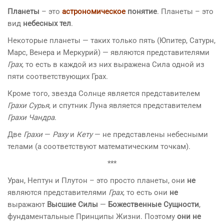
Планеты
– это
астрономическое
понятие
. Планеты – это
вид
небесных тел
.
Некоторые планеты — таких только пять (Юпитер, Сатурн,
Марс, Венера и Меркурий) — являются представителями
Грах
, то есть в каждой из них выражена Сила одной из
пяти соответствующих Грах.
Кроме того, звезда Солнце является представителем
Грахи
Сурья
, и спутник Луна является представителем
Грахи
Чандра
.
Две
Грахи
—
Раху
и
Кету
— не представлены небесными
телами (а соответствуют математическим точкам).
***
Уран, Нептун и Плутон – это просто планеты, они
не
являются представителями
Грах
, то есть они
не
выражают
Высшие Силы
—
Божественные Сущности
,
фундаментальные Принципы Жизни. Поэтому
они не