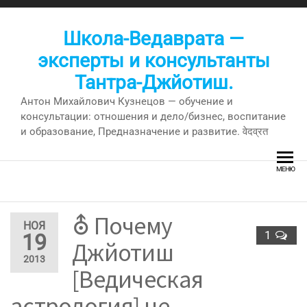
Перейти
к
Школа-Ведаврата —
содержимому
эксперты и консультанты
Тантра-Джйотиш.
Антон Михайлович Кузнецов — обучение и
консультации: отношения и дело/бизнес, воспитание
и образование, Предназначение и развитие. वेदव्रत
МЕНЮ
⛢ Почему
НОЯ
1
19
Джйотиш
2013
[Ведическая
астрология] не