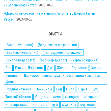
vs Баланс/равенство.
2025-10-20
«Материя не состоит из материи», Ганс-Петер Дюрр и Питер
Рассел.
2024-09-03
ОТМЕТКИ:
{Антон-Кузнецов}
{Ведическая-астрология}
{Ведические-знания}
{ТантраДжйотиш-школа}
{Школа-Ведаврата}
{вебинар-диалог}
{карта-рождения}
Бог
Грахи
Джйотиш
Дух
Жизнь
Здоровье
Знание
Отношения Взаимоотношения мужчина-женщина Брак Семья
Дети.
Предназначение
Принципы
Род
Сила
Сурья
Суть
ТантраДжйотиш
Я
дети
жена
женщина
иерархия
интерпретация
личность
муж
мужчина
обучение