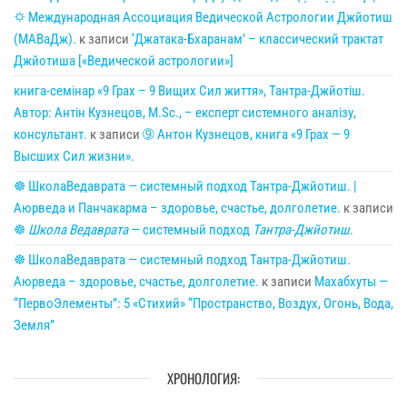
🌣 Международная Ассоциация Ведической Астрологии Джйотиш
(МАВаДж).
к записи
‘Джатака-Бхаранам’ – классический трактат
Джйотиша [«Ведической астрологии»]
книга-семінар «9 Грах – 9 Вищих Сил життя», Тантра-Джйотіш.
Автор: Антін Кузнецов, M.Sc., – експерт системного аналізу,
консультант.
к записи
➈ Антон Кузнецов, книга «9 Грах — 9
Высших Сил жизни».
☸ ШколаВедаврата — системный подход Тантра-Джйотиш. |
Аюрведа и Панчакарма – здоровье, счастье, долголетие.
к записи
☸
Школа Ведаврата
— системный подход
Тантра-Джйотиш
.
☸ ШколаВедаврата — системный подход Тантра-Джйотиш.
Аюрведа – здоровье, счастье, долголетие.
к записи
Махабхуты —
“ПервоЭлементы”: 5 «Стихий» “Пространство, Воздух, Огонь, Вода,
Земля”
ХРОНОЛОГИЯ: