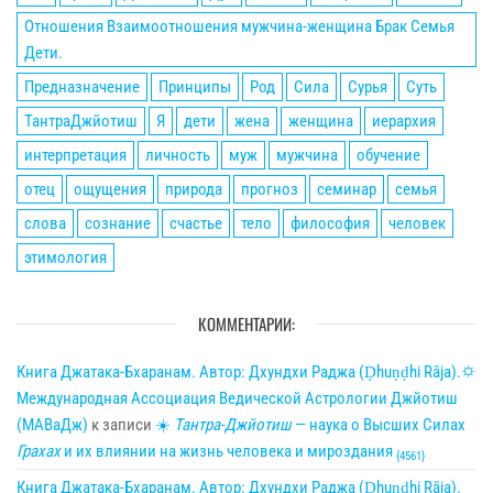
Отношения Взаимоотношения мужчина-женщина Брак Семья
Дети.
Предназначение
Принципы
Род
Сила
Сурья
Суть
ТантраДжйотиш
Я
дети
жена
женщина
иерархия
интерпретация
личность
муж
мужчина
обучение
отец
ощущения
природа
прогноз
семинар
семья
слова
сознание
счастье
тело
философия
человек
этимология
КОММЕНТАРИИ:
Книга Джатака-Бхаранам. Автор: Дхундхи Раджа (Ḍhuṇḍhi Rāja).🌣
Международная Ассоциация Ведической Астрологии Джйотиш
(МАВаДж)
к записи
☀
Тантра-Джйотиш
— наука о Высших Силах
Грахах
и их влиянии на жизнь человека и мироздания
{4561}
Книга Джатака-Бхаранам. Автор: Дхундхи Раджа (Ḍhuṇḍhi Rāja).