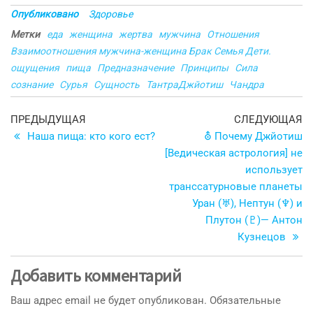
Опубликовано
Здоровье
Метки
еда
женщина
жертва
мужчина
Отношения
Взаимоотношения мужчина-женщина Брак Семья Дети.
ощущения
пища
Предназначение
Принципы
Сила
сознание
Сурья
Сущность
ТантраДжйотиш
Чандра
Навигация
Предыдущая
С
ПРЕДЫДУЩАЯ
СЛЕДУЮЩАЯ
запись
з
Наша пища: кто кого ест?
⛢ Почему Джйотиш
по
[Ведическая астрология] не
записям
использует
транссатурновые планеты
Уран (♅), Нептун (♆) и
Плутон (♇)— Антон
Кузнецов
Добавить комментарий
Ваш адрес email не будет опубликован.
Обязательные