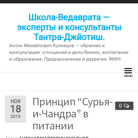
Перейти
к
Школа-Ведаврата —
содержимому
эксперты и консультанты
Тантра-Джйотиш.
Антон Михайлович Кузнецов — обучение и
консультации: отношения и дело/бизнес, воспитание
и образование, Предназначение и развитие. वेदव्रत
МЕНЮ
Принцип “Сурья-
НОЯ
0
18
и-Чандра” в
2013
питании