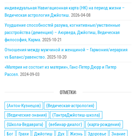
индивидуальная Навигационная карта (НК) на период жизни –
Ведическая астрология Джйотиш.
2026-04-08
Ухудшение способностей разума, когнитивные/умственные
расстройства (деменция) – Аюрведа, Джйотиш, Ведическая
философия, Карма.
2025-10-21
Отношения между мужчиной и женщиной – Гармония/иерархия
vs Баланс/равенство.
2025-10-20
«Материя не состоит из материи», Ганс-Петер Дюрр и Питер
Рассел.
2024-09-03
ОТМЕТКИ:
{Антон-Кузнецов}
{Ведическая-астрология}
{Ведические-знания}
{ТантраДжйотиш-школа}
{Школа-Ведаврата}
{вебинар-диалог}
{карта-рождения}
Бог
Грахи
Джйотиш
Дух
Жизнь
Здоровье
Знание