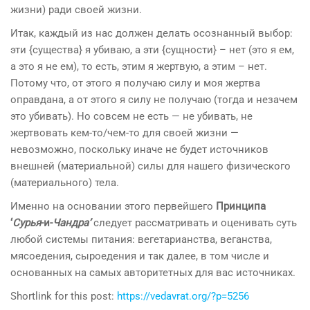
жизни) ради своей жизни.
Итак, каждый из нас должен делать осознанный выбор:
эти {существа} я убиваю, а эти {сущности} – нет (это я ем,
а это я не ем), то есть, этим я жертвую, а этим – нет.
Потому что, от этого я получаю силу и моя жертва
оправдана, а от этого я силу не получаю (тогда и незачем
это убивать). Но совсем не есть — не убивать, не
жертвовать кем-то/чем-то для своей жизни —
невозможно, поскольку иначе не будет источников
внешней (материальной) силы для нашего физического
(материального) тела.
Именно на основании этого первейшего
Принципа
‘
Сурья
-и-
Чандра’
следует рассматривать и оценивать суть
любой системы питания: вегетарианства, веганства,
мясоедения, сыроедения и так далее, в том числе и
основанных на самых авторитетных для вас источниках.
Shortlink for this post:
https://vedavrat.org/?p=5256