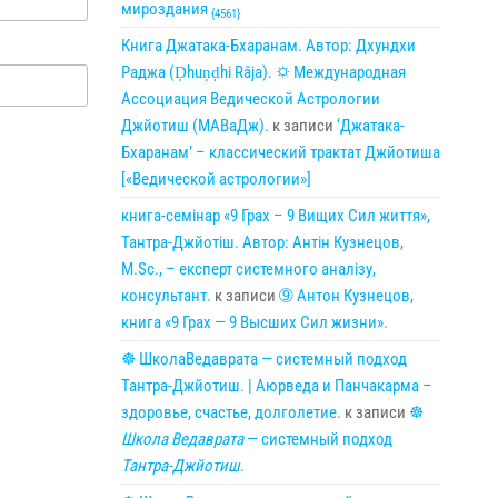
мироздания
{4561}
Книга Джатака-Бхаранам. Автор: Дхундхи
Раджа (Ḍhuṇḍhi Rāja). 🌣 Международная
Ассоциация Ведической Астрологии
Джйотиш (МАВаДж).
к записи
‘Джатака-
Бхаранам’ – классический трактат Джйотиша
[«Ведической астрологии»]
книга-семінар «9 Грах – 9 Вищих Сил життя»,
Тантра-Джйотіш. Автор: Антін Кузнецов,
M.Sc., – експерт системного аналізу,
консультант.
к записи
➈ Антон Кузнецов,
книга «9 Грах — 9 Высших Сил жизни».
☸ ШколаВедаврата — системный подход
Тантра-Джйотиш. | Аюрведа и Панчакарма –
здоровье, счастье, долголетие.
к записи
☸
Школа Ведаврата
— системный подход
Тантра-Джйотиш
.