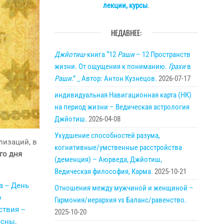
лекции, курсы
.
НЕДАВНЕЕ:
Джйотиш
-книга “12
Раши
– 12 Пространств
жизни. От ощущения к пониманию.
Грахи
в
Раши
.” _ Автор: Антон Кузнецов.
2026-07-17
индивидуальная Навигационная карта (НК)
на период жизни – Ведическая астрология
Джйотиш.
2026-04-08
Ухудшение способностей разума,
лизаций, в
когнитивные/умственные расстройства
го дня
(деменция) – Аюрведа, Джйотиш,
Ведическая философия, Карма.
2025-10-21
Отношения между мужчиной и женщиной –
Гармония/иерархия vs Баланс/равенство.
2025-10-20