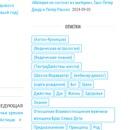
«Материя не состоит из материи», Ганс-Петер
Дюрр и Питер Рассел.
2024-09-03
ОТМЕТКИ:
{Антон-Кузнецов}
{Ведическая-астрология}
{Ведические-знания}
{ТантраДжйотиш-школа}
{Школа-Ведаврата}
{вебинар-диалог}
{карта-рождения}
Бог
Грахи
Джйотиш
Дух
Жизнь
Здоровье
Знание
Следующая
ЛЕДУЮЩАЯ
Отношения Взаимоотношения мужчина-
запись
очки зрения
женщина Брак Семья Дети.
йотиш
а.
Предназначение
Принципы
Род