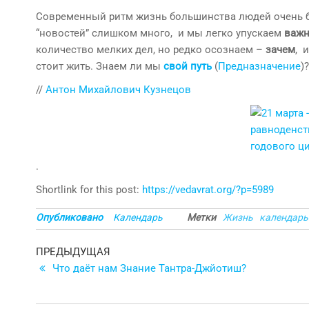
Современный ритм жизнь большинства людей очень бы
“новостей” слишком много, и мы легко упускаем
важн
количество мелких дел, но редко осознаем –
зачем
, 
стоит жить. Знаем ли мы
свой путь
(
Предназначение
)
//
Антон Михайлович Кузнецов
.
Shortlink for this post:
https://vedavrat.org/?p=5989
Опубликовано
Календарь
Метки
Жизнь
календарь
Навигация
Предыдущая
ПРЕДЫДУЩАЯ
запись
Что даёт нам Знание Тантра-Джйотиш?
по
записям