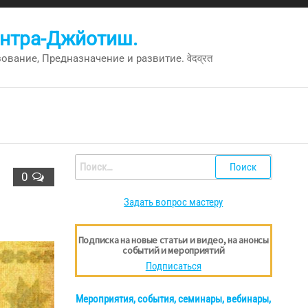
антра-Джйотиш.
вание, Предназначение и развитие. वेदव्रत
Найти:
0
Задать вопрос мастеру
Подписка на новые статьи и видео, на анонсы
событий и мероприятий
Подписаться
Мероприятия, события, семинары, вебинары,