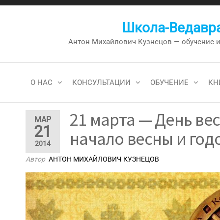
Перейти
к
Школа-Ведавра
содержимому
Антон Михайлович Кузнецов — обучение и к
О НАС
КОНСУЛЬТАЦИИ
ОБУЧЕНИЕ
КН
21 марта — День ве
МАР
21
начало весны и год
2014
Автор
АНТОН МИХАЙЛОВИЧ КУЗНЕЦОВ