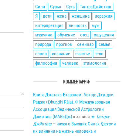
Сила
Сурья
Суть
ТантраДжйотиш
Я
дети
жена
женщина
иерархия
интерпретация
личность
муж
мужчина
обучение
отец
ощущения
природа
прогноз
семинар
семья
слова
сознание
счастье
тело
философия
человек
этимология
КОММЕНТАРИИ:
Книга Джатака-Бхаранам. Автор: Дхундхи
Раджа (Ḍhuṇḍhi Rāja).🌣 Международная
Ассоциация Ведической Астрологии
Джйотиш (МАВаДж)
к записи
☀
Тантра-
Джйотиш
— наука о Высших Силах
Грахах
и
их влиянии на жизнь человека и