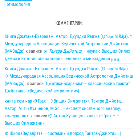
этимология
КОММЕНТАРИИ:
Книга Джатака-Бхаранам. Автор: Дхундхи Раджа (Ḍhuṇḍhi Rāja).🌣
Международная Ассоциация Ведической Астрологии Джйотиш
(МАВаДж)
к записи
☀
Тантра-Джйотиш
— наука о Высших Силах
Грахах
и их влиянии на жизнь человека и мироздания
{4561}
Книга Джатака-Бхаранам. Автор: Дхундхи Раджа (Ḍhuṇḍhi Rāja).
🌣 Международная Ассоциация Ведической Астрологии Джйотиш
(МАВаДж).
к записи
‘Джатака-Бхаранам’ – классический трактат
Джйотиша [«Ведической астрологии»]
книга-семінар «9 Грах – 9 Вищих Сил життя», Тантра-Джйотіш.
Автор: Антін Кузнецов, M.Sc., – експерт системного аналізу,
консультант.
к записи
➈ Антон Кузнецов, книга «9 Грах — 9
Высших Сил жизни».
☸ ШколаВедаврата — системный подход Тантра-Джйотиш. |