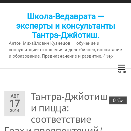
Перейти
к
Школа-Ведаврата —
содержимому
эксперты и консультанты
Тантра-Джйотиш.
Антон Михайлович Кузнецов — обучение и
консультации: отношения и дело/бизнес, воспитание
и образование, Предназначение и развитие. वेदव्रत
МЕНЮ
Тантра-Джйотиш
АВГ
0
17
и пицца:
2014
соответствие
Грах и предпочтений/