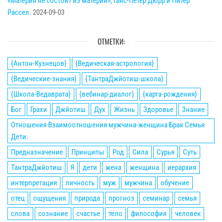
«Материя не состоит из материи», Ганс-Петер Дюрр и Питер
Рассел.
2024-09-03
ОТМЕТКИ:
{Антон-Кузнецов}
{Ведическая-астрология}
{Ведические-знания}
{ТантраДжйотиш-школа}
{Школа-Ведаврата}
{вебинар-диалог}
{карта-рождения}
Бог
Грахи
Джйотиш
Дух
Жизнь
Здоровье
Знание
Отношения Взаимоотношения мужчина-женщина Брак Семья
Дети.
Предназначение
Принципы
Род
Сила
Сурья
Суть
ТантраДжйотиш
Я
дети
жена
женщина
иерархия
интерпретация
личность
муж
мужчина
обучение
отец
ощущения
природа
прогноз
семинар
семья
слова
сознание
счастье
тело
философия
человек