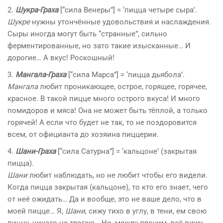
2.
Шукра-Граха
[“сила Венеры”] = ‘пицца четыре сыра’.
Шукре
нужны утончённые удовольствия и наслаждения.
Сыры иногда могут быть “странные”, сильно
ферментированные, но зато такие изысканные… И
дорогие… А вкус! Роскошный!
3.
Мангала-Граха
[“сила Марса”] = ‘пицца дьябола’.
Мангала
любит проникающее, острое, горящее, горячее,
красное. В такой пицце много острого вкуса! И много
помидоров и мяса! Она не может быть тёплой, а только
горячей! А если что будет не так, то не поздоровится
всем, от официанта до хозяина пиццерии.
4.
Шани-Граха
[“сила Сатурна”] = ‘кальцоне’ (закрытая
пицца).
Шани
любит наблюдать, но не любит чтобы его видели.
Когда пицца закрытая (кальцоне), то кто его знает, чего
от неё ожидать… Да и вообще, это не ваше дело, что в
моей пицце… Я,
Шани
, сижу тихо в углу, в тени, ем свою