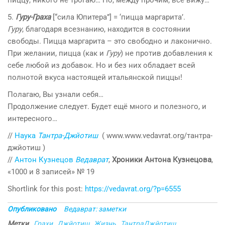
пиццу, никого не трогаю… Но, между прочим, всё вижу…
5.
Гуру-Граха
[“сила Юпитера”] = ‘пицца маргарита’.
Гуру
, благодаря всезнанию, находится в состоянии
свободы. Пицца маргарита – это свободно и лаконично.
При желании, пицца (как и
Гуру
) не против добавления к
себе любой из добавок. Но и без них обладает всей
полнотой вкуса настоящей итальянской пиццы!
Полагаю, Вы узнали себя…
Продолжение следует. Будет ещё много и полезного, и
интересного…
//
Наука
Тантра-Джйотиш
( www.www.vedavrat.org/тантра-
джйотиш )
//
Антон Кузнецов
Ведаврат
,
Хроники Антона Кузнецова
,
«1000 и 8 записей» № 19
Shortlink for this post:
https://vedavrat.org/?p=6555
Опубликовано
Ведаврат: заметки
Метки
Грахи
Джйотиш
Жизнь
ТантраДжйотиш