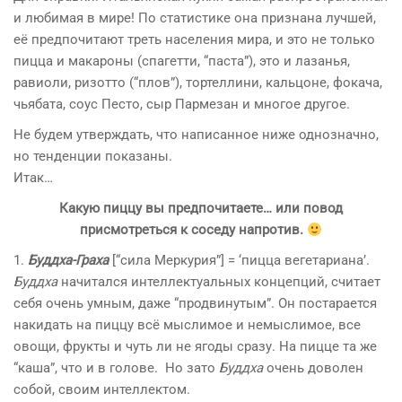
и любимая в мире! По статистике она признана лучшей,
её предпочитают треть населения мира, и это не только
пицца и макароны (спагетти, “паста”), это и лазанья,
равиоли, ризотто (“плов”), тортеллини, кальцоне, фокача,
чьябата, соус Песто, сыр Пармезан и многое другое.
Не будем утверждать, что написанное ниже однозначно,
но тенденции показаны.
Итак…
Какую пиццу вы предпочитаете… или повод
присмотреться к соседу напротив.
1.
Буддха-Граха
[“сила Меркурия”] = ‘пицца вегетариана’.
Буддха
начитался интеллектуальных концепций, считает
себя очень умным, даже “продвинутым”. Он постарается
накидать на пиццу всё мыслимое и немыслимое, все
овощи, фрукты и чуть ли не ягоды сразу. На пицце та же
“каша”, что и в голове. Но зато
Буддха
очень доволен
собой, своим интеллектом.