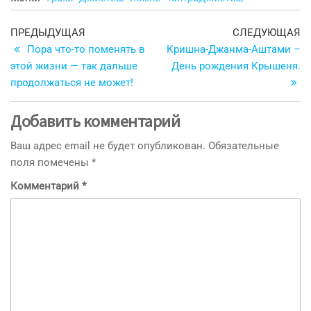
Навигация
Предыдущая
С
ПРЕДЫДУЩАЯ
СЛЕДУЮЩАЯ
запись
з
Пора что-то поменять в
Кришна-Джанма-Аштами –
по
этой жизни — так дальше
День рождения Крышеня.
записям
продолжаться не может!
Добавить комментарий
Ваш адрес email не будет опубликован.
Обязательные
поля помечены
*
Комментарий
*