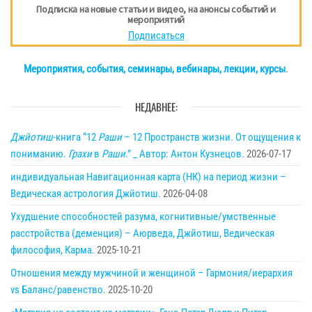
Подписка на новые статьи и видео, на анонсы событий и
мероприятий
Подписаться
Мероприятия, события, семинары, вебинары, лекции, курсы
.
НЕДАВНЕЕ:
Джйотиш
-книга “12
Раши
– 12 Пространств жизни. От ощущения к
пониманию.
Грахи
в
Раши
.” _ Автор: Антон Кузнецов.
2026-07-17
индивидуальная Навигационная карта (НК) на период жизни –
Ведическая астрология Джйотиш.
2026-04-08
Ухудшение способностей разума, когнитивные/умственные
расстройства (деменция) – Аюрведа, Джйотиш, Ведическая
философия, Карма.
2025-10-21
Отношения между мужчиной и женщиной – Гармония/иерархия
vs Баланс/равенство.
2025-10-20