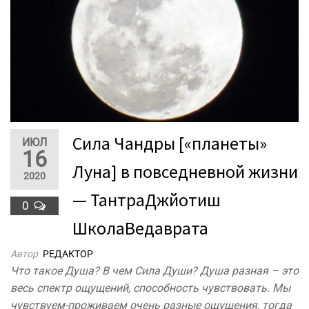
Сила Чандры [«планеты»
ИЮЛ
16
Луна] в повседневной жизни
2020
— ТантраДжйотиш
0
ШколаВедаврата
Автор
РЕДАКТОР
Что такое Душа? В чем Сила Души? Душа разная – это
весь спектр ощущений, способность чувствовать. Мы
чувствуем-проживаем очень разные ощущения, тогда