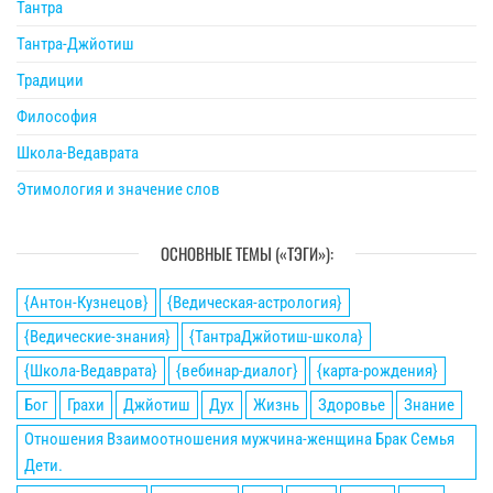
Тантра
Тантра-Джйотиш
Традиции
Философия
Школа-Ведаврата
Этимология и значение слов
ОСНОВНЫЕ ТЕМЫ («ТЭГИ»):
{Антон-Кузнецов}
{Ведическая-астрология}
{Ведические-знания}
{ТантраДжйотиш-школа}
{Школа-Ведаврата}
{вебинар-диалог}
{карта-рождения}
Бог
Грахи
Джйотиш
Дух
Жизнь
Здоровье
Знание
Отношения Взаимоотношения мужчина-женщина Брак Семья
Дети.