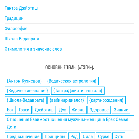
Тантра-Джйотиш
Традиции
Философия
Школа-Ведаврата
Этимология и значение слов
ОСНОВНЫЕ ТЕМЫ («ТЭГИ»):
{Антон-Кузнецов}
{Ведическая-астрология}
{Ведические-знания}
{ТантраДжйотиш-школа}
{Школа-Ведаврата}
{вебинар-диалог}
{карта-рождения}
Бог
Грахи
Джйотиш
Дух
Жизнь
Здоровье
Знание
Отношения Взаимоотношения мужчина-женщина Брак Семья
Дети.
Предназначение
Принципы
Род
Сила
Сурья
Суть