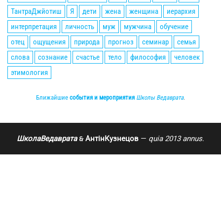
ТантраДжйотиш
Я
дети
жена
женщина
иерархия
интерпретация
личность
муж
мужчина
обучение
отец
ощущения
природа
прогноз
семинар
семья
слова
сознание
счастье
тело
философия
человек
этимология
Ближайшие
события и мероприятия
Школы Ведаврата
.
ШколаВедаврата
АнтінКузнецов
—
quia 2013 annus
.
🙲