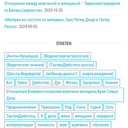
Отношения между мужчиной и женщиной – Гармония/иерархия
vs Баланс/равенство.
2025-10-20
«Материя не состоит из материи», Ганс-Петер Дюрр и Питер
Рассел.
2024-09-03
ОТМЕТКИ:
{Антон-Кузнецов}
{Ведическая-астрология}
{Ведические-знания}
{ТантраДжйотиш-школа}
{Школа-Ведаврата}
{вебинар-диалог}
{карта-рождения}
Бог
Грахи
Джйотиш
Дух
Жизнь
Здоровье
Знание
Отношения Взаимоотношения мужчина-женщина Брак Семья
Дети.
Предназначение
Принципы
Род
Сила
Сурья
Суть
ТантраДжйотиш
Я
дети
жена
женщина
иерархия
интерпретация
личность
муж
мужчина
обучение