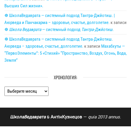
Высших Сил жизни».
☸ ШколаВедаврата — системный подход Тантра-Джйотиш. |
Аюрведа и Панчакарма – здоровье, счастье, долголетие.
к записи
☸
Школа Ведаврата
— системный подход
Тантра-Джйотиш
.
☸ ШколаВедаврата — системный подход Тантра-Джйотиш.
Аюрведа – здоровье, счастье, долголетие.
к записи
Махабхуты —
“ПервоЭлементы”: 5 «Стихий» “Пространство, Воздух, Огонь, Вода,
Земля”
ХРОНОЛОГИЯ:
Хронология:
ШколаВедаврата
АнтінКузнецов
—
quia 2013 annus
.
🙲