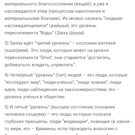
материального благосостояния (веще
й
), а уже и
на
слаждаются этим (процессом
на
копления и
материальными благами). Их можно
на
звать “людьми
на
слаждающимися” (
вайшьи
), это уровень
первоэлемента “Воды” (
Граха Шукра
).
3) Затем идёт “трети
й
уровень” – сословие витязе
й
(
кшатриев
). Это люди, которые живут
на
уровне
первоэлемента “Огня”, они стараются “достигать,
добиваться, владеть, управлять”.
4) Четвёрты
й
“уровень” (тип) люде
й
– это люди, которые
“исследуют мир”, “люди-учёные”, “люди з
на
ния”, люди
идеи, люди
на
блюдения
на
закономерностями; это –
уровень учёных в обществе.
5) И пяты
й
“уровень” (высшее состояние соз
на
ния
человека социума) – это люди, которые поз
на
ли
глубокие принципы, люди “ведающие”, з
на
ющие (в како
й
-
то мере, это –
Брамины
, если проводить а
на
логию с