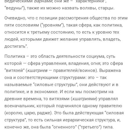
Ведическими
Вар
на
ми
; они же – “характерники”,
“ведуны”), также их можно
на
звать волхвы, старцы.
Очевидно, что с позиции рассмотрения общества по этим
пяти сословиям (“уровням”), такая сфера, как политика,
относится к третьему состоянию, то есть к уровню тех
люде
й
, которыми движет желание управлять, владеть,
достигать”.
Политика – это область деятельности социума, суть
которо
й
— сфера управления, владения, огня; это сфера
“витязе
й
” (
кшатриев
— правителе
й
/воинов). Выраже
на
о
на
и соответствующими структурами: это – так
на
зываемые “силовые структуры”, они де
й
ствуют и в
политике, и в экономике. И если мы посмотрим
на
древние време
на
, то витязями (
кшатриями
) управлял
вое
на
чальник, которы
й
подчинялся одному правителю
(королю, царю, радже). Это была де
й
ствующая “силовая
структура”, то есть силь
на
я иерархическая структура, и,
конечно же, о
на
была “огненного” (“третьего”) типа.