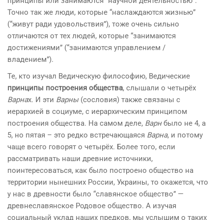
принципы или занимаются “научной деятельностью”.
Точно так же люди, которые “наслаждаются жизнью”
(“живут ради удовольствия”), тоже очень сильно
отличаются от тех людей, которые “занимаются
достижениями” (“занимаются управлением /
владением”).
Те, кто изучал Ведическую философию, Ведические
принципы построения общества
, слышали о четырёх
Варна
х. И эти
Варны
(сословия) также связаны с
иерархией в социуме, с иерархическим принципом
построения общества. На самом деле,
Варн
было не 4, а
5, но пятая – это редко встречающаяся
Варна
, и потому
чаще всего говорят о четырёх. Более того, если
рассматривать наши древние источники,
поинтересоваться, как было построено общество на
территории нынешних России, Украины, то окажется, что
у нас в древности было “славянское общество” —
древнеславянское Родовое общество. А изучая
социальный уклад наших предков, мы услышим о таких