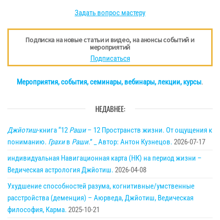
Задать вопрос мастеру
Подписка на новые статьи и видео, на анонсы событий и
мероприятий
Подписаться
Мероприятия, события, семинары, вебинары, лекции, курсы
.
НЕДАВНЕЕ:
Джйотиш
-книга “12
Раши
– 12 Пространств жизни. От ощущения к
пониманию.
Грахи
в
Раши
.” _ Автор: Антон Кузнецов.
2026-07-17
индивидуальная Навигационная карта (НК) на период жизни –
Ведическая астрология Джйотиш.
2026-04-08
Ухудшение способностей разума, когнитивные/умственные
расстройства (деменция) – Аюрведа, Джйотиш, Ведическая
философия, Карма.
2025-10-21