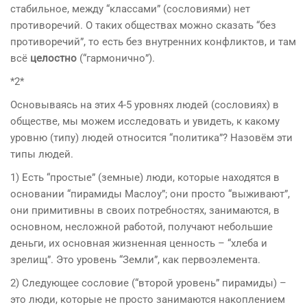
стабильное, между “классами” (сословиями) нет
противоречий. О таких обществах можно сказать “без
противоречий”, то есть без внутренних конфликтов, и там
всё
целостно
(“гармонично”).
*2*
Основываясь
на
этих 4-5 уровнях люде
й
(сословиях) в
обществе, мы можем исследовать и увидеть, к какому
уровню (типу) люде
й
относится “политика”?
На
зовём эти
типы люде
й
.
1) Есть “простые” (земные) люди, которые
на
ходятся в
основании “пирамиды Маслоу”; они просто “выживают”,
они примитивны в своих потребностях, занимаются, в
основном, несложно
й
работо
й
, получают небольшие
деньги, их основ
на
я жизнен
на
я ценность – “хлеба и
зрелищ”. Это уровень “Земли”, как первоэлемента.
2) Следующее сословие (“второ
й
уровень” пирамиды) –
это люди, которые не просто занимаются
на
коплением