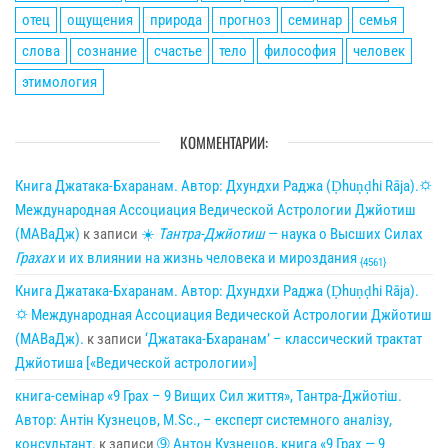
отец
ощущения
природа
прогноз
семинар
семья
слова
сознание
счастье
тело
философия
человек
этимология
КОММЕНТАРИИ:
Книга Джатака-Бхаранам. Автор: Дхундхи Раджа (Ḍhuṇḍhi Rāja).🌣
Международная Ассоциация Ведической Астрологии Джйотиш
(МАВаДж)
к записи
☀
Тантра-Джйотиш
— наука о Высших Силах
Грахах
и их влиянии на жизнь человека и мироздания
{4561}
Книга Джатака-Бхаранам. Автор: Дхундхи Раджа (Ḍhuṇḍhi Rāja).
🌣 Международная Ассоциация Ведической Астрологии Джйотиш
(МАВаДж).
к записи
‘Джатака-Бхаранам’ – классический трактат
Джйотиша [«Ведической астрологии»]
книга-семінар «9 Грах – 9 Вищих Сил життя», Тантра-Джйотіш.
Автор: Антін Кузнецов, M.Sc., – експерт системного аналізу,
консультант.
к записи
➈ Антон Кузнецов, книга «9 Грах — 9