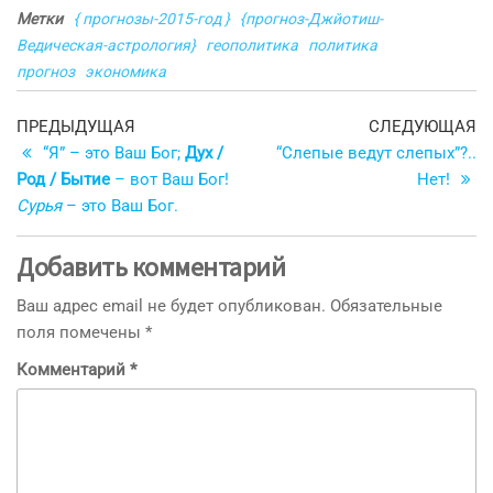
Метки
{ прогнозы-2015-год }
{прогноз-Джйотиш-
Ведическая-астрология}
геополитика
политика
прогноз
экономика
Навигация
Предыдущая
С
ПРЕДЫДУЩАЯ
СЛЕДУЮЩАЯ
запись
з
“Я” – это Ваш Бог;
Дух /
“Слепые ведут слепых”?..
по
Род / Бытие
– вот Ваш Бог!
Нет!
записям
Сурья
– это Ваш Бог.
Добавить комментарий
Ваш адрес email не будет опубликован.
Обязательные
поля помечены
*
Комментарий
*