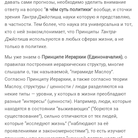
давать сами прогнозы, необходимо уделить внимание
ответу на вопрос “
в чём суть политики
” вообще, и сточки
зрения
Тантра-Джйотиша
, науки которую я представляю,
в частности. Тем более, что наука эта универсальна и тот,
кто с ней знаком,понимает, что Принципы
Тантра-
Джйотиш
а используются в любых сферах жизни, а не
только в политике.
Мы уже знаем о
Принципе Иерархии (Единоначалия)
, о
правилах построения иерархических структур, многие
слышали о, так называемой, “пирамиде Маслоу”.
Согласно Принципу Иерархии, а также согласно теории
Маслоу, структуры / ценности / люди разделяются на
некие типы — уровни, у которых в жизни преобладают
разные “интересы” (ценности). Например, люди, которые
находятся в состоянии “выживающих” (“борются за
существование”), сильно отличаются от тех людей,
которые “исследуют жизнь” (“наблюдают за её
проявлениями и закономерностями”), то есть изучают