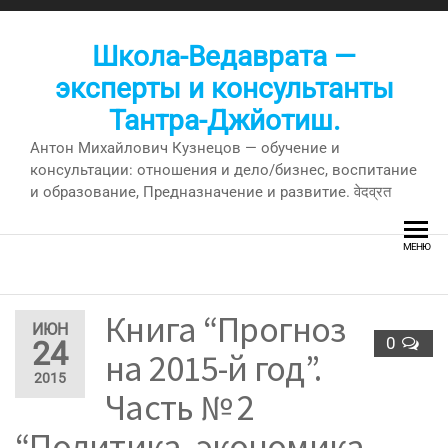
Перейти
к
Школа-Ведаврата —
содержимому
эксперты и консультанты
Тантра-Джйотиш.
Антон Михайлович Кузнецов — обучение и
консультации: отношения и дело/бизнес, воспитание
и образование, Предназначение и развитие. वेदव्रत
МЕНЮ
Книга “Прогноз
ИЮН
0
24
на 2015-й год”.
2015
Часть № 2
“Политика, экономика