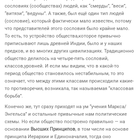
сословиях (сообществах) людей, как “смерды”, “веси”,
“витязи”, “ведуны”. А также, был ещё один тип людей
(сословие), который фактически мало известен, потому
что представителей этого сословия было крайне мало.
То есть, то устройство общества,которое привычно
приписывают лишь древней Индии, было и у наших
предков, и во многих других цивилизациях. Традиционно
общество делилось на четыре-пять сословий,
классов,уровней. И если мы видим, что в какой-то
период общество становилось нестабильным, то это
означает, что между этими классами происходили какие-
то противоречия, возникала, так называемая “классовая
борьба”.
Конечно же, тут сразу приходят на ум “учения Маркса/
Энгельса” и остальные привычные нам политические
схемы. Но если общество построено правильно — на
основании
Высших Принципов
, в том числе на основе
принципа Иерархии и Единоначалия, тогда оно