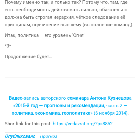
Почему именно так, и только так? Потому что, там, где
есть необходимость де
й
ствовать сильно, обязательно
долж
на
быть строгая иерархия, чёткое следование её
принципам, подчинение высшему (выполнение команд).
Итак, политика – это уровень ‘Огня’.
*3*
Продолжение будет…
Видео
-запись авторского
семинар
а
Антон
а
Кузнецов
а
«
2015-й год — прогнозы и рекомендации
; часть 2 —
политика, экономика, геополитика
» (6 ноября 2014)
.
Shortlink for this post:
https://vedavrat.org/?p=8852
Опубликовано
Прогноз