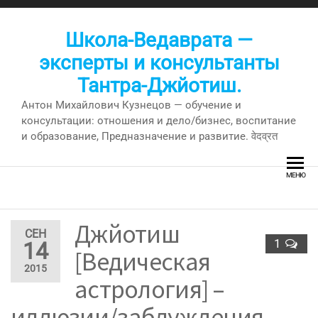
Перейти
к
Школа-Ведаврата —
содержимому
эксперты и консультанты
Тантра-Джйотиш.
Антон Михайлович Кузнецов — обучение и
консультации: отношения и дело/бизнес, воспитание
и образование, Предназначение и развитие. वेदव्रत
МЕНЮ
Джйотиш
СЕН
1
14
[Ведическая
2015
астрология] –
иллюзии/заблуждения