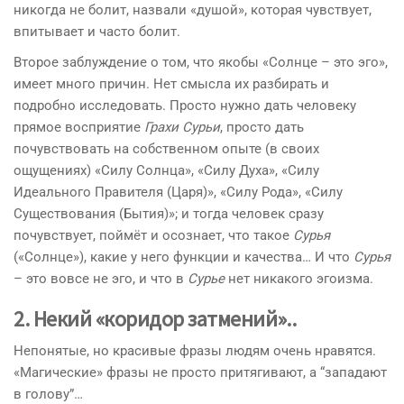
никогда не болит, назвали «душой», которая чувствует,
впитывает и часто болит.
Второе заблуждение о том, что якобы «Солнце – это эго»,
имеет много причин. Нет смысла их разбирать и
подробно исследовать. Просто нужно дать человеку
прямое восприятие
Грахи Сурьи
, просто дать
почувствовать на собственном опыте (в своих
ощущениях) «Силу Солнца», «Силу Духа», «Силу
Идеального Правителя (Царя)», «Силу Рода», «Силу
Существования (Бытия)»; и тогда человек сразу
почувствует, поймёт и осознает, что такое
Сурья
(«Солнце»), какие у него функции и качества… И что
Сурья
– это вовсе не эго, и что в
Сурье
нет никакого эгоизма.
2. Некий «коридор затмений»..
Непонятые, но красивые фразы людям очень нравятся.
«Магические» фразы не просто притягивают, а “западают
в голову”…