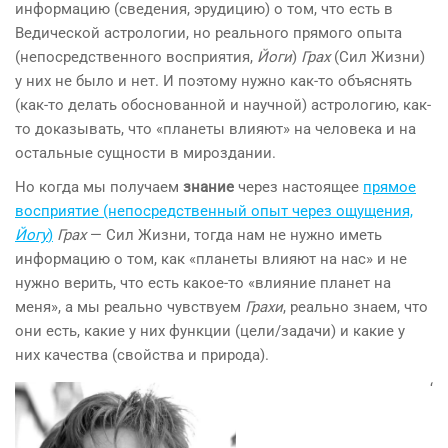
информацию (сведения, эрудицию) о том, что есть в
Ведической астрологии, но реального прямого опыта
(непосредственного восприятия,
Йоги
)
Грах
(Сил Жизни)
у них не было и нет. И поэтому нужно как-то объяснять
(как-то делать обоснованной и научной) астрологию, как-
то доказывать, что «планеты влияют» на человека и на
остальные сущности в мироздании.
Но когда мы получаем
знание
через настоящее
прямое
восприятие (непосредственный опыт через ощущения,
Йогу
)
Грах
— Сил Жизни, тогда нам не нужно иметь
информацию о том, как «планеты влияют на нас» и не
нужно верить, что есть какое-то «влияние планет на
меня», а мы реально чувствуем
Грахи
, реально знаем, что
они есть, какие у них функции (цели/задачи) и какие у
них качества (свойства и природа).
‘