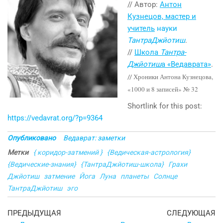
// Автор:
Антон
Кузнецов, мастер и
учитель
науки
ТантраДжйотиш
.
//
Школа
Тантра-
Джйотиш
а «Ведаврата»
.
Хроники Антона Кузнецова,
//
«1000 и 8 записей» №
3
2
Shortlink for this post:
https://vedavrat.org/?p=9364
Опубликовано
Ведаврат: заметки
Метки
{ коридор-затмений }
{Ведическая-астрология}
{Ведические-знания}
{ТантраДжйотиш-школа}
Грахи
Джйотиш
затмение
Йога
Луна
планеты
Солнце
ТантраДжйотиш
эго
Навигация
Предыдущая
С
ПРЕДЫДУЩАЯ
СЛЕДУЮЩАЯ