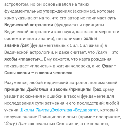
астрологом, но он основывался на таких
фундаментальных утверждениях (аксиомах), которые
явно указывают на то, что его автор не понимает
суть
Ведической астрологии
(фундамент и принципы
Ведической астрологии как науки, как закономерного и
систематичного знания), не понимает
роль и
знание
Грах
(фундаментальных Сил, Сил жизни) в
Ведической астрологии, и даже считает, что
Грахи
– это
якобы «планеты»
… Ему кажется, что карта рождения
показывает «планеты» в жизни человека, а не
Грахи
–
Силы жизни – в жизни человека
.
Разумеется, любой ведический астролог, понимающий
принципы
Джйотиш
а и законы/принципы Грах
, сразу
увидит искажения и ошибки в таком фундаменте для
исследования сути затмения и его последствий; любой
ученик
Школы
Тантра-Джйотиш
а «Ведаврата»
, который
получил знание Принципов и опыт (прямое восприятие,
‘
Йогу
‘)
Грах
как реальных Сил жизни, а не «планет»,