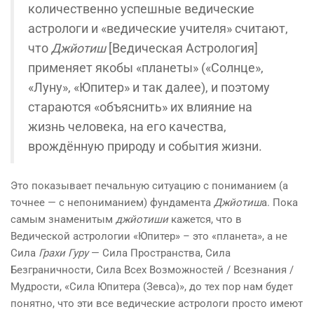
количественно успешные ведические
астрологи и «ведические учителя» считают,
что
Джйотиш
[Ведическая Астрология]
применяет якобы «планеты» («Солнце»,
«Луну», «Юпитер» и так далее), и поэтому
стараются «объяснить» их влияние на
жизнь человека, на его качества,
врождённую природу и события жизни.
Это показывает печальную ситуацию с пониманием (а
точнее — с непониманием) фундамента
Джйотиш
а. Пока
самым знаменитым
джйотиши
кажется, что в
Ведической астрологии «Юпитер» – это «планета», а не
Сила
Грахи
Гуру
— Сила Пространства, Сила
Безграничности, Сила Всех Возможностей / Всезнания /
Мудрости, «Сила Юпитера (Зевса)», до тех пор нам будет
понятно, что эти все ведические астрологи просто имеют