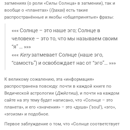
затмениях (о роли «Силы Солнца» в затмении), так и
вообще о «планетах» (
Грахах
) есть такие
распространённые и якобы «общепринятые» фразы:
««« Солнце – это наше эго; Солнце в
человеке – это то, что мы называем своим
“я” … »»»
«««
Кету
затмевает Солнце (наше эго,
“самость”) и освобождает нас от “эго”… »»»
К великому сожалению, эта «информация»
распространена повсюду: почти в каждой книге по
Ведической астрологии (
Джйотиш
), и почти на каждом
сайте на эту тему будет написано, что «Солнце – это
планета», и его «значения» – это «душа» (‘soul’), «эго»,
«эгоизм» и подобное.
Первое заблуждение о том, что «Солнце соответствует