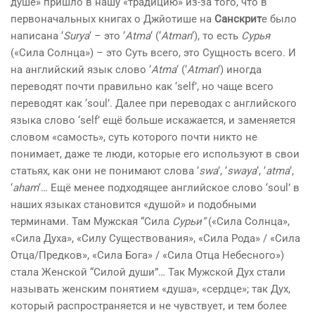
душе» пришло в нашу «традицию» из-за того, что в
первоначальных книгах о Джйотише на
Санскрит
е было
написана ‘
Surya
‘ – это ‘
Atma
‘ (‘
Atman
‘), то есть
Сурья
(«Сила Солнца») – это Суть всего, это Сущность всего. И
на английский язык слово ‘
Atma
‘ (‘
Atman
‘) иногда
переводят почти правильно как ‘self’, но чаще всего
переводят как ‘soul’. Далее при переводах с английского
языка слово ‘self’ ещё больше искажается, и заменяется
словом «самость», суть которого почти никто не
понимает, даже те люди, которые его используют в свои
статьях, как они не понимают слова ‘
swa
‘, ‘
swaya
‘, ‘
atma
‘,
‘
aham
‘… Ещё менее подходящее английское слово ‘soul’ в
наших языках становится «душой» и подобными
терминами. Там Мужская “Сила
Сурьи”
(«Сила Солнца»,
«Сила Духа», «Силу Существования», «Сила Рода» / «Сила
Отца/Предков», «Сила Бога» / «Сила Отца Небесного»)
стала Женской “Силой души”… Так Мужской Дух стали
называть женским понятием «душа», «сердце»; так Дух,
который распространяется и не чувствует, и тем более