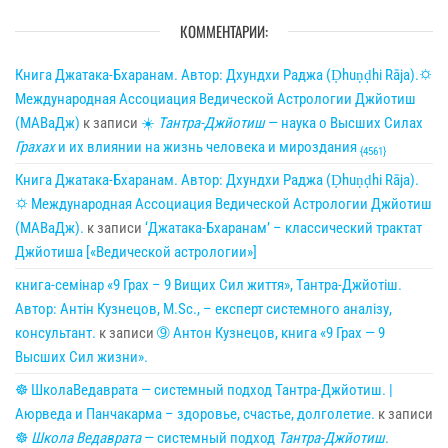
КОММЕНТАРИИ:
Книга Джатака-Бхаранам. Автор: Дхундхи Раджа (Ḍhuṇḍhi Rāja).🌣
Международная Ассоциация Ведической Астрологии Джйотиш
(МАВаДж)
к записи
☀
Тантра-Джйотиш
— наука о Высших Силах
Грахах
и их влиянии на жизнь человека и мироздания
{4561}
Книга Джатака-Бхаранам. Автор: Дхундхи Раджа (Ḍhuṇḍhi Rāja).
🌣 Международная Ассоциация Ведической Астрологии Джйотиш
(МАВаДж).
к записи
‘Джатака-Бхаранам’ – классический трактат
Джйотиша [«Ведической астрологии»]
книга-семінар «9 Грах – 9 Вищих Сил життя», Тантра-Джйотіш.
Автор: Антін Кузнецов, M.Sc., – експерт системного аналізу,
консультант.
к записи
➈ Антон Кузнецов, книга «9 Грах — 9
Высших Сил жизни».
☸ ШколаВедаврата — системный подход Тантра-Джйотиш. |
Аюрведа и Панчакарма – здоровье, счастье, долголетие.
к записи
☸
Школа Ведаврата
— системный подход
Тантра-Джйотиш
.