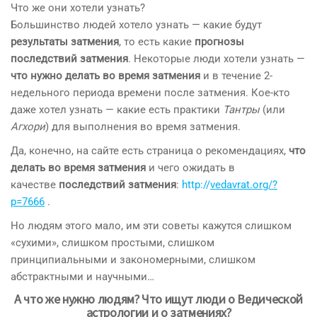
Что же они хотели узнать?
Большинство людей хотело узнать — какие будут
результаты затмения
, то есть какие
прогнозы
последствий затмения
. Некоторые люди хотели узнать —
что нужно делать во время затмения
и в течение 2-
недельного периода времени после затмения. Кое-кто
даже хотел узнать — какие есть практики
Тантры
(или
Агхори
) для выполнения во время затмения.
Да, конечно, на сайте есть страница о рекомендациях,
что
делать во время затмения
и чего ожидать в
качестве
последствий затмения
:
http://
vedavrat.org/?
p=7666
.
Но людям этого мало, им эти советы кажутся слишком
«сухими», слишком простыми, слишком
принципиальными и закономерными, слишком
абстрактными и научными…
А что же нужно людям? Что ищут люди о Ведической
астрологии и о затмениях?