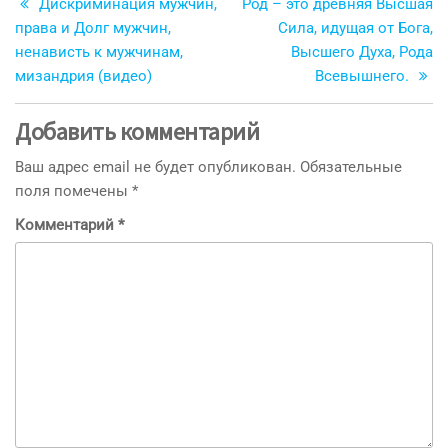
запись
з
Дискриминация мужчин,
Род – это древняя Высшая
по
права и Долг мужчин,
Сила, идущая от Бога,
записям
ненависть к мужчинам,
Высшего Духа, Рода
мизандрия (видео)
Всевышнего.
Добавить комментарий
Ваш адрес email не будет опубликован.
Обязательные
поля помечены
*
Комментарий
*