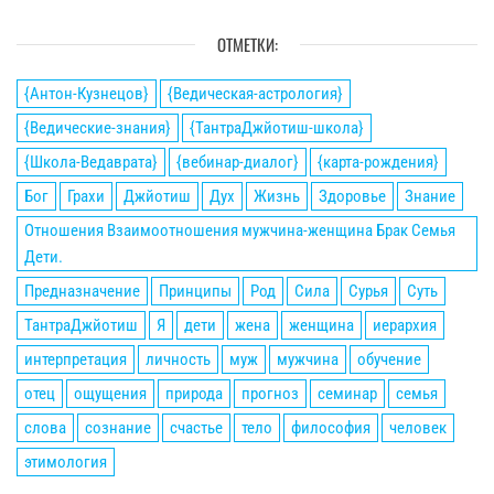
ОТМЕТКИ:
{Антон-Кузнецов}
{Ведическая-астрология}
{Ведические-знания}
{ТантраДжйотиш-школа}
{Школа-Ведаврата}
{вебинар-диалог}
{карта-рождения}
Бог
Грахи
Джйотиш
Дух
Жизнь
Здоровье
Знание
Отношения Взаимоотношения мужчина-женщина Брак Семья
Дети.
Предназначение
Принципы
Род
Сила
Сурья
Суть
ТантраДжйотиш
Я
дети
жена
женщина
иерархия
интерпретация
личность
муж
мужчина
обучение
отец
ощущения
природа
прогноз
семинар
семья
слова
сознание
счастье
тело
философия
человек
этимология