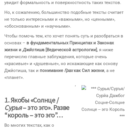
увидит формальность и поверхностность таких текстов.
Но, к сожалению, большинство подобные тексты считает
не только интересными и «важными», но «ценными»,
«обоснованным» и «научными».
Чтобы помочь тем, кто хочет понять суть и разобраться в
основах –
в фундаментальных Принципах и Законах
жизни и
Джйотиш
а [Ведической астрологии]
, я ниже
перечислю главные заблуждения, которые очень
«красивые» и «душевные», но искажающие как основу
Джйотиша, так и
понимание
Грах
как Сил жизни
, а не
«планет».
‘
1. Якобы «Солнце /
Сурья
– это эго». Разве
“король – это эго”…
Во многих текстах, как о