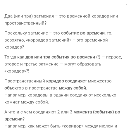
‘
Два (или три) затмения – это временной коридор или
пространственный?
Поскольку затмение – это
событие во времени
, то,
вероятно, «корридор затмений» – это временной
коридор?
Тогда как
два или три с
обытия во времени
(!) — первое,
второе и третье затмение — могут образовать
«коридор»?!
Пространственный
коридор соединяет
множество
объект
ов в пространстве
между собой
.
Например, коридоры в здании соединяют несколько
комнат между собой.
А что и с чем соединяют 2 или 3
момента (события) во
времени
?
Например, как может быть «коридор» между июлем и