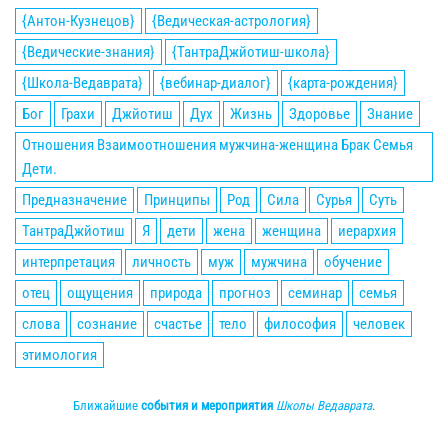
{Антон-Кузнецов}
{Ведическая-астрология}
{Ведические-знания}
{ТантраДжйотиш-школа}
{Школа-Ведаврата}
{вебинар-диалог}
{карта-рождения}
Бог
Грахи
Джйотиш
Дух
Жизнь
Здоровье
Знание
Отношения Взаимоотношения мужчина-женщина Брак Семья
Дети.
Предназначение
Принципы
Род
Сила
Сурья
Суть
ТантраДжйотиш
Я
дети
жена
женщина
иерархия
интерпретация
личность
муж
мужчина
обучение
отец
ощущения
природа
прогноз
семинар
семья
слова
сознание
счастье
тело
философия
человек
этимология
Ближайшие
события и мероприятия
Школы Ведаврата
.