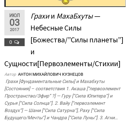
Грахи
и
МахаБхуты
—
ИЮЛ
03
Небесные Силы
2017
[Божества/”Силы планеты”]
0
и
Сущности[Первоэлементы/Стихии]
Автор
АНТОН МИХАЙЛОВИЧ КУЗНЕЦОВ
Грахи [Фундаментальные Силы] и Махабхуты
[Состояния] – соответствия 1. Акаша [“первоэлемент
Пространство/Эфир” ?] — Гуру [“Сила Юпитера”] и
Сурья [“Сила Солнца”]. 2. Вайу [“первоэлемент
Воздух”] — Шани [“Сила Сатурна”], Раху [“Сила
Будущего/Мечты”] и Чандра [“Сила Луны”]. 3. Агни…