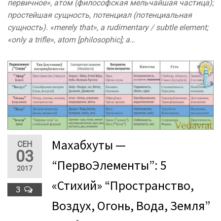
первичное», атом (философская мельчайшая частица);
простейшая сущность, потенциал (потенциальная
сущность). «merely that», a rudimentary / subtle element;
«only a trifle», atom [philosophic]; a…
Махабхуты —
СЕН
03
“ПервоЭлементы”: 5
2017
«Стихий» “Пространство,
3
Воздух, Огонь, Вода, Земля”