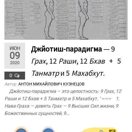
Джйотиш-парадигма
— 9
ИЮН
09
Грах
, 12
Раши
, 12
Бхав
+ 5
2020
Танматр
и 5
Махабхут
.
0
Автор
АНТОН МИХАЙЛОВИЧ КУЗНЕЦОВ
Джйотиш-парадигма – это целостность: 9 Грах, 12
Раши и 12 Бхав + 5 Танматр и 5 Махабхут. ‘ ~~~ 1.
Нава-Граха — девять Грах — 9 Высших Сил жизни, 9
Божественных сущностей, 9…