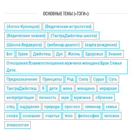
ОСНОВНЫЕ ТЕМЫ («ТЭГИ»):
{Антон-Кузнецов}
{Ведическая-астрология}
{Ведические-знания}
{ТантраДжйотиш-школа}
{Школа-Ведаврата}
{вебинар-диалог}
{карта-рождения}
Бог
Грахи
Джйотиш
Дух
Жизнь
Здоровье
Знание
Отношения Взаимоотношения мужчина-женщина Брак Семья
Дети.
Предназначение
Принципы
Род
Сила
Сурья
Суть
ТантраДжйотиш
Я
дети
жена
женщина
иерархия
интерпретация
личность
муж
мужчина
обучение
отец
ощущения
природа
прогноз
семинар
семья
слова
сознание
счастье
тело
философия
человек
этимология