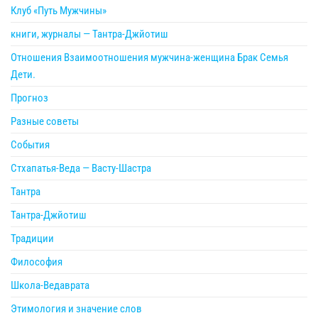
Клуб «Путь Мужчины»
книги, журналы — Тантра-Джйотиш
Отношения Взаимоотношения мужчина-женщина Брак Семья
Дети.
Прогноз
Разные советы
События
Стхапатья-Веда — Васту-Шастра
Тантра
Тантра-Джйотиш
Традиции
Философия
Школа-Ведаврата
Этимология и значение слов