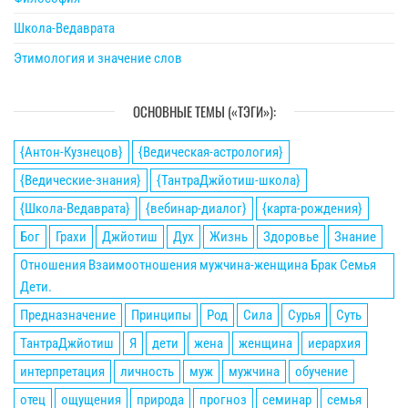
Школа-Ведаврата
Этимология и значение слов
ОСНОВНЫЕ ТЕМЫ («ТЭГИ»):
{Антон-Кузнецов}
{Ведическая-астрология}
{Ведические-знания}
{ТантраДжйотиш-школа}
{Школа-Ведаврата}
{вебинар-диалог}
{карта-рождения}
Бог
Грахи
Джйотиш
Дух
Жизнь
Здоровье
Знание
Отношения Взаимоотношения мужчина-женщина Брак Семья
Дети.
Предназначение
Принципы
Род
Сила
Сурья
Суть
ТантраДжйотиш
Я
дети
жена
женщина
иерархия
интерпретация
личность
муж
мужчина
обучение
отец
ощущения
природа
прогноз
семинар
семья