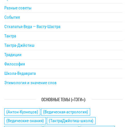
Разные советы
События
Стхапатья-Веда — Васту-Шастра
Тантра
Тантра-Джйотиш
Традиции
Философия
Школа-Ведаврата
Этимология и значение слов
ОСНОВНЫЕ ТЕМЫ («ТЭГИ»):
{Антон-Кузнецов}
{Ведическая-астрология}
{Ведические-знания}
{ТантраДжйотиш-школа}