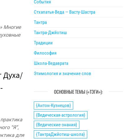
События
Стхапатья-Веда — Васту-Шастра
Тантра
ь» Многие
Тантра-Джйотиш
«духовные
Традиции
Философия
Школа-Ведаврата
т Духа/
Этимология и значение слов
-
ОСНОВНЫЕ ТЕМЫ («ТЭГИ»):
{Антон-Кузнецов}
{Ведическая-астрология}
 практика
{Ведические-знания}
ого “Я”,
{ТантраДжйотиш-школа}
актика для