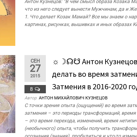
Антон Кузнецов: “В чем смысл образа Козака М
что из него следует вынести Мужчинам, да и 
1. Что делает Козак Мамай? Все мы знаем о на
картинах, рисунках, вышивках и иных образах 
☼☽☊☋ Антон Кузнецов
СЕН
27
делать во время затмен
2015
Затмения в 2016-2020 го
8
Автор
АНТОН МИХАЙЛОВИЧ КУЗНЕЦОВ
С точки зрения опыта (ощущений) во время зат
затмения – это периоды трансформаций, время
– это время перехода, изменений, время нетипи
(необычного) опыта, чтобы получить трансфо
осознания (знания), пробудиться и что-то измен