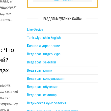
амая, и
Женщинам”
родных
РАЗДЕЛЫ/РУБРИКИ САЙТА:
Козака…
Live-Device
TantraJyotish in English
Бизнес и управление
: Что
Ведаврат: видео-курс
ий?
Ведаврат: заметки
дах.
Ведаврат: книги
Ведаврат: консультация
мений,
Ведаврат: обучение
 затмений
Ведаврат: семинар
чного
Ведическая нумерология
рмирующие
ить в