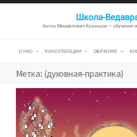
Перейти
к
Школа-Ведавра
содержимому
Антон Михайлович Кузнецов — обучение и к
О НАС
КОНСУЛЬТАЦИИ
ОБУЧЕНИЕ
КН
Метка:
{духовная-практика}