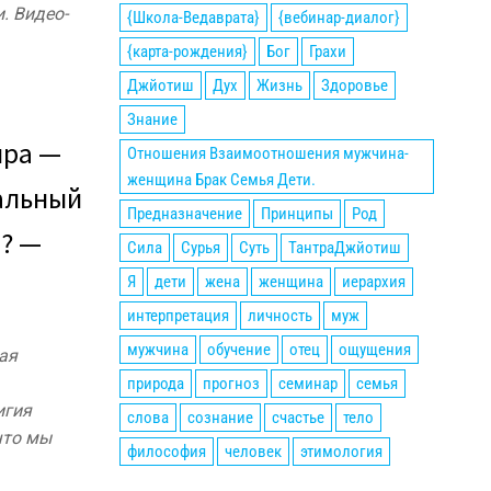
. Видео-
{Школа-Ведаврата}
{вебинар-диалог}
{карта-рождения}
Бог
Грахи
Джйотиш
Дух
Жизнь
Здоровье
Знание
ира —
Отношения Взаимоотношения мужчина-
женщина Брак Семья Дети.
альный
Предназначение
Принципы
Род
? —
Сила
Сурья
Суть
ТантраДжйотиш
Я
дети
жена
женщина
иерархия
интерпретация
личность
муж
мужчина
обучение
отец
ощущения
ая
природа
прогноз
семинар
семья
игия
слова
сознание
счастье
тело
 что мы
философия
человек
этимология