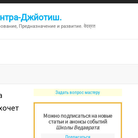
антра-Джйотиш.
вание, Предназначение и развитие. वेदव्रत
Задать вопрос мастеру
а
 хочет
Можно подписаться на новые
статьи и анонсы событий
Школы Ведаврата
:
Подписаться