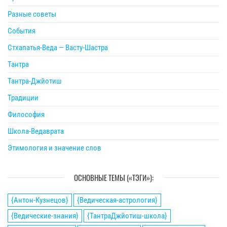
Разные советы
События
Стхапатья-Веда — Васту-Шастра
Тантра
Тантра-Джйотиш
Традиции
Философия
Школа-Ведаврата
Этимология и значение слов
ОСНОВНЫЕ ТЕМЫ («ТЭГИ»):
{Антон-Кузнецов}
{Ведическая-астрология}
{Ведические-знания}
{ТантраДжйотиш-школа}