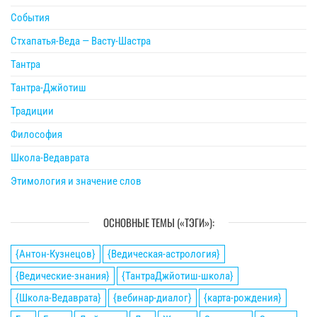
События
Стхапатья-Веда — Васту-Шастра
Тантра
Тантра-Джйотиш
Традиции
Философия
Школа-Ведаврата
Этимология и значение слов
ОСНОВНЫЕ ТЕМЫ («ТЭГИ»):
{Антон-Кузнецов}
{Ведическая-астрология}
{Ведические-знания}
{ТантраДжйотиш-школа}
{Школа-Ведаврата}
{вебинар-диалог}
{карта-рождения}