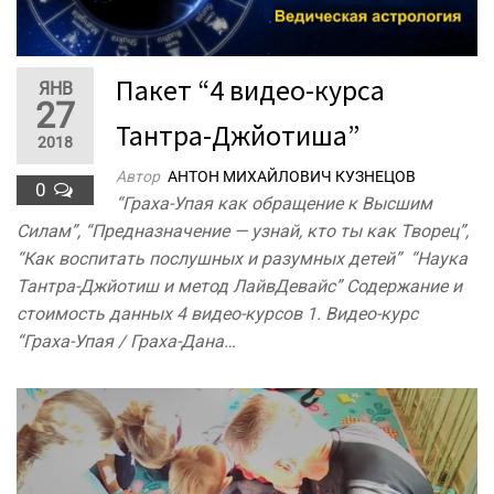
Пакет “4 видео-курса
ЯНВ
27
Тантра-Джйотиша”
2018
Автор
АНТОН МИХАЙЛОВИЧ КУЗНЕЦОВ
0
“Граха-Упая как обращение к Высшим
Силам”, “Предназначение — узнай, кто ты как Творец”,
“Как воспитать послушных и разумных детей” “Наука
Тантра-Джйотиш и метод ЛайвДевайс” Содержание и
стоимость данных 4 видео-курсов 1. Видео-курс
“Граха-Упая / Граха-Дана…