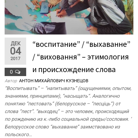
“воспитание” / “выхаванне”
ДЕК
04
/ “виховання” – этимология
2017
и происхождение слова
0
Автор
АНТОН МИХАЙЛОВИЧ КУЗНЕЦОВ
“Воспитывать” – “напитывать” (ощущениями, опытом,
знаниями, принципами), “насыщать“. Аналогично
понятию “пестовать” (белорусское – “песціць”) от
слова “пест”. “выходец” – это человек, происходящий
по рождению из к.-либо социальной среды/сословия. ‘
Белорусское слово “выхаванне” заимствовано из
польского…