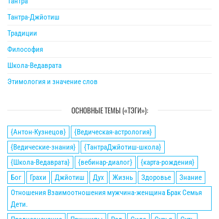
Тантра
Тантра-Джйотиш
Традиции
Философия
Школа-Ведаврата
Этимология и значение слов
ОСНОВНЫЕ ТЕМЫ («ТЭГИ»):
{Антон-Кузнецов}
{Ведическая-астрология}
{Ведические-знания}
{ТантраДжйотиш-школа}
{Школа-Ведаврата}
{вебинар-диалог}
{карта-рождения}
Бог
Грахи
Джйотиш
Дух
Жизнь
Здоровье
Знание
Отношения Взаимоотношения мужчина-женщина Брак Семья
Дети.