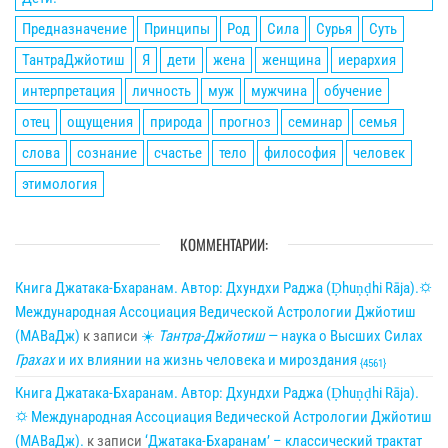
Предназначение
Принципы
Род
Сила
Сурья
Суть
ТантраДжйотиш
Я
дети
жена
женщина
иерархия
интерпретация
личность
муж
мужчина
обучение
отец
ощущения
природа
прогноз
семинар
семья
слова
сознание
счастье
тело
философия
человек
этимология
КОММЕНТАРИИ:
Книга Джатака-Бхаранам. Автор: Дхундхи Раджа (Ḍhuṇḍhi Rāja).🌣
Международная Ассоциация Ведической Астрологии Джйотиш
(МАВаДж)
к записи
☀
Тантра-Джйотиш
— наука о Высших Силах
Грахах
и их влиянии на жизнь человека и мироздания
{4561}
Книга Джатака-Бхаранам. Автор: Дхундхи Раджа (Ḍhuṇḍhi Rāja).
🌣 Международная Ассоциация Ведической Астрологии Джйотиш
(МАВаДж).
к записи
‘Джатака-Бхаранам’ – классический трактат