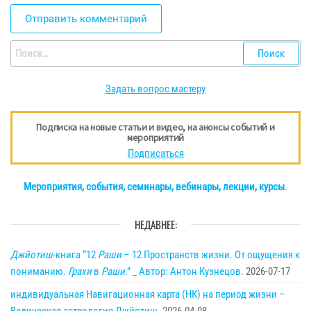
Найти:
Задать вопрос мастеру
Подписка на новые статьи и видео, на анонсы событий и
мероприятий
Подписаться
Мероприятия, события, семинары, вебинары, лекции, курсы
.
НЕДАВНЕЕ:
Джйотиш
-книга “12
Раши
– 12 Пространств жизни. От ощущения к
пониманию.
Грахи
в
Раши
.” _ Автор: Антон Кузнецов.
2026-07-17
индивидуальная Навигационная карта (НК) на период жизни –
Ведическая астрология Джйотиш.
2026-04-08