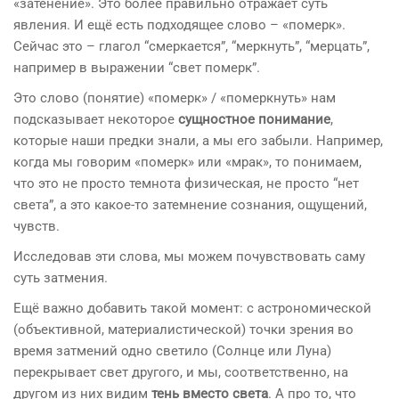
«затенение». Это более правильно отражает суть
явления. И ещё есть подходящее слово – «померк».
Сейчас это – глагол “смеркается”, “меркнуть”, “мерцать”,
например в выражении “свет померк”.
Это слово (понятие) «померк» / «померкнуть» нам
подсказывает некоторое
сущностное понимание
,
которые наши предки знали, а мы его забыли. Например,
когда мы говорим «померк» или «мрак», то понимаем,
что это не просто темнота физическая, не просто “нет
света”, а это какое-то затемнение сознания, ощущений,
чувств.
Исследовав эти слова, мы можем почувствовать саму
суть затмения.
Ещё важно добавить такой момент: с астрономической
(объективной, материалистической) точки зрения во
время затмений одно светило (Солнце или Луна)
перекрывает свет другого, и мы, соответственно, на
другом из них видим
тень вместо света
. А про то, что