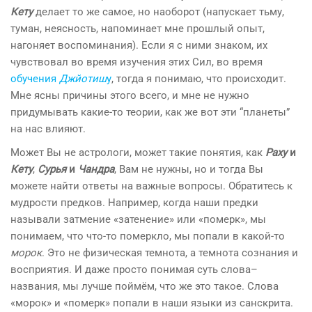
Кету
делает то же самое, но наоборот (напускает тьму,
туман, неясность, напоминает мне прошлый опыт,
нагоняет воспоминания). Если я с ними знаком, их
чувствовал во время изучения этих Сил, во время
обучения
Джйотиш
у
, тогда я понимаю, что происходит.
Мне ясны причины этого всего, и мне не нужно
придумывать какие-то теории, как же вот эти “планеты”
на нас влияют.
Может Вы не астрологи, может такие понятия, как
Раху
и
Кету
,
Сурья
и
Чандра
, Вам не нужны, но и тогда Вы
можете найти ответы на важные вопросы. Обратитесь к
мудрости предков. Например, когда наши предки
называли затмение «затенение» или «померк», мы
понимаем, что что-то померкло, мы попали в какой-то
морок
. Это не физическая темнота, а темнота сознания и
восприятия. И даже просто понимая суть слова–
названия, мы лучше поймём, что же это такое. Слова
«морок» и «померк» попали в наши языки из санскрита.