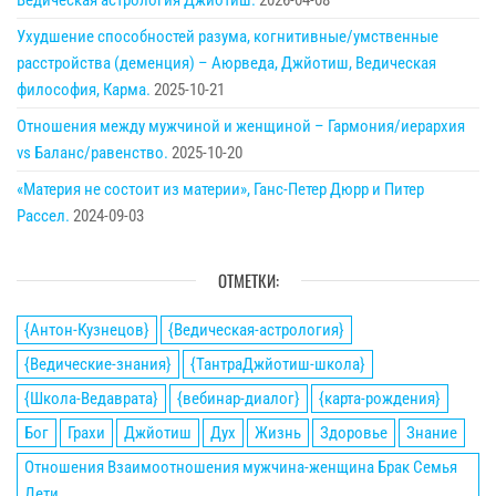
Ухудшение способностей разума, когнитивные/умственные
расстройства (деменция) – Аюрведа, Джйотиш, Ведическая
философия, Карма.
2025-10-21
Отношения между мужчиной и женщиной – Гармония/иерархия
vs Баланс/равенство.
2025-10-20
«Материя не состоит из материи», Ганс-Петер Дюрр и Питер
Рассел.
2024-09-03
ОТМЕТКИ:
{Антон-Кузнецов}
{Ведическая-астрология}
{Ведические-знания}
{ТантраДжйотиш-школа}
{Школа-Ведаврата}
{вебинар-диалог}
{карта-рождения}
Бог
Грахи
Джйотиш
Дух
Жизнь
Здоровье
Знание
Отношения Взаимоотношения мужчина-женщина Брак Семья
Дети.