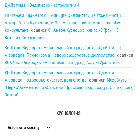
Джйотиша [«Ведической астрологии»]
книга-семінар «9 Грах – 9 Вищих Сил життя», Тантра-Джйотіш.
Автор: Антін Кузнецов, M.Sc., – експерт системного аналізу,
консультант.
к записи
➈ Антон Кузнецов, книга «9 Грах — 9
Высших Сил жизни».
☸ ШколаВедаврата — системный подход Тантра-Джйотиш. |
Аюрведа и Панчакарма – здоровье, счастье, долголетие.
к записи
☸
Школа Ведаврата
— системный подход
Тантра-Джйотиш
.
☸ ШколаВедаврата — системный подход Тантра-Джйотиш.
Аюрведа – здоровье, счастье, долголетие.
к записи
Махабхуты —
“ПервоЭлементы”: 5 «Стихий» “Пространство, Воздух, Огонь, Вода,
Земля”
ХРОНОЛОГИЯ:
Хронология: