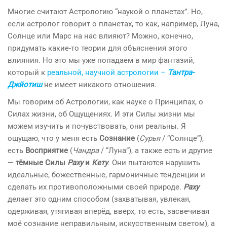
Многие считают Астрологию “наукой о планетах”. Но,
если астролог говорит о планетах, то как, например, Луна,
Солнце или Марс на нас влияют? Можно, конечно,
придумать какие-то теории для объяснения этого
влияния. Но это мы уже попадаем в мир фантазий,
который к
реальной, научной астрологии –
Тантра-
Джйотиш
не имеет никакого отношения.
Мы говорим об Астрологии, как науке о Принципах, о
Силах жизни, об Ощущениях. И эти Силы жизни мы
можем изучить и почувствовать, они реальны. Я
ощущаю, что у меня есть
Сознание
(
Сурья
/ “Солнце”),
есть
Восприятие
(
Чандра
/ “Луна”), а также есть и другие
—
тёмные Силы
Раху
и
Кету
. Они пытаются нарушить
идеальные, божественные, гармоничные тенденции и
сделать их противоположными своей природе.
Раху
делает это одним способом (захватывая, увлекая,
одерживая, утягивая вперёд, вверх, то есть, засвечивая
моё сознание неправильным, искусственным светом), а