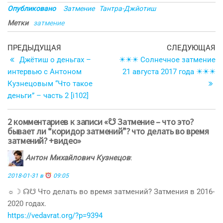
Опубликовано
Затмение
Тантра-Джйотиш
Метки
затмение
Навигация
Предыдущая
С
ПРЕДЫДУЩАЯ
СЛЕДУЮЩАЯ
запись
з
Джётиш о деньгах –
☀☀☀ Солнечное затмение
по
интервью с Антоном
21 августа 2017 года ☀☀☀
записям
Кузнецовым “Что такое
деньги” – часть 2 [i102]
2 комментариев к записи «☋ Затмение – что это?
бывает ли “коридор затмений”? что делать во время
затмений? +видео»
Антон Михайлович Кузнецов
:
2018-01-31 в
09:05
☼☽ ☊☋ Что делать во время затмений? Затмения в 2016-
2020 годах.
https://vedavrat.org/?p=9394