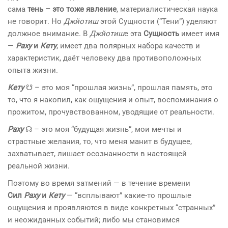
сама
тень – это тоже явление
, материалистическая наука
не говорит. Но
Джйотиш
этой Сущности (“Тени”) уделяют
должное внимание. В
Джйотиш
е эта
Сущность
имеет имя
—
Раху
и
Кету
, имеет два полярных набора качеств и
характеристик, даёт человеку два противоположных
опыта жизни.
Кету
☋ – это моя “прошлая жизнь”, прошлая память, это
то, что я накопил, как ощущения и опыт, воспоминания о
прожитом, прочувствованном, уводящие от реальности.
Раху
☊ – это моя “будущая жизнь”, мои мечты и
страстные желания, то, что меня манит в будущее,
захватывает, лишает осознанности в настоящей
реальной жизни.
Поэтому во время затмений — в течение времени
Сил
Раху
и
Кету
— “всплывают” какие-то прошлые
ощущения и проявляются в виде конкретных “странных”
и неожиданных событий; либо мы становимся