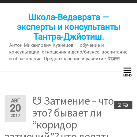
Перейти
к
Школа-Ведаврата —
содержимому
эксперты и консультанты
Тантра-Джйотиш.
Антон Михайлович Кузнецов — обучение и
консультации: отношения и дело/бизнес, воспитание
и образование, Предназначение и развитие. वेदव्रत
МЕНЮ
☋ Затмение – что
АВГ
2
20
это? бывает ли
2017
“коридор
затмений”? что делать