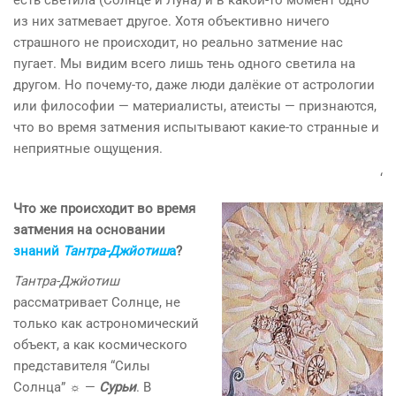
из них затмевает другое. Хотя объективно ничего
страшного не происходит, но реально затмение нас
пугает. Мы видим всего лишь тень одного светила на
другом. Но почему-то, даже люди далёкие от астрологии
или философии — материалисты, атеисты — признаются,
что во время затмения испытывают какие-то странные и
неприятные ощущения.
‘
Что же происходит во время
затмения на основании
знаний
Тантра-Джйотиш
а
?
Тантра-Джйотиш
рассматривает Солнце, не
только как астрономический
объект, а как космического
представителя “Силы
Солнца” ☼ —
Сурьи
. В