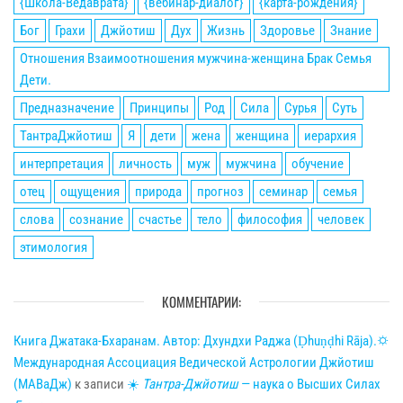
{Школа-Ведаврата}
{вебинар-диалог}
{карта-рождения}
Бог
Грахи
Джйотиш
Дух
Жизнь
Здоровье
Знание
Отношения Взаимоотношения мужчина-женщина Брак Семья
Дети.
Предназначение
Принципы
Род
Сила
Сурья
Суть
ТантраДжйотиш
Я
дети
жена
женщина
иерархия
интерпретация
личность
муж
мужчина
обучение
отец
ощущения
природа
прогноз
семинар
семья
слова
сознание
счастье
тело
философия
человек
этимология
КОММЕНТАРИИ:
Книга Джатака-Бхаранам. Автор: Дхундхи Раджа (Ḍhuṇḍhi Rāja).🌣
Международная Ассоциация Ведической Астрологии Джйотиш
(МАВаДж)
к записи
☀
Тантра-Джйотиш
— наука о Высших Силах