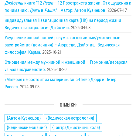
Джйотиш
-книга “12
Раши
– 12 Пространств жизни. От ощущения к
пониманию.
Грахи
в
Раши
.” _ Автор: Антон Кузнецов.
2026-07-17
индивидуальная Навигационная карта (НК) на период жизни –
Ведическая астрология Джйотиш.
2026-04-08
Ухудшение способностей разума, когнитивные/умственные
расстройства (деменция) – Аюрведа, Джйотиш, Ведическая
философия, Карма.
2025-10-21
Отношения между мужчиной и женщиной – Гармония/иерархия
vs Баланс/равенство.
2025-10-20
«Материя не состоит из материи», Ганс-Петер Дюрр и Питер
Рассел.
2024-09-03
ОТМЕТКИ:
{Антон-Кузнецов}
{Ведическая-астрология}
{Ведические-знания}
{ТантраДжйотиш-школа}