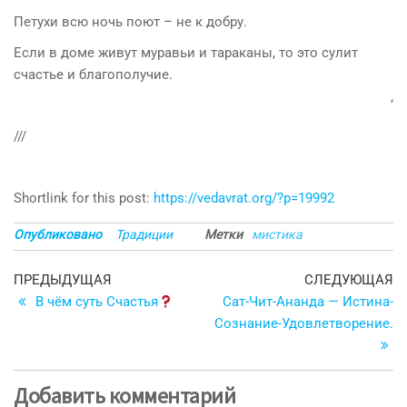
Петухи всю ночь поют – не к добру.
Если в доме живут муравьи и тараканы, то это сулит
счастье и благополучие.
‘
///
Shortlink for this post:
https://vedavrat.org/?p=19992
Опубликовано
Традиции
Метки
мистика
Навигация
Предыдущая
С
ПРЕДЫДУЩАЯ
СЛЕДУЮЩАЯ
запись
з
В чём суть Счастья
Сат-Чит-Ананда — Истина-
по
Сознание-Удовлетворение.
записям
Добавить комментарий