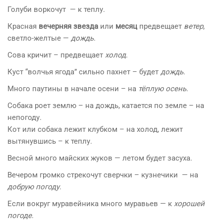
Голуби воркочут — к теплу.
Красная
вечерняя звезда
или
месяц
предвещает
ветер
,
светло-желтые —
дождь
.
Сова кричит – предвещает
холод
.
Куст “волчья ягода” сильно пахнет – будет
дождь
.
Много паутины в начале осени – на
тёплую осень
.
Собака роет землю – на дождь, катается по земле – на
непогоду.
Кот или собака лежит клубком – на холод, лежит
вытянувшись – к теплу.
Весной много майских жуков — летом будет засуха.
Вечером громко стрекочут сверчки – кузнечики — на
добрую погоду
.
Если вокруг муравейника много муравьев — к
хорошей
погоде
.