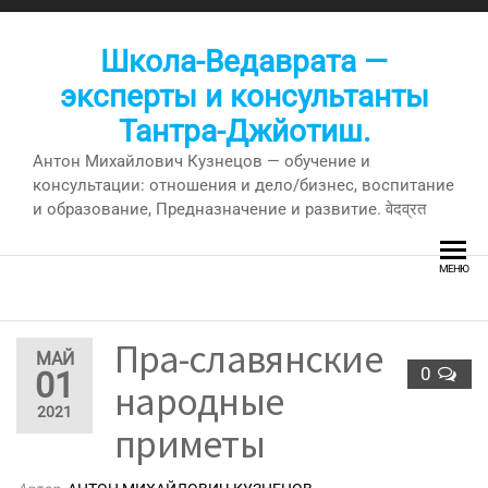
Перейти
к
Школа-Ведаврата —
содержимому
эксперты и консультанты
Тантра-Джйотиш.
Антон Михайлович Кузнецов — обучение и
консультации: отношения и дело/бизнес, воспитание
и образование, Предназначение и развитие. वेदव्रत
МЕНЮ
Пра-славянские
МАЙ
0
01
народные
2021
приметы