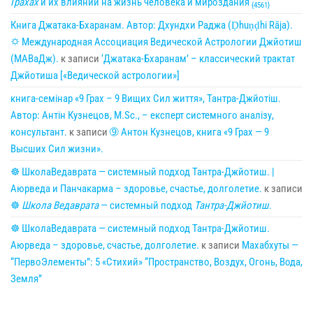
Грахах
и их влиянии на жизнь человека и мироздания
{4561}
Книга Джатака-Бхаранам. Автор: Дхундхи Раджа (Ḍhuṇḍhi Rāja).
🌣 Международная Ассоциация Ведической Астрологии Джйотиш
(МАВаДж).
к записи
‘Джатака-Бхаранам’ – классический трактат
Джйотиша [«Ведической астрологии»]
книга-семінар «9 Грах – 9 Вищих Сил життя», Тантра-Джйотіш.
Автор: Антін Кузнецов, M.Sc., – експерт системного аналізу,
консультант.
к записи
➈ Антон Кузнецов, книга «9 Грах — 9
Высших Сил жизни».
☸ ШколаВедаврата — системный подход Тантра-Джйотиш. |
Аюрведа и Панчакарма – здоровье, счастье, долголетие.
к записи
☸
Школа Ведаврата
— системный подход
Тантра-Джйотиш
.
☸ ШколаВедаврата — системный подход Тантра-Джйотиш.
Аюрведа – здоровье, счастье, долголетие.
к записи
Махабхуты —
“ПервоЭлементы”: 5 «Стихий» “Пространство, Воздух, Огонь, Вода,
Земля”