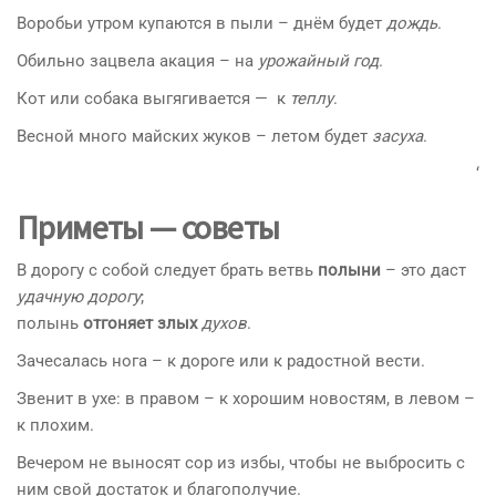
Воробьи утром купаются в пыли – днём будет
дождь
.
Обильно зацвела акация – на
урожайный год
.
Кот или собака выгягивается — к
теплу
.
Весной много майских жуков – летом будет
засуха
.
‘
Приметы — советы
В дорогу с собой следует брать ветвь
полыни
– это даст
удачную дорогу
;
полынь
отгоняет злых
духов
.
Зачесалась нога – к дороге или к радостной вести.
Звенит в ухе: в правом – к хорошим новостям, в левом –
к плохим.
Вечером не выносят сор из избы, чтобы не выбросить с
ним свой достаток и благополучие.