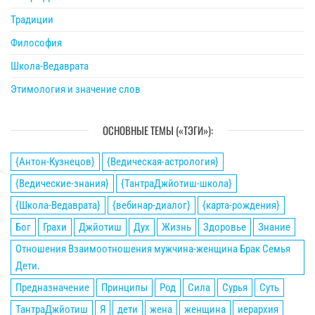
Традиции
Философия
Школа-Ведаврата
Этимология и значение слов
ОСНОВНЫЕ ТЕМЫ («ТЭГИ»):
{Антон-Кузнецов}
{Ведическая-астрология}
{Ведические-знания}
{ТантраДжйотиш-школа}
{Школа-Ведаврата}
{вебинар-диалог}
{карта-рождения}
Бог
Грахи
Джйотиш
Дух
Жизнь
Здоровье
Знание
Отношения Взаимоотношения мужчина-женщина Брак Семья
Дети.
Предназначение
Принципы
Род
Сила
Сурья
Суть
ТантраДжйотиш
Я
дети
жена
женщина
иерархия