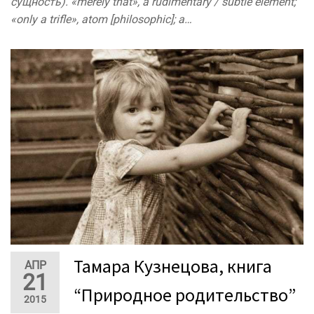
сущность). «merely that», a rudimentary / subtle element;
«only a trifle», atom [philosophic]; a…
Тамара Кузнецова, книга
АПР
21
“Природное родительство”
2015