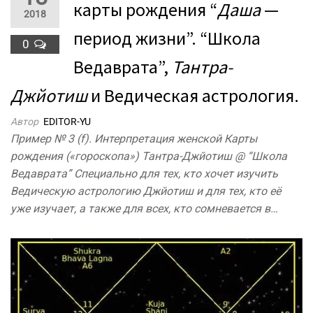
карты рождения “
Даша
—
2018
период жизни”. “Школа
0
Ведаврата”,
Тантра-
Джйотиш
и Ведическая астрология.
Автор
EDITOR-YU
Пример № 3 (f). Интерпретация женской Карты
рождения («гороскопа») Тантра-Джйотиш @ “Школа
Ведаврата” Специально для тех, кто хочет изучить
Ведическую астрологию Джйотиш и для тех, кто её
уже изучает, а также для всех, кто сомневается в…