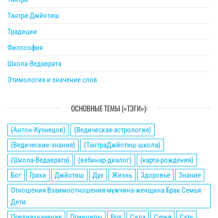
Тантра-Джйотиш
Традиции
Философия
Школа-Ведаврата
Этимология и значение слов
ОСНОВНЫЕ ТЕМЫ («ТЭГИ»):
{Антон-Кузнецов}
{Ведическая-астрология}
{Ведические-знания}
{ТантраДжйотиш-школа}
{Школа-Ведаврата}
{вебинар-диалог}
{карта-рождения}
Бог
Грахи
Джйотиш
Дух
Жизнь
Здоровье
Знание
Отношения Взаимоотношения мужчина-женщина Брак Семья
Дети.
Предназначение
Принципы
Род
Сила
Сурья
Суть