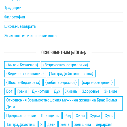
Традиции
Философия
Школа-Ведаврата
Этимология и значение слов
ОСНОВНЫЕ ТЕМЫ («ТЭГИ»):
{Антон-Кузнецов}
{Ведическая-астрология}
{Ведические-знания}
{ТантраДжйотиш-школа}
{Школа-Ведаврата}
{вебинар-диалог}
{карта-рождения}
Бог
Грахи
Джйотиш
Дух
Жизнь
Здоровье
Знание
Отношения Взаимоотношения мужчина-женщина Брак Семья
Дети.
Предназначение
Принципы
Род
Сила
Сурья
Суть
ТантраДжйотиш
Я
дети
жена
женщина
иерархия