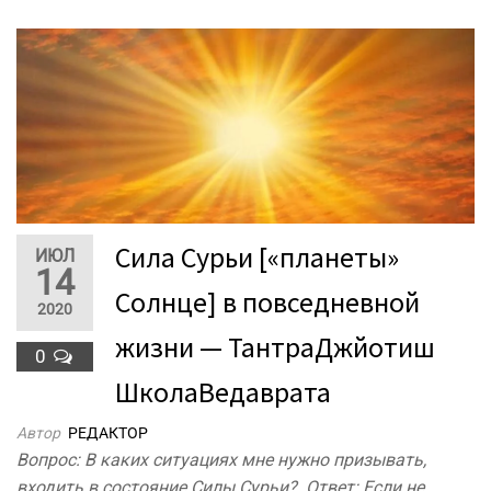
Сила Сурьи [«планеты»
ИЮЛ
14
Солнце] в повседневной
2020
жизни — ТантраДжйотиш
0
ШколаВедаврата
Автор
РЕДАКТОР
Вопрос: В каких ситуациях мне нужно призывать,
входить в состояние Силы Сурьи? Ответ: Если не