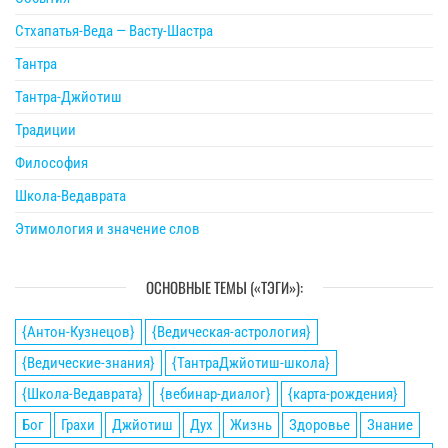
Стхапатья-Веда — Васту-Шастра
Тантра
Тантра-Джйотиш
Традиции
Философия
Школа-Ведаврата
Этимология и значение слов
ОСНОВНЫЕ ТЕМЫ («ТЭГИ»):
{Антон-Кузнецов}
{Ведическая-астрология}
{Ведические-знания}
{ТантраДжйотиш-школа}
{Школа-Ведаврата}
{вебинар-диалог}
{карта-рождения}
Бог
Грахи
Джйотиш
Дух
Жизнь
Здоровье
Знание