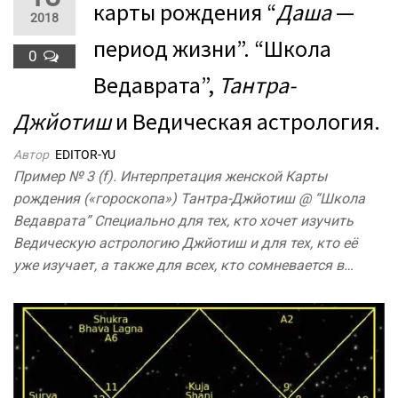
карты рождения “
Даша
—
2018
период жизни”. “Школа
0
Ведаврата”,
Тантра-
Джйотиш
и Ведическая астрология.
Автор
EDITOR-YU
Пример № 3 (f). Интерпретация женской Карты
рождения («гороскопа») Тантра-Джйотиш @ “Школа
Ведаврата” Специально для тех, кто хочет изучить
Ведическую астрологию Джйотиш и для тех, кто её
уже изучает, а также для всех, кто сомневается в…