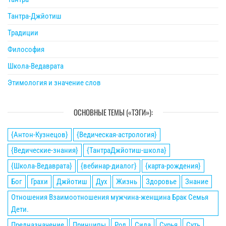
Тантра-Джйотиш
Традиции
Философия
Школа-Ведаврата
Этимология и значение слов
ОСНОВНЫЕ ТЕМЫ («ТЭГИ»):
{Антон-Кузнецов}
{Ведическая-астрология}
{Ведические-знания}
{ТантраДжйотиш-школа}
{Школа-Ведаврата}
{вебинар-диалог}
{карта-рождения}
Бог
Грахи
Джйотиш
Дух
Жизнь
Здоровье
Знание
Отношения Взаимоотношения мужчина-женщина Брак Семья
Дети.
Предназначение
Принципы
Род
Сила
Сурья
Суть