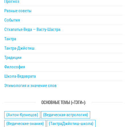
Прогноз
Разные советы
События
Стхапатья-Веда — Васту-Шастра
Тантра
Тантра-Джйотиш
Традиции
Философия
Школа-Ведаврата
Этимология и значение слов
ОСНОВНЫЕ ТЕМЫ («ТЭГИ»):
{Антон-Кузнецов}
{Ведическая-астрология}
{Ведические-знания}
{ТантраДжйотиш-школа}