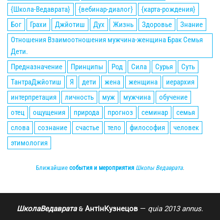
{Школа-Ведаврата}
{вебинар-диалог}
{карта-рождения}
Бог
Грахи
Джйотиш
Дух
Жизнь
Здоровье
Знание
Отношения Взаимоотношения мужчина-женщина Брак Семья
Дети.
Предназначение
Принципы
Род
Сила
Сурья
Суть
ТантраДжйотиш
Я
дети
жена
женщина
иерархия
интерпретация
личность
муж
мужчина
обучение
отец
ощущения
природа
прогноз
семинар
семья
слова
сознание
счастье
тело
философия
человек
этимология
Ближайшие
события и мероприятия
Школы Ведаврата
.
ШколаВедаврата
АнтінКузнецов
—
quia 2013 annus
.
🙲