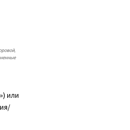
оровой,
зненные
») или
ия/