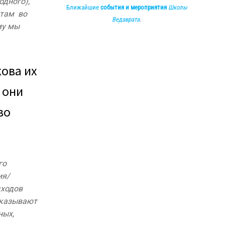
одного),
Ближайшие
события и мероприятия
Школы
 там во
Ведаврата
.
му мы
кова их
 они
во
го
ия/
дходов
оказывают
ных,