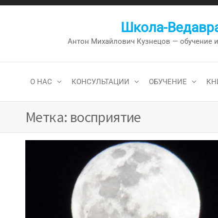
Перейти
к
Школа-Ведавра
содержимому
Антон Михайлович Кузнецов — обучение и к
О НАС
КОНСУЛЬТАЦИИ
ОБУЧЕНИЕ
КН
Метка:
восприятие