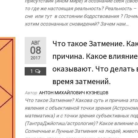
присутствия (ином мире) и осознание себя (своб
то где же настоящая реальность? Реальность –
сне или тут в состоянии бодрствования ? Поче
хотим осознанных сновидений? Зачем нам…
Что такое Затмение. Ка
АВГ
08
причина. Какое влияние
2017
оказывают. Что делать 
1
время затмений.
Автор
АНТОН МИХАЙЛОВИЧ КУЗНЕЦОВ
Что такое Затмение? Какова суть и причина это
явления с объективной точки зрения (Астроном
математика) и с точки зрения субъективных по
(ТантраДжйотиш/астрология)? Какое влияние 
Солнечные и Лунные Затмения на людей, живот