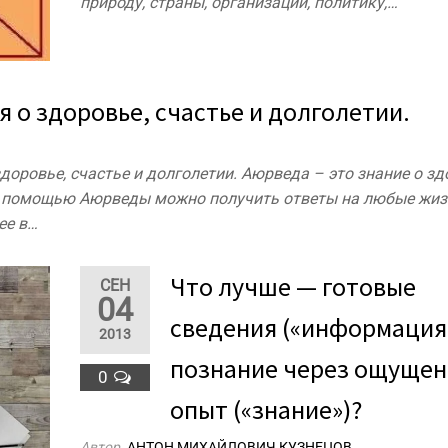
природу, страны, организации, политику,…
 о здоровье, счастье и долголетии.
доровье, счастье и долголетии. Аюрведа – это знание о зд
 С помощью Аюрведы можно получить ответы на любые жи
ее в…
Что лучше — готовые
СЕН
04
сведения («информация
2013
познание через ощущен
0
опыт («знание»)?
Автор
АНТОН МИХАЙЛОВИЧ КУЗНЕЦОВ