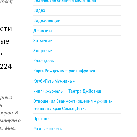
Ведические знания и медитация
ement;
Видео
Видео-лекции
сти
Джйотиш
ные
Затмение
Здоровье
•
Календарь
 224
Карта Рождения – расшифровка
Клуб «Путь Мужчины»
книги, журналы — Тантра-Джйотиш
ирные
Отношения Взаимоотношения мужчина-
н
женщина Брак Семья Дети.
опрос: В
Прогноз
омянули о
и. Мне…
Разные советы