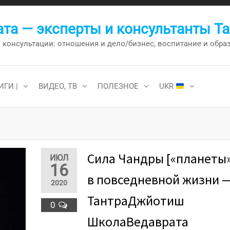
та — эксперты и консультанты Т
онсультации: отношения и дело/бизнес, воспитание и образо
ИГИ |
ВИДЕО, ТВ
ПОЛЕЗНОЕ
UKR
Сила Чандры [«планеты»
ИЮЛ
16
в повседневной жизни 
2020
ТантраДжйотиш
0
ШколаВедаврата