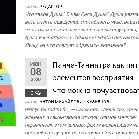
Автор
РЕДАКТОР
Что такое Душа? В чем Сила Души? Душа разна
весь спектр ощущений, способность чувствоват
чувствуем-проживаем очень разные ощущения, 
душа и «светлая», и «тёмная»? Чтобы почувство
Душу, на что следует обращать внимание?…
Панча-Танматра как пят
ИЮН
08
элементов восприятия 
2020
что можно почувствоват
0
Автор
АНТОН МИХАЙЛОВИЧ КУЗНЕЦОВ
तन्मात्र tanmAtra (n.) — Санскрит: «лишь то», тонк
элемент, элементарная стихия; «самое мелкое/
первичное», атом (философская мельчайшая ча
простейшая сущность, потенциал (потенциальна