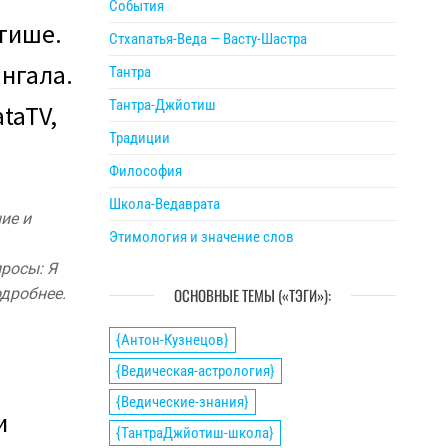
События
отише.
Стхапатья-Веда — Васту-Шастра
ангала.
Тантра
Тантра-Джйотиш
ataTV,
Традиции
Философия
Школа-Ведаврата
ие и
Этимология и значение слов
просы: Я
одробнее.
ОСНОВНЫЕ ТЕМЫ («ТЭГИ»):
{Антон-Кузнецов}
{Ведическая-астрология}
{Ведические-знания}
и
{ТантраДжйотиш-школа}