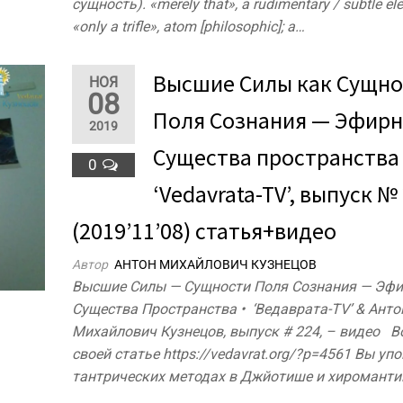
сущность). «merely that», a rudimentary / subtle el
«only a trifle», atom [philosophic]; a…
Высшие Силы как Сущно
НОЯ
08
Поля Сознания — Эфир
2019
Существа пространства 
0
‘Vedavrata-TV’, выпуск №
(2019’11’08) статья+видео
Автор
АНТОН МИХАЙЛОВИЧ КУЗНЕЦОВ
Высшие Силы — Сущности Поля Сознания — Эф
Существа Пространства • ‘Ведаврата-TV’ & Анто
Михайлович Кузнецов, выпуск # 224, – видео В
своей статье https://vedavrat.org/?p=4561 Вы уп
тантрических методах в Джйотише и хироманти