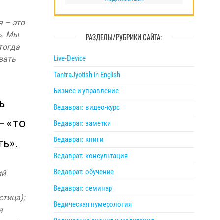
я – это
ь. Мы
РАЗДЕЛЫ/РУБРИКИ САЙТА:
тогда
Live-Device
вать
TantraJyotish in English
Бизнес и управление
ь
Ведаврат: видео-курс
— «то
Ведаврат: заметки
ь».
Ведаврат: книги
Ведаврат: консультация
Ведаврат: обучение
ий
Ведаврат: семинар
стица);
Ведическая нумерология
я