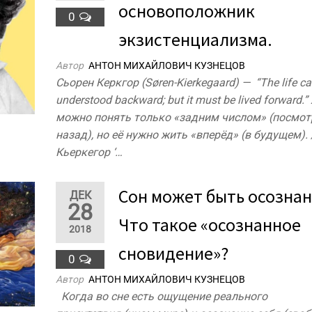
основоположник
0
экзистенциализма.
Автор
АНТОН МИХАЙЛОВИЧ КУЗНЕЦОВ
Сьорен Керкгор (Søren-Kierkegaard) — “The life ca
understood backward; but it must be lived forward.
можно понять только «задним числом» (посмот
назад), но её нужно жить «вперёд» (в будущем). 
Кьеркегор ‘…
Сон может быть осозна
ДЕК
28
Что такое «осознанное
2018
сновидение»?
0
Автор
АНТОН МИХАЙЛОВИЧ КУЗНЕЦОВ
Когда во сне есть ощущение реального