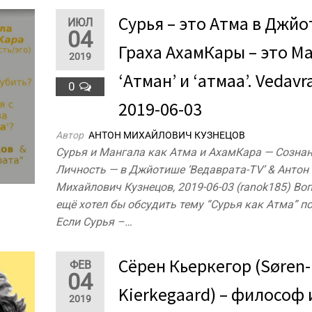
Сурья – это Атма в Джй
ИЮЛ
04
Граха АхамКары – это М
2019
‘Атман’ и ‘атмаа’. Vedavr
0
2019-06-03
Автор
АНТОН МИХАЙЛОВИЧ КУЗНЕЦОВ
Сурья и Мангала как Атма и АхамКара — Сознан
Личность — в Джйотише ‘Ведаврата-TV’ & Антон
Михайлович Кузнецов, 2019-06-03 (ranok185) Во
ещё хотел бы обсудить тему “Сурья как Атма” п
Если Сурья –…
Сёрен Кьеркегор (Søren-
ФЕВ
04
Kierkegaard) – философ 
2019