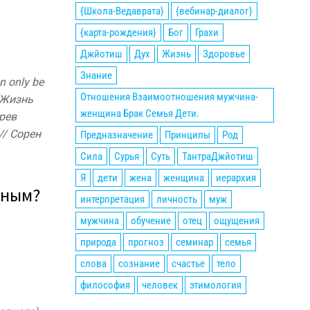
{Школа-Ведаврата}
{вебинар-диалог}
{карта-рождения}
Бог
Грахи
Джйотиш
Дух
Жизнь
Здоровье
Знание
n only be
Отношения Взаимоотношения мужчина-
” Жизнь
женщина Брак Семья Дети.
рев
// Сорен
Предназначение
Принципы
Род
Сила
Сурья
Суть
ТантраДжйотиш
Я
дети
жена
женщина
иерархия
нным?
интерпретация
личность
муж
мужчина
обучение
отец
ощущения
природа
прогноз
семинар
семья
слова
сознание
счастье
тело
философия
человек
этимология