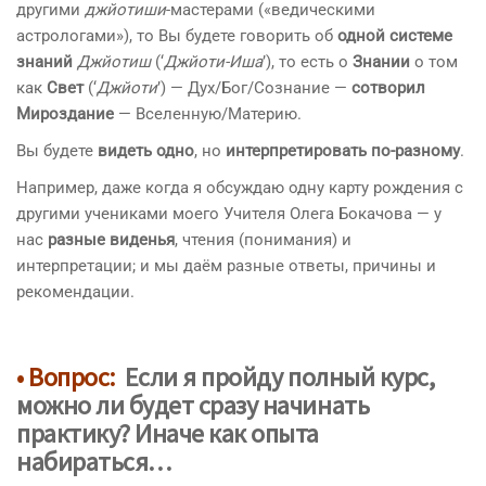
другими
джйотиши
-мастерами («ведическими
астрологами»), то Вы будете говорить об
одной системе
знаний
Джйотиш
(‘
Джйоти-Иша
’), то есть о
Знании
о том
как
Свет
(‘
Джйоти
’) — Дух/Бог/Сознание —
сотворил
Мироздание
— Вселенную/Материю.
Вы будете
видеть одно
, но
интерпретировать по-разному
.
Например, даже когда я обсуждаю одну карту рождения с
другими учениками моего Учителя Олега Бокачова — у
нас
разные виденья
, чтения (понимания) и
интерпретации; и мы даём разные ответы, причины и
рекомендации.
• Вопрос:
Если я пройду полный курс,
можно ли будет
сразу начинать
практику
? Иначе как опыта
набираться…