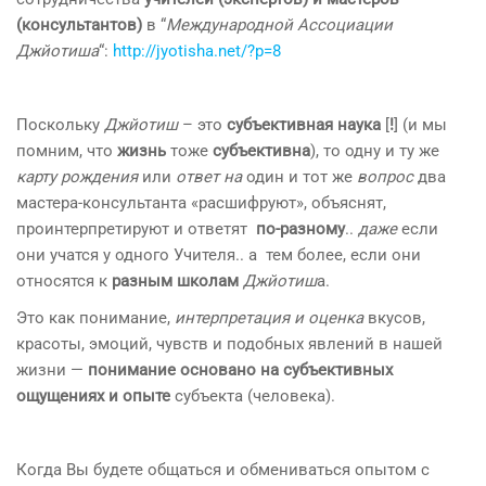
(консультантов)
в “
Международной Ассоциации
Джйотиша
“:
http://jyotisha.net/?p=8
Поскольку
Джйотиш
– это
субъективная наука
[
!
] (и мы
помним, что
жизнь
тоже
субъективна
), то одну и ту же
карту рождения
или
ответ
на
один и тот же
вопрос
два
мастера-консультанта «расшифруют», объяснят,
проинтерпретируют и ответят
по-разному
..
даже
если
они учатся у одного Учителя.. а тем более, если они
относятся к
разным школам
Джйотиш
а.
Это как понимание,
интерпретация и оценка
вкусов,
красоты, эмоций, чувств и подобных явлений в нашей
жизни —
понимание основано на субъективных
ощущениях и опыте
субъекта (человека).
Когда Вы будете общаться и обмениваться опытом с