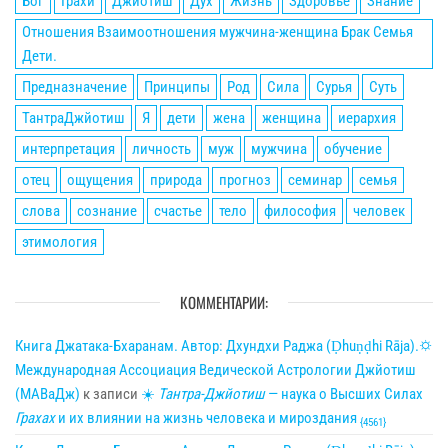
Бог
Грахи
Джйотиш
Дух
Жизнь
Здоровье
Знание
Отношения Взаимоотношения мужчина-женщина Брак Семья
Дети.
Предназначение
Принципы
Род
Сила
Сурья
Суть
ТантраДжйотиш
Я
дети
жена
женщина
иерархия
интерпретация
личность
муж
мужчина
обучение
отец
ощущения
природа
прогноз
семинар
семья
слова
сознание
счастье
тело
философия
человек
этимология
КОММЕНТАРИИ:
Книга Джатака-Бхаранам. Автор: Дхундхи Раджа (Ḍhuṇḍhi Rāja).🌣
Международная Ассоциация Ведической Астрологии Джйотиш
(МАВаДж)
к записи
☀
Тантра-Джйотиш
— наука о Высших Силах
Грахах
и их влиянии на жизнь человека и мироздания
{4561}