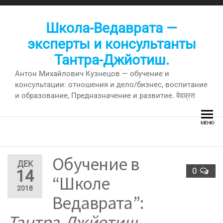
Перейти
к
Школа-Ведаврата —
содержимому
эксперты и консультанты
Тантра-Джйотиш.
Антон Михайлович Кузнецов — обучение и
консультации: отношения и дело/бизнес, воспитание
и образование, Предназначение и развитие. वेदव्रत
МЕНЮ
Обучение в
ДЕК
0
14
“Школе
2018
Ведаврата”:
Тантра-Джйотиш
—