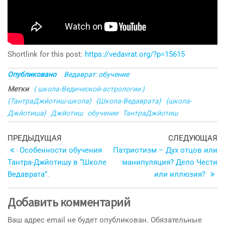
Shortlink for this post:
https://vedavrat.org/?p=15615
Опубликовано
Ведаврат: обучение
Метки
{ школа-Ведической-астрологии }
{ТантраДжйотиш-школа}
{Школа-Ведаврата}
{школа-
Джйотиша}
Джйотиш
обучение
ТантраДжйотиш
Навигация
Предыдущая
С
ПРЕДЫДУЩАЯ
СЛЕДУЮЩАЯ
запись
з
Особенности обучения
Патриотизм – Дух отцов или
по
Тантра-Джйотишу в “Школе
манипуляция? Дело Чести
записям
Ведаврата”.
или иллюзия?
Добавить комментарий
Ваш адрес email не будет опубликован.
Обязательные