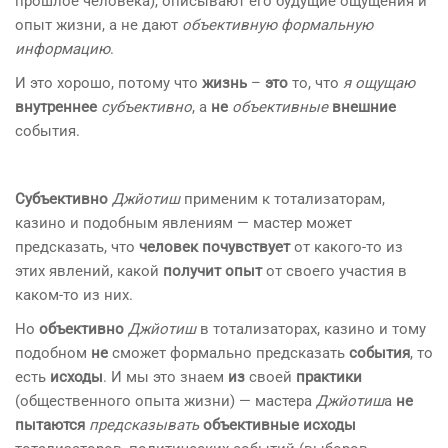
прошлое человека), описывают его будущие ощущения и
опыт жизни, а не дают
объективную формальную
информацию
.
И это хорошо, потому что
жизнь
–
это
то, что
я ощущаю
внутреннее
субъективно
, а
не
объективные
внешние
события.
Субъективно
Джйотиш
применим к тотализаторам,
казино и подобным явлениям — мастер может
предсказать, что
человек почувствует
от какого-то из
этих явлений, какой
получит опыт
от своего участия в
каком-то из них.
Но
объективно
Джйотиш
в тотализаторах, казино и тому
подобном
не
сможет формально предсказать
события
, то
есть
исходы
. И мы это знаем
из
своей
практики
(общественного опыта жизни) — мастера
Джйотиш
а
не
пытаются
предсказывать
объективные исходы