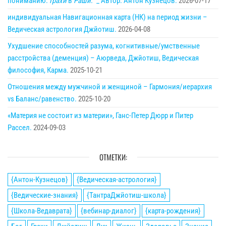
пониманию.
Грахи
в
Раши
.” _ Автор: Антон Кузнецов.
2026-07-17
индивидуальная Навигационная карта (НК) на период жизни –
Ведическая астрология Джйотиш.
2026-04-08
Ухудшение способностей разума, когнитивные/умственные
расстройства (деменция) – Аюрведа, Джйотиш, Ведическая
философия, Карма.
2025-10-21
Отношения между мужчиной и женщиной – Гармония/иерархия
vs Баланс/равенство.
2025-10-20
«Материя не состоит из материи», Ганс-Петер Дюрр и Питер
Рассел.
2024-09-03
ОТМЕТКИ:
{Антон-Кузнецов}
{Ведическая-астрология}
{Ведические-знания}
{ТантраДжйотиш-школа}
{Школа-Ведаврата}
{вебинар-диалог}
{карта-рождения}