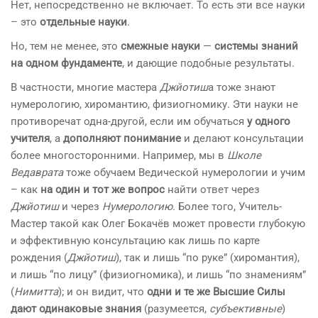
Нет, непосредственно не включает. То есть эти все науки
– это
отдельные науки
.
Но, тем не менее, это
смежные науки
—
системы знаний
на одном фундаменте
, и дающие подобные результаты.
В частности, многие мастера
Джйотиш
а тоже знают
нумерологию, хиромантию, физиогномику. Эти науки не
противоречат одна-другой, если им обучаться
у одного
учителя
, а
дополняют понимание
и делают консультации
более многосторонними. Например, мы в
Школе
Ведаврата
тоже обучаем Ведической нумерологии и учим
– как
на один и тот же вопрос
найти ответ через
Джйотиш
и через
Нумерологию
. Более того, Учитель-
Мастер такой как Олег Бокачёв может провести глубокую
и эффективную консультацию как лишь по карте
рождения (
Джйотиш
), так и лишь “по руке” (хиромантия),
и лишь “по лицу” (физиогномика), и лишь “по знамениям”
(
Нимитта
); и он видит, что
одни и те же Высшие Силы
дают одинаковые знания
(разумеется,
субъективные
)