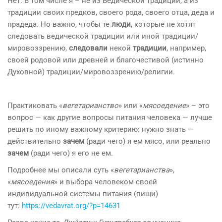
Нет. В том числе я – не из Ведической традиции, а из
традиции своих предков, своего рода, своего отца, деда и
прадеда. Но важно, чтобы те
люди
, которые не хотят
следовать ведической традиции или иной традиции/
мировоззрению,
следовали
некой
традиции
, например,
своей родовой или древней и благочестивой (истинно
Духовной) традиции/мировоззрению/религии.
Практиковать «
вегетарианство
» или «
мясоедение
» – это
вопрос — как другие вопросы питания человека — лучше
решить по иному важному критерию: нужно знать —
действительно
зачем
(ради чего) я ем мясо, или реально
зачем
(ради чего) я его не ем.
Подробнее мы описали суть «
вегетарианства
»,
«
мясоедения
» и выбора человеком своей
индивидуальной системы питания (пищи)
тут:
https://vedavrat.org/?p=14631