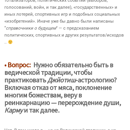
тотализаторов, политических событий (выборов,
голосований, войн, и так далее), «государственных» и
иных лотерей, спортивных игр и подобных социальных
«изобретений». Иначе уже бы давно были написаны
“
справочники о будущем
” — с предсказанием
политических, спортивных и других результатов/исходов
..
• Вопрос:
Нужно обязательно
быть в
ведической традиции
, чтобы
практиковать
Джйотиш
-астрологию?
Включая
отказ от мяса
, поклонение
многим божествам
, веру в
реинкарнацию
— перерождение души,
Карму
и так далее.