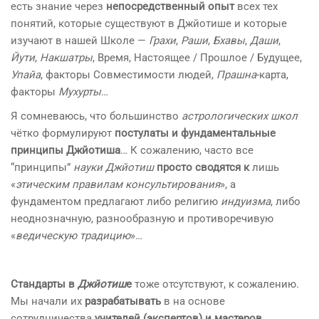
есть знание через
непосредственный опыт
всех тех
понятий, которые существуют в Джйотише и которые
изучают в нашей Школе —
Грахи
,
Раши
,
Бхавы
,
Даши
,
Йути
,
Накшатры
, Время, Настоящее / Прошлое / Будущее,
Упайа
, факторы Совместимости людей,
Прашна
-карта,
факторы
Мухурты
…
Я сомневаюсь, что большинство
астрологических школ
чётко формулируют
постулаты и фундаментальные
принципы Джйотиша
… К сожалению, часто все
“принципы”
науки Джйотиш
просто сводятся к
лишь
«
этическим правилам консультирования
», а
фундаментом предлагают либо религию
индуизма
, либо
неоднозначную, разнообразную и противоречивую
«
ведическую традицию
»…
Стандарты в
Джйотиш
е
тоже отсутствуют, к сожалению.
Мы начали их
разрабатывать
в на основе
сотрудничества
учителей (экспертов) и мастеров