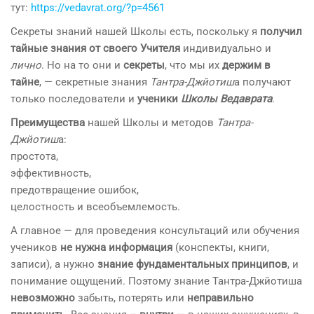
тут:
https://vedavrat.org/?p=4561
Секреты знаний нашей Школы есть, поскольку я
получил
тайные знания от своего Учителя
индивидуально и
лично
. Но на то они и
секреты
, что мы их
держим в
тайне
, — секретные знания
Тантра-Джйотиш
а получают
только последователи и
ученики
Школы Ведаврата
.
Преимущества
нашей Школы и методов
Тантра-
Джйотиш
а:
простота,
эффективность,
предотвращение ошибок,
целостность и всеобъемлемость.
А главное — для проведения консультаций или обучения
учеников
не нужна информация
(конспекты, книги,
записи), а нужно
знание фундаментальных принципов
, и
понимание ощущений. Поэтому знание Тантра-Джйотиша
невозможно
забыть, потерять или
неправильно