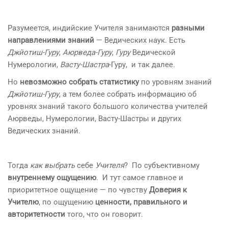
Разумеется, индийские Учителя занимаются
разными
направлениями знаний
— Ведических наук. Есть
Джйотиш-Гуру
,
Аюрведа-Гуру
,
Гуру
Ведической
Нумерологии,
Васту-Шастра
-Гуру, и так далее.
Но
невозможно собрать статистику
по уровням знаний
Джйотиш-Гуру
, а тем более собрать информацию об
уровнях знаний такого большого количества учителей
Аюрведы, Нумерологии, Васту-Шастры и других
Ведических знаний.
Тогда
как выбрать
себе
Учителя
? По субъективному
внутреннему ощущению
. И тут самое главное и
приоритетное ощущение — по чувству
Доверия к
Учителю
, по ощущению
ценности, правильного и
авторитетности
того, что он говорит.