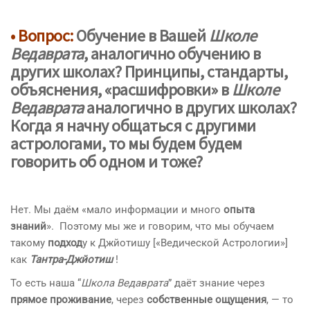
• Вопрос:
Обучение в Вашей
Школе
Ведаврата
, аналогично обучению
в
других школах
?
Принципы, стандарты
,
объяснения, «
расшифровки
» в
Школе
Ведаврата
аналогично
в других
школах?
Когда я начну общаться с другими
астрологами, то
мы будем будем
говорить об одном и тоже
?
Нет. Мы даём «мало информации и много
опыта
знаний
». Поэтому мы же и говорим, что мы обучаем
такому
подход
у к Джйотишу [«Ведической Астрологии»]
как
Тантра-Джйотиш
!
То есть наша “
Школа Ведаврата
” даёт знание через
прямое проживание
, через
собственные ощущения
, — то