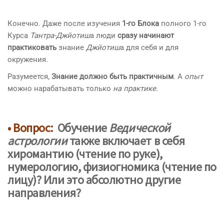
Конечно. Даже после изучения
1-го Блока
полного 1-го
Курса
Тантра-Джйотиш
а люди
сразу
начинают
практиковать
знание
Джйотиш
а для себя и для
окружения.
Разумеется,
Знание должно быть практичным
. А
опыт
можно нарабатывать только
на практике
.
• Вопрос:
Обучение
Ведической
астрологии
также включает в себя
хиромантию
(чтение по руке),
нумерологию
,
физиогномика
(чтение по
лицу)? Или это абсолютно
другие
направления?