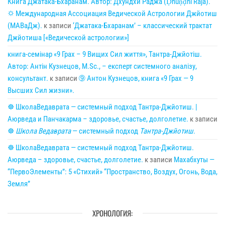
Книга Джатака-Бхаранам. Автор: Дхундхи Раджа (Ḍhuṇḍhi Rāja).
🌣 Международная Ассоциация Ведической Астрологии Джйотиш
(МАВаДж).
к записи
‘Джатака-Бхаранам’ – классический трактат
Джйотиша [«Ведической астрологии»]
книга-семінар «9 Грах – 9 Вищих Сил життя», Тантра-Джйотіш.
Автор: Антін Кузнецов, M.Sc., – експерт системного аналізу,
консультант.
к записи
➈ Антон Кузнецов, книга «9 Грах — 9
Высших Сил жизни».
☸ ШколаВедаврата — системный подход Тантра-Джйотиш. |
Аюрведа и Панчакарма – здоровье, счастье, долголетие.
к записи
☸
Школа Ведаврата
— системный подход
Тантра-Джйотиш
.
☸ ШколаВедаврата — системный подход Тантра-Джйотиш.
Аюрведа – здоровье, счастье, долголетие.
к записи
Махабхуты —
“ПервоЭлементы”: 5 «Стихий» “Пространство, Воздух, Огонь, Вода,
Земля”
ХРОНОЛОГИЯ: