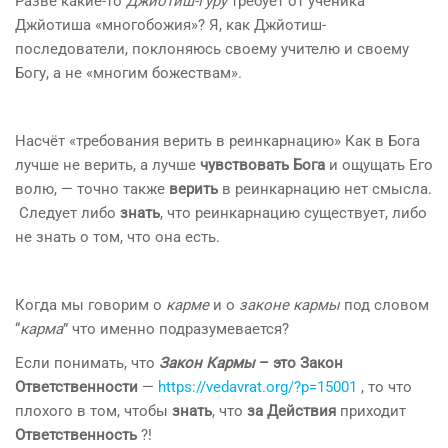
Разве какие-то
Джйотиш-Гуру
требует от ученика
Джйотиша «многобожия»? Я, как Джйотиш-
последователи, поклоняюсь своему учителю и своему
Богу, а не «многим божествам».
Насчёт «требования верить в реинкарнацию» Как в Бога
лучше не верить, а лучше
чувствовать Бога
и ощущать Его
волю, — точно также
верить
в реинкарнацию нет смысла.
Следует либо
знать
, что реинкарнацию существует, либо
не знать о том, что она есть.
Когда мы говорим о
карме
и о
законе кармы
под словом
“
карма
” что именно подразумевается?
Если понимать, что
Закон Кармы
– это Закон
Ответственности
—
https://vedavrat.org/?p=15001
, то что
плохого в том, чтобы
знать
, что
за Действия
приходит
Ответственность
?!