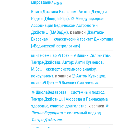
мироздания
{4561}
Книга Джатака-Бхаранам. Автор: Дхундхи
Раджа (Ḍhuṇḍhi Rāja). 🌣 Международная
Ассоциация Ведической Астрологии
Джйотиш (МАВаДж).
к записи
‘Джатака-
Бхаранам’ – классический трактат Джйотиша
[«Ведической астрологии»]
книга-семінар «9 Грах – 9 Вищих Сил життя»,
Тантра-Джйотіш. Автор: Антін Кузнецов,
M.Sc., – експерт системного аналізу,
консультант.
к записи
➈ Антон Кузнецов,
книга «9 Грах — 9 Высших Сил жизни».
☸ ШколаВедаврата — системный подход
Тантра-Джйотиш. | Аюрведа и Панчакарма –
здоровье, счастье, долголетие.
к записи
☸
Школа Ведаврата
— системный подход
Тантра-Джйотиш
.