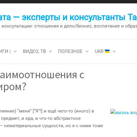
та — эксперты и консультанты Т
онсультации: отношения и дело/бизнес, воспитание и образо
ИГИ |
ВИДЕО, ТВ
ПОЛЕЗНОЕ
UKR
заимоотношения с
иром?
ие) “меня” [“Я”!] и ещё чего-то (иного) в
предмет, и еда, и что-то абстрактное
то – нематериальные сущности, но я с ними тоже