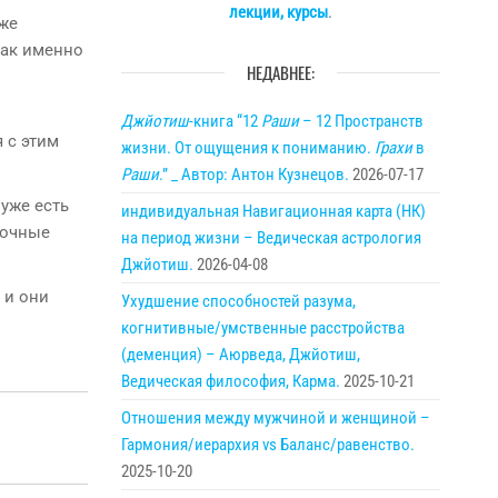
лекции, курсы
.
уже
Как именно
НЕДАВНЕЕ:
Джйотиш
-книга “12
Раши
– 12 Пространств
я с этим
жизни. От ощущения к пониманию.
Грахи
в
Раши
.” _ Автор: Антон Кузнецов.
2026-07-17
 уже есть
индивидуальная Навигационная карта (НК)
точные
на период жизни – Ведическая астрология
Джйотиш.
2026-04-08
 и они
Ухудшение способностей разума,
когнитивные/умственные расстройства
(деменция) – Аюрведа, Джйотиш,
Ведическая философия, Карма.
2025-10-21
Отношения между мужчиной и женщиной –
Гармония/иерархия vs Баланс/равенство.
2025-10-20