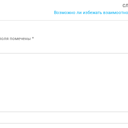
С
Возможно ли избежать взаимоотн
 поля помечены
*