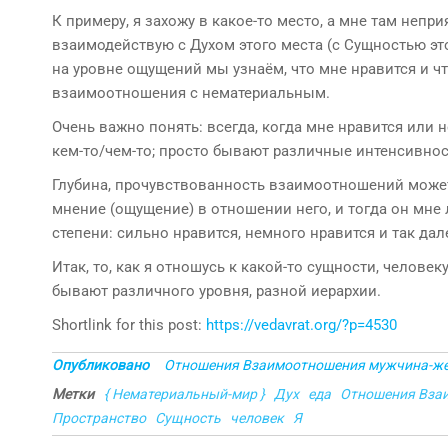
К примеру, я захожу в какое-то место, а мне там непри
взаимодействую с Духом этого места (с Сущностью эт
на уровне ощущений мы узнаём, что мне нравится и чт
взаимоотношения с нематериальным.
Очень важно понять: всегда, когда мне нравится или н
кем-то/чем-то; просто бывают различные интенсивнос
Глубина, прочувствованность взаимоотношений может б
мнение (ощущение) в отношении него, и тогда он мне 
степени: сильно нравится, немного нравится и так дале
Итак, то, как я отношусь к какой-то сущности, челове
бывают различного уровня, разной иерархии.
Shortlink for this post:
https://vedavrat.org/?p=4530
Опубликовано
Отношения Взаимоотношения мужчина-же
Метки
{ Нематериальный-мир }
Дух
еда
Отношения Вза
Пространство
Сущность
человек
Я