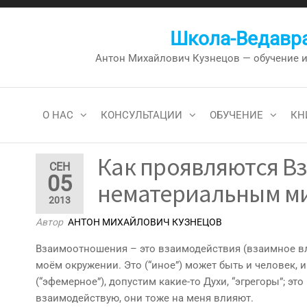
Перейти
к
Школа-Ведавра
содержимому
Антон Михайлович Кузнецов — обучение и к
О НАС
КОНСУЛЬТАЦИИ
ОБУЧЕНИЕ
КН
Как проявляются В
СЕН
05
нематериальным м
2013
Автор
АНТОН МИХАЙЛОВИЧ КУЗНЕЦОВ
Взаимоотношения – это взаимодействия (взаимное влиян
моём окружении. Это (“иное”) может быть и человек, и 
(“эфемерное”), допустим какие-то Духи, “эгрегоры”; э
взаимодействую, они тоже на меня влияют.