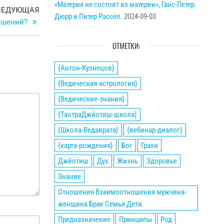
«Материя не состоит из материи», Ганс-Петер
Следующая
ЛЕДУЮЩАЯ
Дюрр и Питер Рассел.
2024-09-03
запись
ошений?
ОТМЕТКИ:
{Антон-Кузнецов}
{Ведическая-астрология}
{Ведические-знания}
{ТантраДжйотиш-школа}
{Школа-Ведаврата}
{вебинар-диалог}
{карта-рождения}
Бог
Грахи
Джйотиш
Дух
Жизнь
Здоровье
Знание
Отношения Взаимоотношения мужчина-
женщина Брак Семья Дети.
Предназначение
Принципы
Род