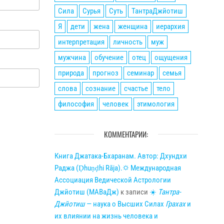
Сила
Сурья
Суть
ТантраДжйотиш
Я
дети
жена
женщина
иерархия
интерпретация
личность
муж
мужчина
обучение
отец
ощущения
природа
прогноз
семинар
семья
слова
сознание
счастье
тело
философия
человек
этимология
КОММЕНТАРИИ:
Книга Джатака-Бхаранам. Автор: Дхундхи
Раджа (Ḍhuṇḍhi Rāja).🌣 Международная
Ассоциация Ведической Астрологии
Джйотиш (МАВаДж)
к записи
☀
Тантра-
Джйотиш
— наука о Высших Силах
Грахах
и
их влиянии на жизнь человека и