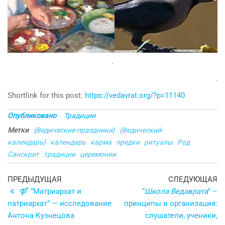
.
.
Shortlink for this post:
https://vedavrat.org/?p=11140
Опубликовано
Традиции
Метки
{Ведические-праздники}
{Ведический-
календарь}
календарь
карма
предки
ритуалы
Род
Санскрит
традиции
церемонии
Навигация
Предыдущая
С
ПРЕДЫДУЩАЯ
СЛЕДУЮЩАЯ
запись
з
⚤ “Матриархат и
“
Школа Ведаврата
” –
по
патриархат” — исследование
принципы и организация:
записям
Антона Кузнецова
слушатели, ученики,