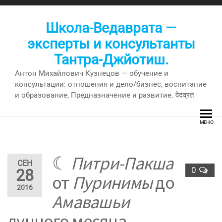
Перейти
к
Школа-Ведаврата —
содержимому
эксперты и консультанты
Тантра-Джйотиш.
Антон Михайлович Кузнецов — обучение и
консультации: отношения и дело/бизнес, воспитание
и образование, Предназначение и развитие. वेदव्रत
МЕНЮ
☾
Питри-Пакша
СЕН
0
28
от
Пуринимы
до
2016
Амавашьи
лунного месяца