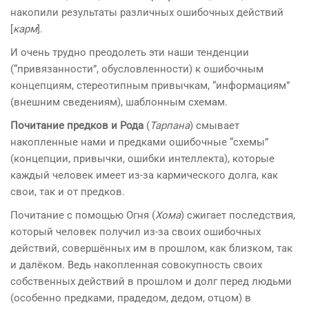
накопили результаты различных ошибочных действий
[
карм
].
И очень трудно преодолеть эти наши тенденции
(“привязанности”, обусловленности) к ошибочным
концепциям, стереотипным привычкам, “информациям”
(внешним сведениям), шаблонным схемам.
Почитание предков и Рода
(
Тарпана
) смывает
накопленные нами и предками ошибочные “схемы”
(концепции, привычки, ошибки интеллекта), которые
каждый человек имеет из-за кармического долга, как
свои, так и от предков.
Почитание с помощью Огня (
Хома
) сжигает последствия,
который человек получил из-за своих ошибочных
действий, совершённых им в прошлом, как близком, так
и далёком. Ведь накопленная совокупность своих
собственных действий в прошлом и долг перед людьми
(особенно предками, прадедом, дедом, отцом) в