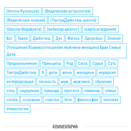
{Антон-Кузнецов}
{Ведическая-астрология}
{Ведические-знания}
{ТантраДжйотиш-школа}
{Школа-Ведаврата}
{вебинар-диалог}
{карта-рождения}
Бог
Грахи
Джйотиш
Дух
Жизнь
Здоровье
Знание
Отношения Взаимоотношения мужчина-женщина Брак Семья
Дети.
Предназначение
Принципы
Род
Сила
Сурья
Суть
ТантраДжйотиш
Я
дети
жена
женщина
иерархия
интерпретация
личность
муж
мужчина
обучение
отец
ощущения
природа
прогноз
семинар
семья
слова
сознание
счастье
тело
философия
человек
этимология
КОММЕНТАРИИ: