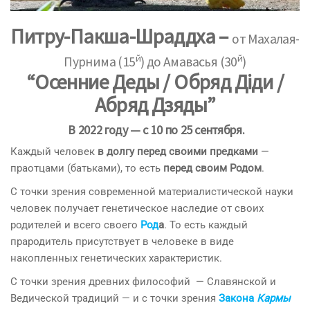
Питру-Пакша-Шраддха –
от Махалая-
й
й
Пурнима (15
) до Амавасья (30
)
“Осенние Деды / Обряд Дiди /
Абряд Дзяды”
В 2022 году — с 10 по 25 сентября.
Каждый человек
в долгу перед своими предками
—
праотцами (батьками), то есть
перед своим Родом
.
С точки зрения современной материалистической науки
человек получает генетическое наследие от своих
родителей и всего своего
Род
а
. То есть каждый
прародитель присутствует в человеке в виде
накопленных генетических характеристик.
С точки зрения древних философий — Славянской и
Ведической традиций — и с точки зрения
Закона
Кармы