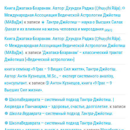
Книга Джатака-Бхаранам. Автор: Дхундхи Раджа (Ḍhuṇḍhi Rāja).🌣
Международная Ассоциация Ведической Астрологии Джйотиш
(МАВаДж)
к записи
☀
Тантра-Джйотиш
— наука о Высших Силах
Грахах
и их влиянии на жизнь человека и мироздания
{4561}
Книга Джатака-Бхаранам. Автор: Дхундхи Раджа (Ḍhuṇḍhi Rāja).
🌣 Международная Ассоциация Ведической Астрологии Джйотиш
(МАВаДж).
к записи
‘Джатака-Бхаранам’ – классический трактат
Джйотиша [«Ведической астрологии»]
книга-семінар «9 Грах – 9 Вищих Сил життя», Тантра-Джйотіш.
Автор: Антін Кузнецов, M.Sc., – експерт системного аналізу,
консультант.
к записи
➈ Антон Кузнецов, книга «9 Грах — 9
Высших Сил жизни».
☸ ШколаВедаврата — системный подход Тантра-Джйотиш. |
Аюрведа и Панчакарма – здоровье, счастье, долголетие.
к записи
☸
Школа Ведаврата
— системный подход
Тантра-Джйотиш
.
☸ ШколаВедаврата — системный подход Тантра-Джйотиш.