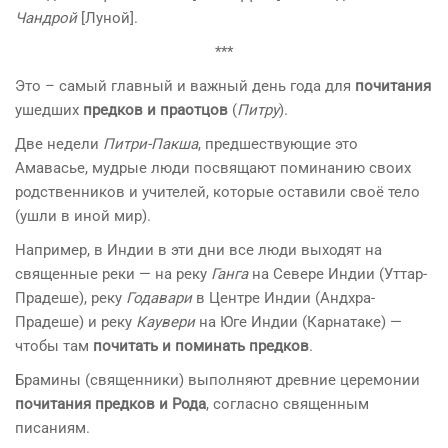
Чандрой
[Луной].
***
Это – самый главный и важный день года для
почитания
ушедших
предков и праотцов
(
Питру
).
Две недели
Питри-Пакша
, предшествующие это
Амавасье, мудрые люди посвящают поминанию своих
родственников и учителей, которые оставили своё тело
(ушли в иной мир).
Например, в Индии в эти дни все люди выходят на
священные реки — на реку
Ганга
на Севере Индии (Уттар-
Прадеше), реку
Годавари
в Центре Индии (Андхра-
Прадеше) и реку
Каувери
на Юге Индии (Карнатаке) —
чтобы там
почитать и поминать предков
.
Брамины (священники) выполняют древние церемонии
почитания предков и Рода
, согласно священным
писаниям.