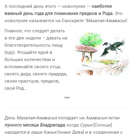
А последний день этого — новолуние —
наиболее
важный день года для поминания предков и Рода
. Это
новолуние называется на Санскрите ‘
Махалая-Амавасья
‘.
Главное, что следует делать
в эти две недели – давать на
благотворительность пищу
(еду). Угощайте едой в
больших количествах и
вспоминайте своего отца,
своего деда, своего прадеда,
своих праотцов, предков,
свой Род…
***
День
Махалая-Амавасья
попадает на
Амавасья-титхи
лунного месяца
Бхадрапада
, когда
Сурья
[Солнце]
находится в
раши
Канья
[знаке Дева] и в соединении с