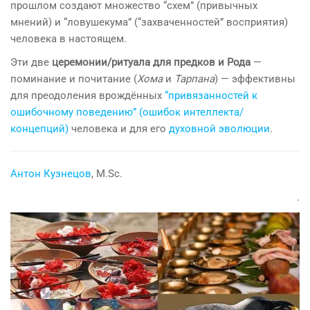
прошлом создают множество “схем” (привычных
мнений) и “ловушекума” (“захваченностей” восприятия)
человека в настоящем.
Эти две
церемонии/ритуала для предков и Рода
—
поминание и почитание (
Хома
и
Тарпана
) — эффективны
для преодоления врождённых
“привязанностей к
ошибочному поведению” (ошибок интеллекта/
концепций)
человека и для его
духовной эволюции
.
Антон Кузнецов
, M.Sc.
.