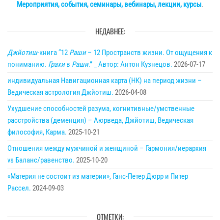
Мероприятия, события, семинары, вебинары, лекции, курсы
.
НЕДАВНЕЕ:
Джйотиш
-книга “12
Раши
– 12 Пространств жизни. От ощущения к
пониманию.
Грахи
в
Раши
.” _ Автор: Антон Кузнецов.
2026-07-17
индивидуальная Навигационная карта (НК) на период жизни –
Ведическая астрология Джйотиш.
2026-04-08
Ухудшение способностей разума, когнитивные/умственные
расстройства (деменция) – Аюрведа, Джйотиш, Ведическая
философия, Карма.
2025-10-21
Отношения между мужчиной и женщиной – Гармония/иерархия
vs Баланс/равенство.
2025-10-20
«Материя не состоит из материи», Ганс-Петер Дюрр и Питер
Рассел.
2024-09-03
ОТМЕТКИ: