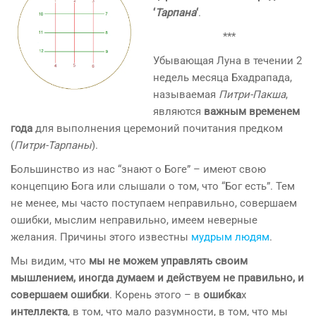
‘
Тарпана
‘
.
***
Убывающая Луна в течении 2
недель месяца Бхадрапада,
называемая
Питри-Пакша
,
являются
важным временем
года
для выполнения церемоний почитания предком
(
Питри-Тарпаны
).
Большинство из нас “знают о Боге” – имеют свою
концепцию Бога или слышали о том, что “Бог есть”. Тем
не менее, мы часто поступаем неправильно, совершаем
ошибки, мыслим неправильно, имеем неверные
желания. Причины этого известны
мудрым людям
.
Мы видим, что
мы не можем управлять своим
мышлением, иногда думаем и действуем не правильно, и
совершаем ошибки
. Корень этого – в
ошибка
х
интеллекта
, в том, что мало разумности, в том, что мы