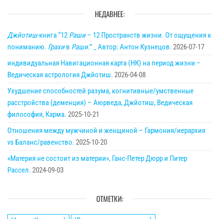
НЕДАВНЕЕ:
Джйотиш
-книга “12
Раши
– 12 Пространств жизни. От ощущения к
пониманию.
Грахи
в
Раши
.” _ Автор: Антон Кузнецов.
2026-07-17
индивидуальная Навигационная карта (НК) на период жизни –
Ведическая астрология Джйотиш.
2026-04-08
Ухудшение способностей разума, когнитивные/умственные
расстройства (деменция) – Аюрведа, Джйотиш, Ведическая
философия, Карма.
2025-10-21
Отношения между мужчиной и женщиной – Гармония/иерархия
vs Баланс/равенство.
2025-10-20
«Материя не состоит из материи», Ганс-Петер Дюрр и Питер
Рассел.
2024-09-03
ОТМЕТКИ: