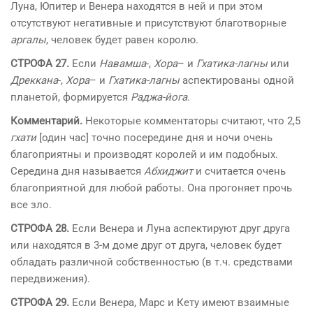
Луна, Юпитер и Венера находятся в ней и при этом
отсутствуют негативные и присутствуют благотворные
аргалы
, человек будет равен королю.
СТРОФА 27.
Если
Навамша
-,
Хора
– и
Гхатика-лагны
или
Дреккана
-,
Хора
– и
Гхатика-лагны
аспектированы одной
планетой, формируется
Раджа-йога
.
Комментарий.
Некоторые комментаторы считают, что 2,5
гхати
[один час] точно посередине дня и ночи очень
благоприятны и производят королей и им подобных.
Середина дня называется
Абхиджит
и считается очень
благоприятной для любой работы. Она прогоняет прочь
все зло.
СТРОФА 28.
Если Венера и Луна аспектируют друг друга
или находятся в 3-м доме друг от друга, человек будет
обладать различной собственностью (в т.ч. средствами
передвижения).
СТРОФА 29.
Если Венера, Марс и Кету имеют взаимные