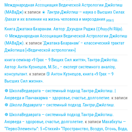
Международная Ассоциация Ведической Астрологии Джйотиш
(МАВаДж)
к записи
☀
Тантра-Джйотиш
— наука о Высших Силах
Грахах
и их влиянии на жизнь человека и мироздания
{4561}
Книга Джатака-Бхаранам. Автор: Дхундхи Раджа (Ḍhuṇḍhi Rāja).
🌣 Международная Ассоциация Ведической Астрологии Джйотиш
(МАВаДж).
к записи
‘Джатака-Бхаранам’ – классический трактат
Джйотиша [«Ведической астрологии»]
книга-семінар «9 Грах – 9 Вищих Сил життя», Тантра-Джйотіш.
Автор: Антін Кузнецов, M.Sc., – експерт системного аналізу,
консультант.
к записи
➈ Антон Кузнецов, книга «9 Грах — 9
Высших Сил жизни».
☸ ШколаВедаврата — системный подход Тантра-Джйотиш. |
Аюрведа и Панчакарма – здоровье, счастье, долголетие.
к записи
☸
Школа Ведаврата
— системный подход
Тантра-Джйотиш
.
☸ ШколаВедаврата — системный подход Тантра-Джйотиш.
Аюрведа – здоровье, счастье, долголетие.
к записи
Махабхуты —
“ПервоЭлементы”: 5 «Стихий» “Пространство, Воздух, Огонь, Вода,