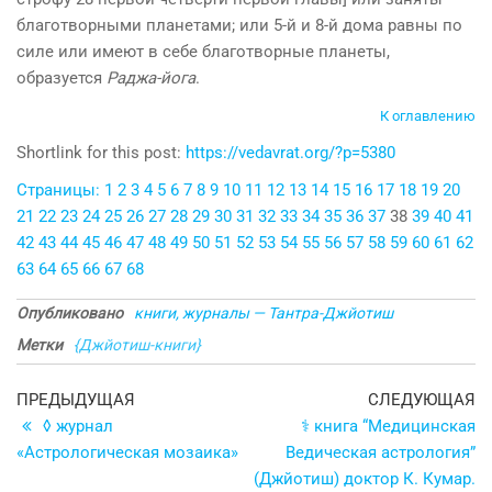
благотворными планетами; или 5-й и 8-й дома равны по
силе или имеют в себе благотворные планеты,
образуется
Раджа-йога
.
К оглавлению
Shortlink for this post:
https://vedavrat.org/?p=5380
Страницы:
1
2
3
4
5
6
7
8
9
10
11
12
13
14
15
16
17
18
19
20
21
22
23
24
25
26
27
28
29
30
31
32
33
34
35
36
37
38
39
40
41
42
43
44
45
46
47
48
49
50
51
52
53
54
55
56
57
58
59
60
61
62
63
64
65
66
67
68
Опубликовано
книги, журналы — Тантра-Джйотиш
Метки
{Джйотиш-книги}
Навигация
Предыдущая
С
ПРЕДЫДУЩАЯ
СЛЕДУЮЩАЯ
запись
з
◊ журнал
⚕ книга “Медицинская
по
«Астрологическая мозаика»
Ведическая астрология”
записям
(Джйотиш) доктор К. Кумар.