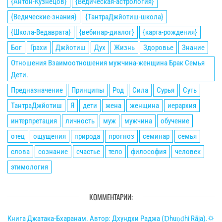
{Антон-Кузнецов}
{Ведическая-астрология}
{Ведические-знания}
{ТантраДжйотиш-школа}
{Школа-Ведаврата}
{вебинар-диалог}
{карта-рождения}
Бог
Грахи
Джйотиш
Дух
Жизнь
Здоровье
Знание
Отношения Взаимоотношения мужчина-женщина Брак Семья
Дети.
Предназначение
Принципы
Род
Сила
Сурья
Суть
ТантраДжйотиш
Я
дети
жена
женщина
иерархия
интерпретация
личность
муж
мужчина
обучение
отец
ощущения
природа
прогноз
семинар
семья
слова
сознание
счастье
тело
философия
человек
этимология
КОММЕНТАРИИ:
Книга Джатака-Бхаранам. Автор: Дхундхи Раджа (Ḍhuṇḍhi Rāja).🌣