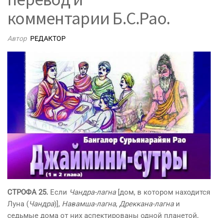
комментарии Б.С.Рао.
Автор
РЕДАКТОР
СТРОФА 25.
Если
Чандра-лагна
[дом, в котором находится
Луна (
Чандра
)],
Навамша-лагна
,
Дреккана-лагна
и
седьмые дома от них аспектированы одной планетой,