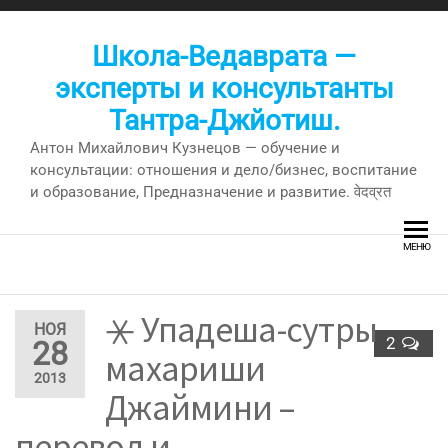
Перейти
к
Школа-Ведаврата —
содержимому
эксперты и консультанты
Тантра-Джйотиш.
Антон Михайлович Кузнецов — обучение и
консультации: отношения и дело/бизнес, воспитание
и образование, Предназначение и развитие. वेदव्रत
МЕНЮ
⚹ Упадеша-сутры
НОЯ
2
28
махариши
2013
Джаймини –
перевод и