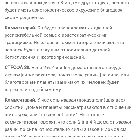
аспекты или находятся в 3-м доме друг от друга, человек
будет иметь аристократическое окружение благодаря
своим родителям.
Комментарий.
Он будет принадлежать к древней
респектабельной семье с аристократическими
традициями. Некоторые комментаторы отмечают, что
человек будет сведущим относительно деталей
богослужения и жертвоприношений.
СТРОФА 30.
Если 2-й, 4-й и 5-й дома от какого-нибудь
караки
[сигнификатора, показателя] равны [по силе] или
благотворные планеты занимают их, человек будет
царем или подобным ему.
Комментарий.
У нас есть
караки
(показатели) для всех
событий. Дома и планеты рассматриваются в отношении
этих
карак
, или “хозяев событий”. Некоторые
комментаторы говорят, что если 2-й и 4-й дома от
караки
равны по силе [относительно силы знаков и домов см.
строфу 28 первой четверти первой главы] или заняты