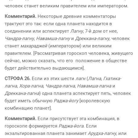
человек станет великим правителем или императором.
Комментарий.
Некоторые древние комментаторы
трактуют это так: если одна планета находится в
соединении или аспектирует
Лагну
, 7-й дом от нее,
Чандра-лагну
,
Навамша-лагну
и
Дреккана-лагну
, человек
станет
махараджей
(императором) или великим
правителем. [Рассматривая гороскоп человека, живущего
сейчас, можно сказать, что его положение в обществе
будет действительно выдающимся].
СТРОФА 26.
Если из этих шести
лагн
(
Лагна
,
Гхатика-
лагна
,
Хора-лагна
,
Чандра-лагна
,
Навамша-лагна
и
Дреккана-лагна
) одна планета аспектирует пять, человек
будет иметь обычную
Раджа-йогу
[королевскую
комбинацию планет].
Комментарий.
Если присутствует эта комбинация, в
гороскопе формируется
Раджа-йога
. Если
экзальтированная планета занимает
Арудха-лагну
, или