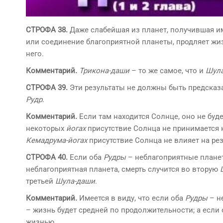
СТРОФА 38.
Даже слабейшая из планет, получившая 
или соединение благоприятной планеты, продляет жи
него.
Комментарий.
Трикона-даши
– то же самое, что и
Шул
СТРОФА 39.
Эти результаты не должны быть предсказан
Рудр
.
Комментарий.
Если там находится Солнце, оно не буд
некоторых
йогах
присутствие Солнца не принимается 
Кемадрума-йогах
присутствие Солнца не влияет на рез
СТРОФА 40.
Если оба
Рудры
– неблагоприятные планет
неблагоприятная планета, смерть случится во вторую
третьей
Шула-даши
.
Комментарий.
Имеется в виду, что если оба
Рудры
– не
– жизнь будет средней по продолжительности; а если
жизнью.