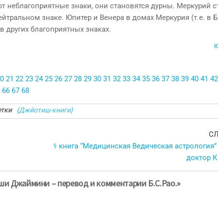
т неблагоприятные знаки, они становятся дурны. Меркурий с
ейтральном знаке. Юпитер и Венера в домах Меркурия (т.е. в 
в других благоприятных знаках.
К
0
21
22
23
24
25
26
27
28
29
30
31
32
33
34
35
36
37
38
39
40
41
42
66
67
68
тки
{Джйотиш-книги}
С
⚕ книга “Медицинская Ведическая астрология”
доктор К
ши Джаймини – перевод и комментарии Б.С.Рао.»