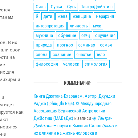
Сила
Сурья
Суть
ТантраДжйотиш
уется
Я
дети
жена
женщина
иерархия
итанам
интерпретация
личность
муж
мужчина
обучение
отец
ощущения
ов. В их
природа
прогноз
семинар
семья
вали свои
слова
сознание
счастье
тело
сти на
философия
человек
этимология
ие
их для
амихиры и
КОММЕНТАРИИ:
Книга Джатака-Бхаранам. Автор: Дхундхи
 и
Раджа (Ḍhuṇḍhi Rāja).🌣 Международная
м идет
Ассоциация Ведической Астрологии
руется как
Джйотиш (МАВаДж)
к записи
☀
Тантра-
мают
Джйотиш
— наука о Высших Силах
Грахах
и
ановятся
их влиянии на жизнь человека и
они