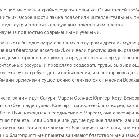
яющие мыслить и крайне содержательные. От читателей треб
мнить их. Особенности языка позволили интеллектуальным т
 виде сутр и оставить следующим поколениям пласты
е изучена полностью современными учеными.
ить хотя бы одну сутру, сравнимую с сутрами древних мудрец
ченная благодаря аскетизму], они вели простую жизнь, разви
 и демонстрировали примеры преданности и сосредоточенно
ментальные ресурсы и позволяло создавать труды, вызывающ
. Эта сутра требует долгих объяснений, и я постараюсь дать 
жаймини временами существенно отличаются от мнения Варах
та, за ним идут Сатурн, Марс и Солнце; Юпитер, Кету, Венера
я слабее предыдущей. Юпитер – наиболее благотворен, за ни
. Если Луна находится в соединении с Марсом, она классифици
ятная планета. Если Солнце или другие дурные планеты зани
отворными. Если они занимают благоприятные знаки, они ст
венно благоприятные планеты занимают благотворные знаки, 