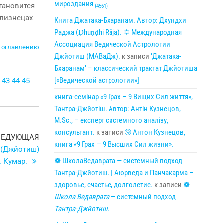
мироздания
тановится
{4561}
Близнецах
Книга Джатака-Бхаранам. Автор: Дхундхи
Раджа (Ḍhuṇḍhi Rāja). 🌣 Международная
Ассоциация Ведической Астрологии
 оглавлению
Джйотиш (МАВаДж).
к записи
‘Джатака-
Бхаранам’ – классический трактат Джйотиша
[«Ведической астрологии»]
43
44
45
книга-семінар «9 Грах – 9 Вищих Сил життя»,
Тантра-Джйотіш. Автор: Антін Кузнецов,
M.Sc., – експерт системного аналізу,
консультант.
к записи
➈ Антон Кузнецов,
Следующая
ЛЕДУЮЩАЯ
книга «9 Грах — 9 Высших Сил жизни».
запись
 (Джйотиш)
☸ ШколаВедаврата — системный подход
. Кумар.
Тантра-Джйотиш. | Аюрведа и Панчакарма –
здоровье, счастье, долголетие.
к записи
☸
Школа Ведаврата
— системный подход
Тантра-Джйотиш
.