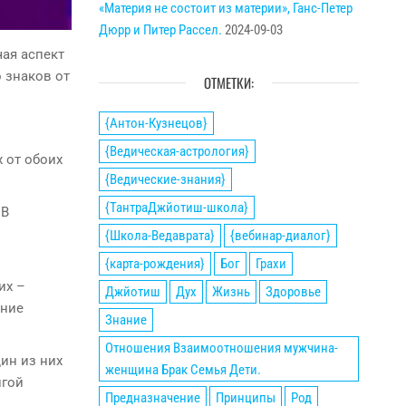
«Материя не состоит из материи», Ганс-Петер
Дюрр и Питер Рассел.
2024-09-03
ая аспект
о знаков от
ОТМЕТКИ:
{Антон-Кузнецов}
{Ведическая-астрология}
 от обоих
{Ведические-знания}
{ТантраДжйотиш-школа}
 В
{Школа-Ведаврата}
{вебинар-диалог}
{карта-рождения}
Бог
Грахи
их –
Джйотиш
Дух
Жизнь
Здоровье
ение
Знание
Отношения Взаимоотношения мужчина-
ин из них
женщина Брак Семья Дети.
лгой
Предназначение
Принципы
Род