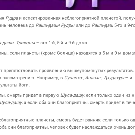
имя
Рудра
и аспектированная неблагоприятной планетой, получ
знь человека до
Раши-даши Рудры
или до
Раши-даш
5-го и 9-г
а-даши
.
Триконы
– это 1-й, 5-й и 9-й дома.
ы, если планеты (кроме Солнца) находятся в 5-м и 9-м домах
ет препятствовать проявлению вышеупомянутых результатов.
к рассмотрению. Например, в
Сунапха
-,
Анапха
-,
Дхурдхура
– и
ультаты йоги.
ы, смерть придет в первую
Шула-дашу
; если только один из н
Шула-дашу
; а если оба они благоприятны, смерть придет в теч
благоприятные планеты, смерть будет ранняя; если только од
 оба они благоприятны, человек будет наслаждаться очень до