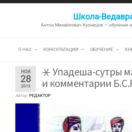
Перейти
к
Школа-Ведавра
содержимому
Антон Михайлович Кузнецов — обучение и к
О НАС
КОНСУЛЬТАЦИИ
ОБУЧЕНИЕ
КН
⚹ Упадеша-сутры м
НОЯ
28
и комментарии Б.С.
2013
Автор
РЕДАКТОР