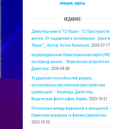
лекции, курсы
.
НЕДАВНЕЕ:
Джйотиш
-книга “12
Раши
– 12 Пространств
жизни. От ощущения к пониманию.
Грахи
в
Раши
.” _ Автор: Антон Кузнецов.
2026-07-17
индивидуальная Навигационная карта (НК)
на период жизни – Ведическая астрология
Джйотиш.
2026-04-08
Ухудшение способностей разума,
когнитивные/умственные расстройства
(деменция) – Аюрведа, Джйотиш,
Ведическая философия, Карма.
2025-10-21
Отношения между мужчиной и женщиной –
Гармония/иерархия vs Баланс/равенство.
2025-10-20