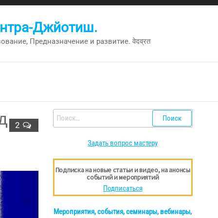
антра-Джйотиш.
вание, Предназначение и развитие. वेदव्रत
д
Найти:
2
Задать вопрос мастеру
Подписка на новые статьи и видео, на анонсы
событий и мероприятий
Подписаться
Мероприятия, события, семинары, вебинары,