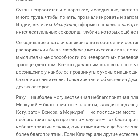
Сутры непростительно короткие, мелодичные, заставл
много труда, чтобы понять, проанализировать и запо
Индии, великим
Махариши
, оформить правила
шастр
в
интеллектуальных сокровищ, глубина которых ещё н
Сегодняшние знатоки санскрита не в состоянии состав
распоряжении была
тапобала
[мистическая сила, полу
мыслительные способности до невероятных пределов
трансцендентном. Всё это давало им колоссальные 
восхищение у наиболее продвинутых ученых наших дней
блага моих читателей. Точка зрения и объяснения Д
других авторов.
Раху – наиболее могущественная неблагоприятная плане
Меркурий – благоприятные планеты, каждая следующа
Кету, затем Венера, а Меркурий – на последнем месте
неблагоприятная, в противном случае – как благопри
неблагоприятные знаки, они становятся еще более зл
более благоприятны. Если Юпитер или другие естест