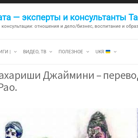
та — эксперты и консультанты Т
онсультации: отношения и дело/бизнес, воспитание и образо
ИГИ |
ВИДЕО, ТВ
ПОЛЕЗНОЕ
UKR
ахариши Джаймини – перево
Рао.