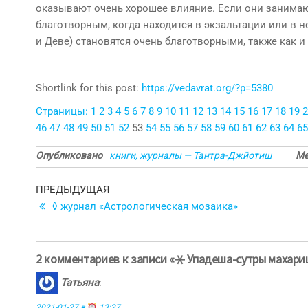
оказывают очень хорошее влияние. Если они занимаю
благотворным, когда находится в экзальтации или в н
и Деве) становятся очень благотворными, также как и 
Shortlink for this post:
https://vedavrat.org/?p=5380
Страницы:
1
2
3
4
5
6
7
8
9
10
11
12
13
14
15
16
17
18
19
2
46
47
48
49
50
51
52
53
54
55
56
57
58
59
60
61
62
63
64
65
Опубликовано
книги, журналы — Тантра-Джйотиш
Ме
Навигация
Предыдущая
ПРЕДЫДУЩАЯ
запись
◊ журнал «Астрологическая мозаика»
по
записям
2 комментариев к записи «⚹ Упадеша-сутры махари
Татьяна
:
2021-01-27 в
13:27