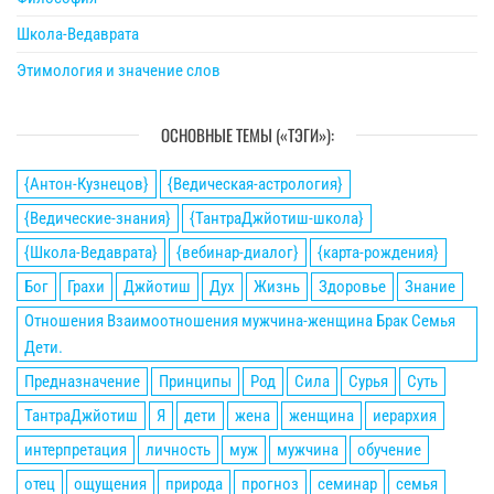
Школа-Ведаврата
Этимология и значение слов
ОСНОВНЫЕ ТЕМЫ («ТЭГИ»):
{Антон-Кузнецов}
{Ведическая-астрология}
{Ведические-знания}
{ТантраДжйотиш-школа}
{Школа-Ведаврата}
{вебинар-диалог}
{карта-рождения}
Бог
Грахи
Джйотиш
Дух
Жизнь
Здоровье
Знание
Отношения Взаимоотношения мужчина-женщина Брак Семья
Дети.
Предназначение
Принципы
Род
Сила
Сурья
Суть
ТантраДжйотиш
Я
дети
жена
женщина
иерархия
интерпретация
личность
муж
мужчина
обучение
отец
ощущения
природа
прогноз
семинар
семья