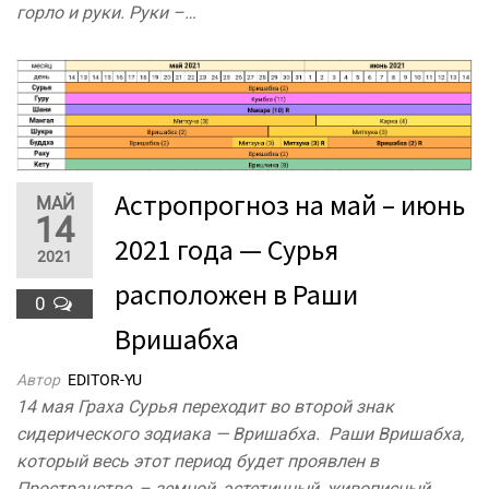
горло и руки. Руки –…
Астропрогноз на май – июнь
МАЙ
14
2021 года — Сурья
2021
расположен в Раши
0
Вришабха
Автор
EDITOR-YU
14 мая Граха Сурья переходит во второй знак
сидерического зодиака — Вришабха. Раши Вришабха,
который весь этот период будет проявлен в
Пространстве, – земной, эстетичный, живописный,