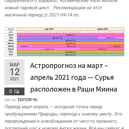
сидерического зодиака). Космические часы начали
новый годовой цикл. Рекомендации на этот
месячный период (с 2021-04-14 по…
Астропрогноз на март –
МАР
12
апрель 2021 года — Сурья
2021
расположен в Раши Миина
0
Автор
EDITOR-YU
Период март-апрель — исходная точка перед
пробуждением Природы, переход к новому циклу. Это
перерождение и освобождение от чего-то прежнего,
последний шаг к новому витку жизни. Все мы сейчас в