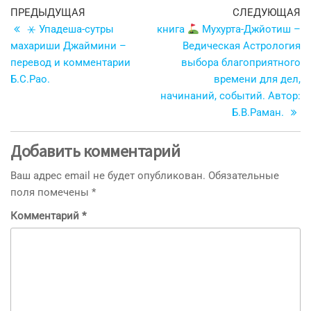
Навигация
Предыдущая
С
ПРЕДЫДУЩАЯ
СЛЕДУЮЩАЯ
запись
з
⚹ Упадеша-сутры
книга
Мухурта-Джйотиш –
по
махариши Джаймини –
Ведическая Астрология
записям
перевод и комментарии
выбора благоприятного
Б.С.Рао.
времени для дел,
начинаний, событий. Автор:
Б.В.Раман.
Добавить комментарий
Ваш адрес email не будет опубликован.
Обязательные
поля помечены
*
Комментарий
*