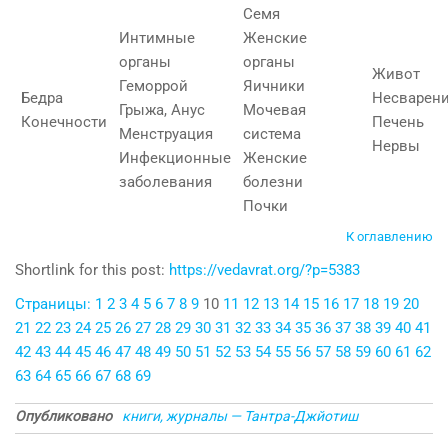
Семя
Интимные
Женские
органы
органы
Живот
Геморрой
Яичники
Бедра
Несварен
Грыжа, Анус
Мочевая
Конечности
Печень
Менструация
система
Нервы
Инфекционные
Женские
заболевания
болезни
Почки
К оглавлению
Shortlink for this post:
https://vedavrat.org/?p=5383
Страницы:
1
2
3
4
5
6
7
8
9
10
11
12
13
14
15
16
17
18
19
20
21
22
23
24
25
26
27
28
29
30
31
32
33
34
35
36
37
38
39
40
41
42
43
44
45
46
47
48
49
50
51
52
53
54
55
56
57
58
59
60
61
62
63
64
65
66
67
68
69
Опубликовано
книги, журналы — Тантра-Джйотиш