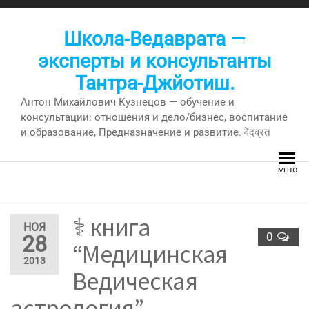
Перейти
к
Школа-Ведаврата —
содержимому
эксперты и консультанты
Тантра-Джйотиш.
Антон Михайлович Кузнецов — обучение и
консультации: отношения и дело/бизнес, воспитание
и образование, Предназначение и развитие. वेदव्रत
МЕНЮ
⚕ книга
НОЯ
0
28
“Медицинская
2013
Ведическая
астрология”