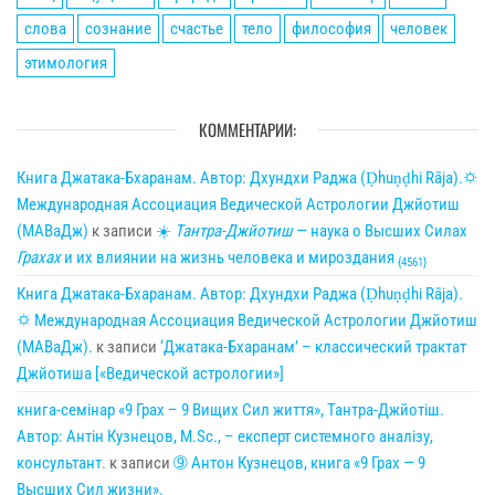
слова
сознание
счастье
тело
философия
человек
этимология
КОММЕНТАРИИ:
Книга Джатака-Бхаранам. Автор: Дхундхи Раджа (Ḍhuṇḍhi Rāja).🌣
Международная Ассоциация Ведической Астрологии Джйотиш
(МАВаДж)
к записи
☀
Тантра-Джйотиш
— наука о Высших Силах
Грахах
и их влиянии на жизнь человека и мироздания
{4561}
Книга Джатака-Бхаранам. Автор: Дхундхи Раджа (Ḍhuṇḍhi Rāja).
🌣 Международная Ассоциация Ведической Астрологии Джйотиш
(МАВаДж).
к записи
‘Джатака-Бхаранам’ – классический трактат
Джйотиша [«Ведической астрологии»]
книга-семінар «9 Грах – 9 Вищих Сил життя», Тантра-Джйотіш.
Автор: Антін Кузнецов, M.Sc., – експерт системного аналізу,
консультант.
к записи
➈ Антон Кузнецов, книга «9 Грах — 9
Высших Сил жизни».