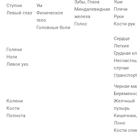
Зубы, Глаза
Уши
Ступни
Ум
Миндалевидная
Плечи
Левый глаз
Физическое
железа
Руки
тело
Голос
Кости рук
Головные боли
Сердце
Легкие
Голени
Грудная к
Ноги
Несчастн
Левое ухо
случаи
(транспор
Черная ма
Беременн
Колени
Желчный
Кости
пузырь
Полнота
Кишечник,
Лоно
Кости сп