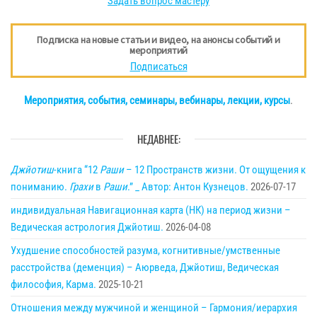
Задать вопрос мастеру
Подписка на новые статьи и видео, на анонсы событий и
мероприятий
Подписаться
Мероприятия, события, семинары, вебинары, лекции, курсы
.
НЕДАВНЕЕ:
Джйотиш
-книга “12
Раши
– 12 Пространств жизни. От ощущения к
пониманию.
Грахи
в
Раши
.” _ Автор: Антон Кузнецов.
2026-07-17
индивидуальная Навигационная карта (НК) на период жизни –
Ведическая астрология Джйотиш.
2026-04-08
Ухудшение способностей разума, когнитивные/умственные
расстройства (деменция) – Аюрведа, Джйотиш, Ведическая
философия, Карма.
2025-10-21
Отношения между мужчиной и женщиной – Гармония/иерархия