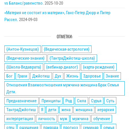
vs Баланс/равенство.
2025-10-20
«Материя не состоит из материи», Ганс-Петер Дюрр и Питер
Рассел.
2024-09-03
ОТМЕТКИ:
{Антон-Кузнецов}
{Ведическая-астрология}
{Ведические-знания}
{ТантраДжйотиш-школа}
{Школа-Ведаврата}
{вебинар-диалог}
{карта-рождения}
Бог
Грахи
Джйотиш
Дух
Жизнь
Здоровье
Знание
Отношения Взаимоотношения мужчина-женщина Брак Семья
Дети.
Предназначение
Принципы
Род
Сила
Сурья
Суть
ТантраДжйотиш
Я
дети
жена
женщина
иерархия
интерпретация
личность
муж
мужчина
обучение
отец
ощущения
природа
прогноз
семинар
семья