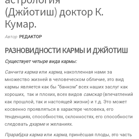
(Джйотиш) доктор К.
Кумар.
Автор
РЕДАКТОР
РАЗНОВИДНОСТИ КАРМЫ И ДЖЙОТИШ
Существует четыре вида кармы:
Санчита карма
или
карма,
накопленная нами за
множество жизней в человеческом обличие, это вид
кармы является как бы “банком” всех наших заслуг как
хороших, так и плохих, всех видов
самскар
(впечатлений
как прошлой, так и настоящей жизни) и т.д. Это может
косвенно проявляться в характере человека, его
тенденциях, способностях, склонностях, его способности
следовать
дхарме
и желаниях.
Прарабдха карма
или
карма,
принёсшая плоды, это часть