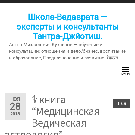
Перейти
к
Школа-Ведаврата —
содержимому
эксперты и консультанты
Тантра-Джйотиш.
Антон Михайлович Кузнецов — обучение и
консультации: отношения и дело/бизнес, воспитание
и образование, Предназначение и развитие. वेदव्रत
МЕНЮ
⚕ книга
НОЯ
0
28
“Медицинская
2013
Ведическая
астрология”