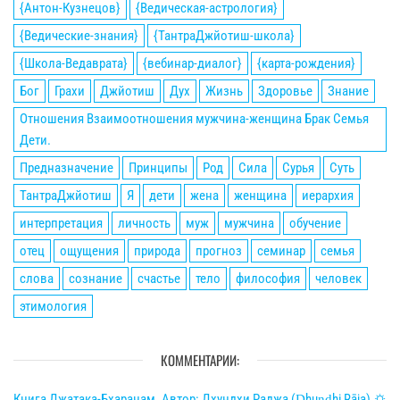
{Антон-Кузнецов}
{Ведическая-астрология}
{Ведические-знания}
{ТантраДжйотиш-школа}
{Школа-Ведаврата}
{вебинар-диалог}
{карта-рождения}
Бог
Грахи
Джйотиш
Дух
Жизнь
Здоровье
Знание
Отношения Взаимоотношения мужчина-женщина Брак Семья
Дети.
Предназначение
Принципы
Род
Сила
Сурья
Суть
ТантраДжйотиш
Я
дети
жена
женщина
иерархия
интерпретация
личность
муж
мужчина
обучение
отец
ощущения
природа
прогноз
семинар
семья
слова
сознание
счастье
тело
философия
человек
этимология
КОММЕНТАРИИ:
Книга Джатака-Бхаранам. Автор: Дхундхи Раджа (Ḍhuṇḍhi Rāja).🌣