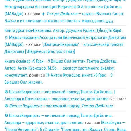
Международная Ассоциация Ведической Астрологии Джйотиш
(МАВаДж)
к записи
☀
Тантра-Джйотиш
— наука о Высших Силах
Грахах
и их влиянии на жизнь человека и мироздания
{4561}
Книга Джатака-Бхаранам. Автор: Дхундхи Раджа (Ḍhuṇḍhi Rāja).
🌣 Международная Ассоциация Ведической Астрологии Джйотиш
(МАВаДж).
к записи
‘Джатака-Бхаранам’ – классический трактат
Джйотиша [«Ведической астрологии»]
книга-семінар «9 Грах – 9 Вищих Сил життя», Тантра-Джйотіш.
Автор: Антін Кузнецов, M.Sc., – експерт системного аналізу,
консультант.
к записи
➈ Антон Кузнецов, книга «9 Грах — 9
Высших Сил жизни».
☸ ШколаВедаврата — системный подход Тантра-Джйотиш. |
Аюрведа и Панчакарма – здоровье, счастье, долголетие.
к записи
☸
Школа Ведаврата
— системный подход
Тантра-Джйотиш
.
☸ ШколаВедаврата — системный подход Тантра-Джйотиш.
Аюрведа – здоровье, счастье, долголетие.
к записи
Махабхуты —
“ПервоЭлементы”: 5 «Стихий» “Пространство, Воздух, Огонь, Вода,