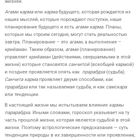
жизней.
Агами карма
или
карма
будущего, которая рождается из
наших мыслей, которые порождают поступки, наше
планирование будущего и есть
агами карма
. Планы,
которые мы строим сегодня, могут стать реальностью
завтра. Планирование – это
агами
, а выполнение –
крийаман
. Таким образом,
агами
(планирование)
управляет
крийаман
(действиями, свершаемыми в этой
жизни) которые становятся
санчитой
(всеобщей кармой)
и позднее проявляется опять как
прарабдха
(судьба).
Санчита
карма
проявляет двумя способами, как
прарабдха
или так называемая судьба, и как
самскара
или тенденции.
В настоящей жизни мы испытываем влияние
кармы
парарабдха
. Иными словами, гороскоп указывает на ту
часть прошлой жизни, которая является судьбой в этой
жизни. Поэтому астро­логические предсказания — суть
тенденции природы в их завершенности или проявлении,