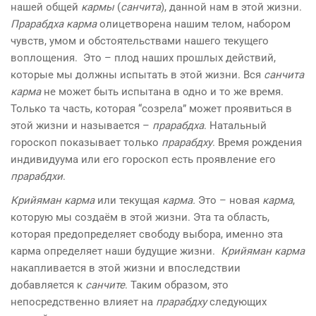
нашей общей
кармы
(
санчита
), данной нам в этой жизни.
Прарабдха карма
олицетворена нашим телом, набором
чувств, умом и обстоятельствами нашего текущего
воплощения. Это – плод наших прошлых действий,
которые мы должны испытать в этой жизни. Вся
санчита
карма
не может быть испытана в одно и то же время.
Только та часть, которая “созрела” может проявиться в
этой жизни и называется –
прарабдха
. Натальный
гороскоп показывает только
прарабдху
. Время рождения
индивидуума или его гороскоп есть проявление его
прарабдхи
.
Крийяман карма
или текущая
карма.
Это – новая
карма
,
которую мы создаём в этой жизни. Эта та область,
которая предопределяет свободу выбора, именно эта
карма определяет наши будущие жизни.
Крийяман
карма
накапливается в этой жизни и впоследствии
добавляется к
санчите
. Таким образом, это
непосредственно влияет на
прарабдху
следующих