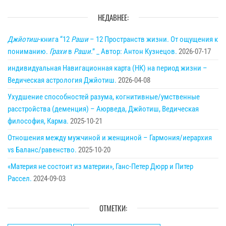
НЕДАВНЕЕ:
Джйотиш
-книга “12
Раши
– 12 Пространств жизни. От ощущения к
пониманию.
Грахи
в
Раши
.” _ Автор: Антон Кузнецов.
2026-07-17
индивидуальная Навигационная карта (НК) на период жизни –
Ведическая астрология Джйотиш.
2026-04-08
Ухудшение способностей разума, когнитивные/умственные
расстройства (деменция) – Аюрведа, Джйотиш, Ведическая
философия, Карма.
2025-10-21
Отношения между мужчиной и женщиной – Гармония/иерархия
vs Баланс/равенство.
2025-10-20
«Материя не состоит из материи», Ганс-Петер Дюрр и Питер
Рассел.
2024-09-03
ОТМЕТКИ: