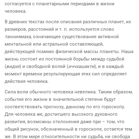
согласуется с планетарными периодами в жизни
человека.
В древних текстах после описания различных планет, их
размеров, расстояний и т. п. используется слово
танниямаха
, означающее существование активной
ментальной или астраль­ной составляющей,
действующей помимо физической массы планеты. Наша
жизнь состоит из постоянной борьбы между судьбой
(
видхи
) и свободной волей (
иччхашакти
), и в каждый
момент времени результирующая этих сил определяет
действия человека.
Сила воли обычного человека невелика. Таким образом,
события его жизни в значительной степени будут
соответство­вать прогнозу, данному по его гороскопу.
Для человека же, достигшего высокого духовного
развития, возможны отклоне­ния даже при – том, что
общий рисунок, обозначенный в горос­копе, остается тем
же. В этом мире относительности ни судьба, ни свобода