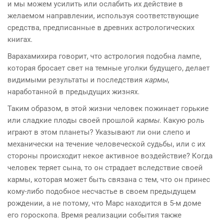
и мы можем усилить или ослабить их действие в
желаемом направлении, используя со­ответствующие
средства, предписанные в древних астрологи­ческих
книгах.
Варахамихира говорит, что астрология подобна лампе,
кото­рая бросает свет на темные уголки будущего, делает
видимыми результаты и последствия
кармы
,
наработанной в предыдущих жизнях.
Таким образом, в этой жизни человек пожинает горькие
или сладкие плоды своей прошлой
кармы
. Какую роль
играют в этом планеты? Указывают ли они слепо и
механически на течение человеческой судьбы, или с их
стороны происходит некое активное воздействие? Когда
человек теряет сына, то он страдает вследствие своей
кармы, которая может быть связана с тем, что он принес
кому-либо подобное несчастье в своем предыдущем
рождении, а не потому, что Марс находится в 5-м доме
его гороскопа. Время реализации события также