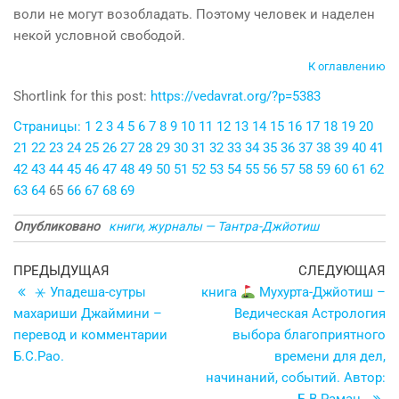
воли не могут возобладать. Поэтому человек и наделен
некой условной свободой.
К оглавлению
Shortlink for this post:
https://vedavrat.org/?p=5383
Страницы:
1
2
3
4
5
6
7
8
9
10
11
12
13
14
15
16
17
18
19
20
21
22
23
24
25
26
27
28
29
30
31
32
33
34
35
36
37
38
39
40
41
42
43
44
45
46
47
48
49
50
51
52
53
54
55
56
57
58
59
60
61
62
63
64
65
66
67
68
69
Опубликовано
книги, журналы — Тантра-Джйотиш
Навигация
Предыдущая
С
ПРЕДЫДУЩАЯ
СЛЕДУЮЩАЯ
запись
з
⚹ Упадеша-сутры
книга
Мухурта-Джйотиш –
по
махариши Джаймини –
Ведическая Астрология
записям
перевод и комментарии
выбора благоприятного
Б.С.Рао.
времени для дел,
начинаний, событий. Автор: