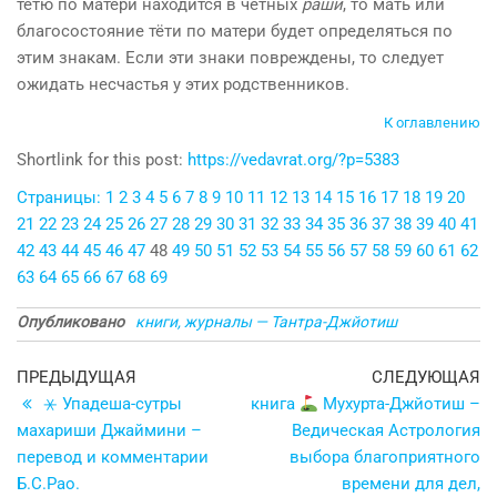
тётю по матери находится в чётных
раши
, то мать или
благосостояние тёти по матери будет определяться по
этим знакам. Если эти знаки повреждены, то следует
ожидать несчастья у этих родственников.
К оглавлению
Shortlink for this post:
https://vedavrat.org/?p=5383
Страницы:
1
2
3
4
5
6
7
8
9
10
11
12
13
14
15
16
17
18
19
20
21
22
23
24
25
26
27
28
29
30
31
32
33
34
35
36
37
38
39
40
41
42
43
44
45
46
47
48
49
50
51
52
53
54
55
56
57
58
59
60
61
62
63
64
65
66
67
68
69
Опубликовано
книги, журналы — Тантра-Джйотиш
Навигация
Предыдущая
С
ПРЕДЫДУЩАЯ
СЛЕДУЮЩАЯ
запись
з
⚹ Упадеша-сутры
книга
Мухурта-Джйотиш –
по
махариши Джаймини –
Ведическая Астрология
записям
перевод и комментарии
выбора благоприятного
Б.С.Рао.
времени для дел,