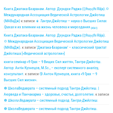
Книга Джатака-Бхаранам. Автор: Дхундхи Раджа (Ḍhuṇḍhi Rāja).🌣
Международная Ассоциация Ведической Астрологии Джйотиш
(МАВаДж)
к записи
☀
Тантра-Джйотиш
— наука о Высших Силах
Грахах
и их влиянии на жизнь человека и мироздания
{4561}
Книга Джатака-Бхаранам. Автор: Дхундхи Раджа (Ḍhuṇḍhi Rāja).
🌣 Международная Ассоциация Ведической Астрологии Джйотиш
(МАВаДж).
к записи
‘Джатака-Бхаранам’ – классический трактат
Джйотиша [«Ведической астрологии»]
книга-семінар «9 Грах – 9 Вищих Сил життя», Тантра-Джйотіш.
Автор: Антін Кузнецов, M.Sc., – експерт системного аналізу,
консультант.
к записи
➈ Антон Кузнецов, книга «9 Грах — 9
Высших Сил жизни».
☸ ШколаВедаврата — системный подход Тантра-Джйотиш. |
Аюрведа и Панчакарма – здоровье, счастье, долголетие.
к записи
☸
Школа Ведаврата
— системный подход
Тантра-Джйотиш
.
☸ ШколаВедаврата — системный подход Тантра-Джйотиш.