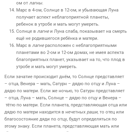
ом от
лагны
.
Марс в 4-ом, Солнце в 12-ом, и убывающая Луна
получает аспект неблагоприятной планеты,
ребенок в утробе и мать могут умереть.
Солнце в
лагне
и Луна слаба, показывает на смерть
ещё не родившегося ребёнка и матери.
Марс в
лагне
расположен с неблагоприятными
планетами во 2-ом и 12-ом домах, не имея аспекта
благоприятных планет, указывает на то, что плод в
утробе и мать могут умереть.
Если зачатие происходит днём, то Солнце представляет
– отца, Венера – мать, Сатурн – дядю по отцу и Луна –
дядю по матери. Если же ночью, то Сатурн представляет
– отца, Луна – мать, Солнце – дядю по отцу и Венера –
тётю по матери. Если планета, представляющая отца или
дядю по матери находится в нечетных
раши
, то отец или
благосостояние дяди по отцу, будут определяться по
этому знаку. Если планета, представляющая мать или