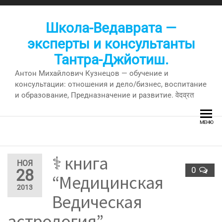
Перейти
к
Школа-Ведаврата —
содержимому
эксперты и консультанты
Тантра-Джйотиш.
Антон Михайлович Кузнецов — обучение и
консультации: отношения и дело/бизнес, воспитание
и образование, Предназначение и развитие. वेदव्रत
МЕНЮ
⚕ книга
НОЯ
0
28
“Медицинская
2013
Ведическая
астрология”