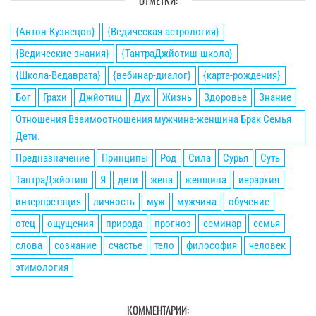
ОТМЕТКИ:
{Антон-Кузнецов}
{Ведическая-астрология}
{Ведические-знания}
{ТантраДжйотиш-школа}
{Школа-Ведаврата}
{вебинар-диалог}
{карта-рождения}
Бог
Грахи
Джйотиш
Дух
Жизнь
Здоровье
Знание
Отношения Взаимоотношения мужчина-женщина Брак Семья
Дети.
Предназначение
Принципы
Род
Сила
Сурья
Суть
ТантраДжйотиш
Я
дети
жена
женщина
иерархия
интерпретация
личность
муж
мужчина
обучение
отец
ощущения
природа
прогноз
семинар
семья
слова
сознание
счастье
тело
философия
человек
этимология
КОММЕНТАРИИ: