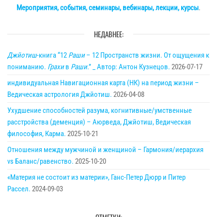
Мероприятия, события, семинары, вебинары, лекции, курсы
.
НЕДАВНЕЕ:
Джйотиш
-книга “12
Раши
– 12 Пространств жизни. От ощущения к
пониманию.
Грахи
в
Раши
.” _ Автор: Антон Кузнецов.
2026-07-17
индивидуальная Навигационная карта (НК) на период жизни –
Ведическая астрология Джйотиш.
2026-04-08
Ухудшение способностей разума, когнитивные/умственные
расстройства (деменция) – Аюрведа, Джйотиш, Ведическая
философия, Карма.
2025-10-21
Отношения между мужчиной и женщиной – Гармония/иерархия
vs Баланс/равенство.
2025-10-20
«Материя не состоит из материи», Ганс-Петер Дюрр и Питер
Рассел.
2024-09-03