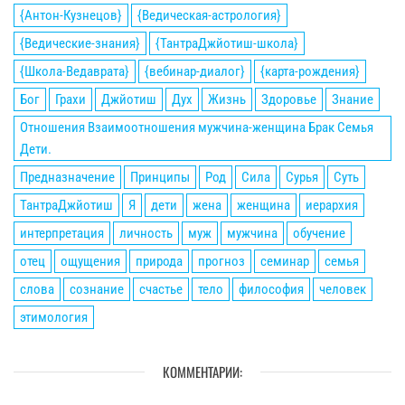
{Антон-Кузнецов}
{Ведическая-астрология}
{Ведические-знания}
{ТантраДжйотиш-школа}
{Школа-Ведаврата}
{вебинар-диалог}
{карта-рождения}
Бог
Грахи
Джйотиш
Дух
Жизнь
Здоровье
Знание
Отношения Взаимоотношения мужчина-женщина Брак Семья
Дети.
Предназначение
Принципы
Род
Сила
Сурья
Суть
ТантраДжйотиш
Я
дети
жена
женщина
иерархия
интерпретация
личность
муж
мужчина
обучение
отец
ощущения
природа
прогноз
семинар
семья
слова
сознание
счастье
тело
философия
человек
этимология
КОММЕНТАРИИ: