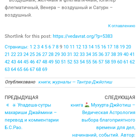
– воздушный, желчный и флегматичный, Юпитер –
флегматичный, Венера – воздушный и Сатурн –
воздушный.
К оглавлению
Shortlink for this post:
https://vedavrat.org/?p=5383
Страницы:
1
2
3
4
5
6
7
8
9
10
11
12
13
14
15
16
17
18
19
20
21
22
23
24
25
26
27
28
29
30
31
32
33
34
35
36
37
38
39
40
41
42
43
44
45
46
47
48
49
50
51
52
53
54
55
56
57
58
59
60
61
62
63
64
65
66
67
68
69
Опубликовано
книги, журналы — Тантра-Джйотиш
Навигация
Предыдущая
С
ПРЕДЫДУЩАЯ
СЛЕДУЮЩАЯ
запись
з
⚹ Упадеша-сутры
книга
Мухурта-Джйотиш –
по
махариши Джаймини –
Ведическая Астрология
записям
перевод и комментарии
выбора благоприятного
Б.С.Рао.
времени для дел,
начинаний, событий. Автор: