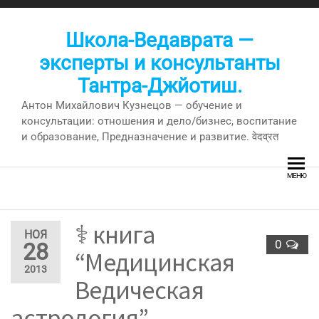
Перейти
к
Школа-Ведаврата —
содержимому
эксперты и консультанты
Тантра-Джйотиш.
Антон Михайлович Кузнецов — обучение и
консультации: отношения и дело/бизнес, воспитание
и образование, Предназначение и развитие. वेदव्रत
МЕНЮ
⚕ книга
НОЯ
0
28
“Медицинская
2013
Ведическая
астрология”