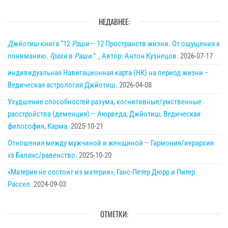
НЕДАВНЕЕ:
Джйотиш
-книга “12
Раши
– 12 Пространств жизни. От ощущения к
пониманию.
Грахи
в
Раши
.” _ Автор: Антон Кузнецов.
2026-07-17
индивидуальная Навигационная карта (НК) на период жизни –
Ведическая астрология Джйотиш.
2026-04-08
Ухудшение способностей разума, когнитивные/умственные
расстройства (деменция) – Аюрведа, Джйотиш, Ведическая
философия, Карма.
2025-10-21
Отношения между мужчиной и женщиной – Гармония/иерархия
vs Баланс/равенство.
2025-10-20
«Материя не состоит из материи», Ганс-Петер Дюрр и Питер
Рассел.
2024-09-03
ОТМЕТКИ: