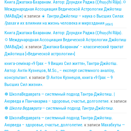
Книга Джатака-Бхаранам. Автор: Дхундхи Раджа (Ḍhuṇḍhi Rāja).🌣
Международная Ассоциация Ведической Астрологии Джйотиш
(МАВаДж)
к записи
☀
Тантра-Джйотиш
— наука о Высших Силах
Грахах
и их влиянии на жизнь человека и мироздания
{4561}
Книга Джатака-Бхаранам. Автор: Дхундхи Раджа (Ḍhuṇḍhi Rāja).
🌣 Международная Ассоциация Ведической Астрологии Джйотиш
(МАВаДж).
к записи
‘Джатака-Бхаранам’ – классический трактат
Джйотиша [«Ведической астрологии»]
книга-семінар «9 Грах – 9 Вищих Сил життя», Тантра-Джйотіш.
Автор: Антін Кузнецов, M.Sc., – експерт системного аналізу,
консультант.
к записи
➈ Антон Кузнецов, книга «9 Грах — 9
Высших Сил жизни».
☸ ШколаВедаврата — системный подход Тантра-Джйотиш. |
Аюрведа и Панчакарма – здоровье, счастье, долголетие.
к записи
☸
Школа Ведаврата
— системный подход
Тантра-Джйотиш
.
☸ ШколаВедаврата — системный подход Тантра-Джйотиш.
Аюрведа – здоровье, счастье, долголетие.
к записи
Махабхуты —