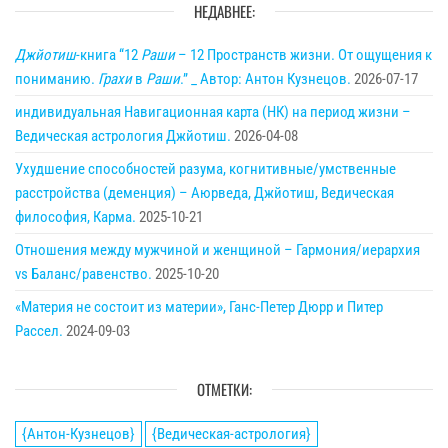
НЕДАВНЕЕ:
Джйотиш
-книга “12
Раши
– 12 Пространств жизни. От ощущения к
пониманию.
Грахи
в
Раши
.” _ Автор: Антон Кузнецов.
2026-07-17
индивидуальная Навигационная карта (НК) на период жизни –
Ведическая астрология Джйотиш.
2026-04-08
Ухудшение способностей разума, когнитивные/умственные
расстройства (деменция) – Аюрведа, Джйотиш, Ведическая
философия, Карма.
2025-10-21
Отношения между мужчиной и женщиной – Гармония/иерархия
vs Баланс/равенство.
2025-10-20
«Материя не состоит из материи», Ганс-Петер Дюрр и Питер
Рассел.
2024-09-03
ОТМЕТКИ:
{Антон-Кузнецов}
{Ведическая-астрология}