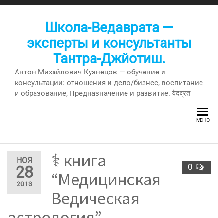
Перейти
к
Школа-Ведаврата —
содержимому
эксперты и консультанты
Тантра-Джйотиш.
Антон Михайлович Кузнецов — обучение и
консультации: отношения и дело/бизнес, воспитание
и образование, Предназначение и развитие. वेदव्रत
МЕНЮ
⚕ книга
НОЯ
0
28
“Медицинская
2013
Ведическая
астрология”