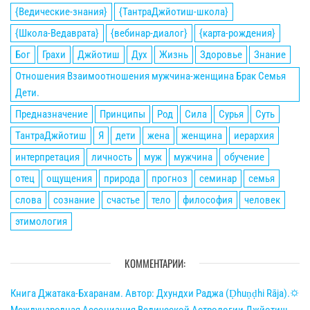
{Ведические-знания}
{ТантраДжйотиш-школа}
{Школа-Ведаврата}
{вебинар-диалог}
{карта-рождения}
Бог
Грахи
Джйотиш
Дух
Жизнь
Здоровье
Знание
Отношения Взаимоотношения мужчина-женщина Брак Семья
Дети.
Предназначение
Принципы
Род
Сила
Сурья
Суть
ТантраДжйотиш
Я
дети
жена
женщина
иерархия
интерпретация
личность
муж
мужчина
обучение
отец
ощущения
природа
прогноз
семинар
семья
слова
сознание
счастье
тело
философия
человек
этимология
КОММЕНТАРИИ:
Книга Джатака-Бхаранам. Автор: Дхундхи Раджа (Ḍhuṇḍhi Rāja).🌣