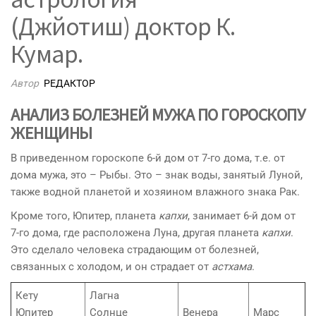
(Джйотиш) доктор К.
Кумар.
Автор
РЕДАКТОР
АНАЛИЗ БОЛЕЗНЕЙ МУЖА ПО ГОРОСКОПУ
ЖЕНЩИНЫ
В приведенном гороскопе 6-й дом от 7-го дома, т.е. от
дома мужа, это – Рыбы. Это – знак воды, занятый Луной,
также водной планетой и хозяином влажного знака Рак.
Кроме того, Юпитер, планета
капхи
, занимает 6-й дом от
7-го дома, где расположена Луна, другая планета
капхи
.
Это сделало человека страдающим от болезней,
связанных с холодом, и он страдает от
астхама
.
Кету
Лагна
Юпитер
Солнце
Венера
Марс