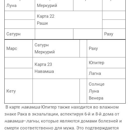
Луна
Меркурий
Карта 22
Раши
Сатурн
Раху
Сатурн
Марс
Раху
Меркурий
Юпитер
Карта 23
Навамша
Лагна
Солнце
Кету
Луна
Венера
В карте
навамша
Юпитер также находится во влажном
знаке Рака в экзальтации, аспектируя 6-й и 8-й дома от
навамша
–
лагны
, которые являются домами болезней и
смерти соответственно для мужа. Это подтверждается