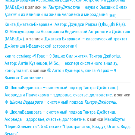
Международная Ассоциация Ведической Астрологии Джйотиш
(МАВаДж)
к записи
☀
Тантра-Джйотиш
— наука о Высших Силах
Грахах
и их влиянии на жизнь человека и мироздания
{4561}
Книга Джатака-Бхаранам. Автор: Дхундхи Раджа (Ḍhuṇḍhi Rāja).
🌣 Международная Ассоциация Ведической Астрологии Джйотиш
(МАВаДж).
к записи
‘Джатака-Бхаранам’ – классический трактат
Джйотиша [«Ведической астрологии»]
книга-семінар «9 Грах – 9 Вищих Сил життя», Тантра-Джйотіш.
Автор: Антін Кузнецов, M.Sc., – експерт системного аналізу,
консультант.
к записи
➈ Антон Кузнецов, книга «9 Грах — 9
Высших Сил жизни».
☸ ШколаВедаврата — системный подход Тантра-Джйотиш. |
Аюрведа и Панчакарма – здоровье, счастье, долголетие.
к записи
☸
Школа Ведаврата
— системный подход
Тантра-Джйотиш
.
☸ ШколаВедаврата — системный подход Тантра-Джйотиш.
Аюрведа – здоровье, счастье, долголетие.
к записи
Махабхуты —
“ПервоЭлементы”: 5 «Стихий» “Пространство, Воздух, Огонь, Вода,
Земля”