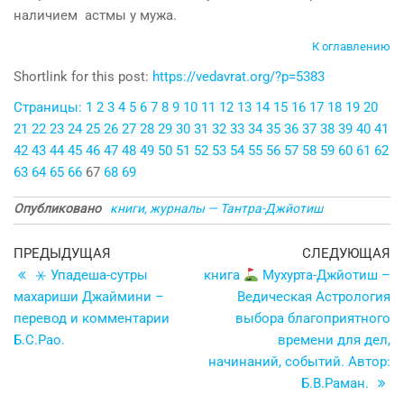
наличием астмы у мужа.
К оглавлению
Shortlink for this post:
https://vedavrat.org/?p=5383
Страницы:
1
2
3
4
5
6
7
8
9
10
11
12
13
14
15
16
17
18
19
20
21
22
23
24
25
26
27
28
29
30
31
32
33
34
35
36
37
38
39
40
41
42
43
44
45
46
47
48
49
50
51
52
53
54
55
56
57
58
59
60
61
62
63
64
65
66
67
68
69
Опубликовано
книги, журналы — Тантра-Джйотиш
Навигация
Предыдущая
С
ПРЕДЫДУЩАЯ
СЛЕДУЮЩАЯ
запись
з
⚹ Упадеша-сутры
книга
Мухурта-Джйотиш –
по
махариши Джаймини –
Ведическая Астрология
записям
перевод и комментарии
выбора благоприятного
Б.С.Рао.
времени для дел,
начинаний, событий. Автор:
Б.В.Раман.